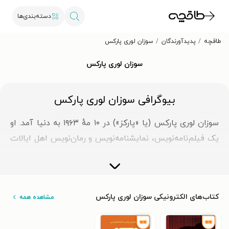
دسته‌بندی‌ها
طاقچه
پدیدآورندگان
سوزان لوری پارکس
سوزان لوری پارکس
بیوگرافی سوزان لوری پارکس
سوزان لوری پارکس (یا «پارکز») در ۱۰ مهٔ ۱۹۶۳ به دنیا آمد. او
یک فیلم‌نامه‌نویس، نمایشنامه‌نویس و رمان‌نویس اهل ایالات
متحدهٔ آمریکا است که برندهٔ جوایزی همچون کمک‌هزینهٔ
گوگنهایم شده است؛ همچنین جایزهٔ پولیتزر را برای یک
نمایشنامه در سال ۲۰۰۲ میلادی دریافت کرده است. نمایشنامهٔ
کتاب‌های الکترونیکی سوزان لوری پارکس
مشاهده همه
«در خون» یکی از آثار اوست. کتاب «بالادست پایین‌دست»
نیز از این نویسنده منتشر شده است.