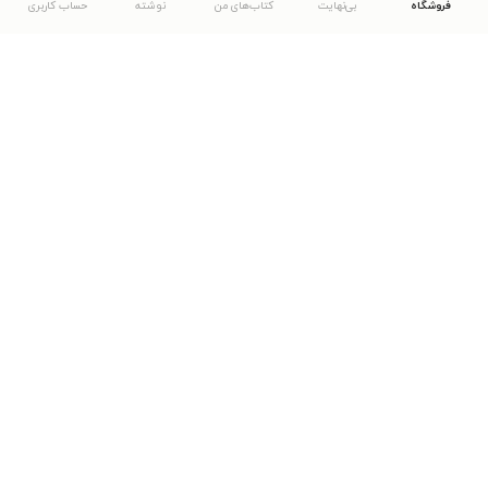
فروشگاه
بی‌نهایت
کتاب‌های من
نوشته
حساب کاربری
دانلود اپلیکیشن طاقچه
... موارد دیگر
مشاهدهٔ دیگر نسخه‌های طاقچه