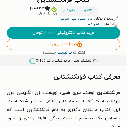
کتاب فرانکنشتاین
۳.۳ امتیاز
خواندن نمونۀ رایگان
(از ۱۸ رأی)
پدیدآورندگان:
مری شلی
،
علی سلامی
انتشارات:
نشر گویا
خرید کتاب الکترونیکی
|
۶۱,۰۰۰
تومان
دریافت از بی‌نهایت
اشتراک
بی‌نهایت
چیست؟
٪۳۰ تخفیف اولین خرید کتاب با کد
OFF30
معرفی کتاب فرانکنشتاین
فرانکنشتاین
نوشته
مری شلی
، نویسنده زن انگلیسی قرن
نوزدهم است که با ترجمه
علی سلامی
منتشر شده است.
این کتاب داستان دکتری به نام فرنکنشتاین است که
براساس یک تصمیم اشتباه زندگی افراد زیادی را نابود
می‌کند.