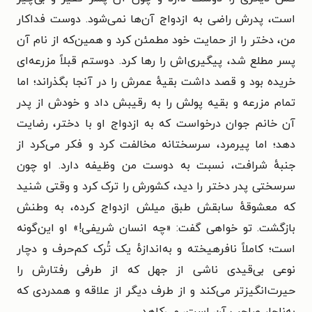
است، پدرش راضی به ازدواج آن‌ها نمی‌شود. دوست فداکار
من، دختر را از حمایت خود مطمئن کرد و همین‌که از نام آن
پسر مطلع شد، پیگیری‌اش را رها کرد. دوستم قبلاً مزرعه‌ای
خریده بود و قصد داشت بقیهٔ عمرش را در آنجا بگذراند؛ اما
تمام مزرعه و بقیه پولش را به رقیبش داد و خودش از پدر
آن خانم جوان درخواست که به ازدواج او با دختر، رضایت
دهد؛ اما پیرمرد، سرسختانه مخالفت کرد و فکر می‌کرد از
جنبهٔ شرافت، نسبت به دوست من وظیفه دارد. او چون
سرسختی پدر دختر را دید، کشورش را ترک کرد و وقتی شنید
که معشوقهٔ سابقش طبق میلش ازدواج کرده، به وطنش
بازگشت. تو خواهی گفت: «چه انسان شریفی!» او این‌گونه
است؛ کاملاً نافرهیخته و به‌اندازهٔ یک تُرک کم‌حرف و دچار
نوعی بی‌قیدی ناشی از جهل که از طرفی رفتارش را
حیرت‌انگیزتر می‌کند و از طرف دیگر از علاقه و همدردی که