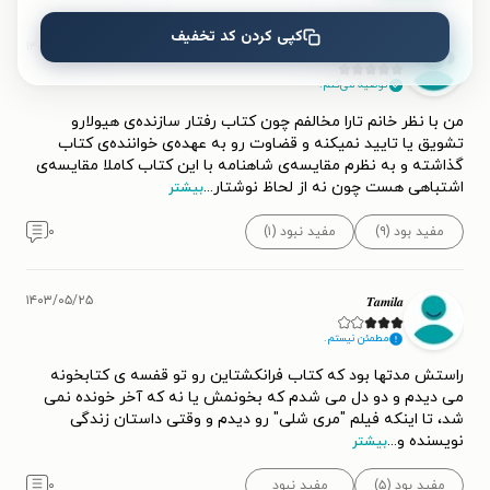
کپی کردن کد تخفیف
۱۴۰۲/۰۲/۱۸
shahrzad
توصیه می‌کنم.
من با نظر خانم تارا مخالفم چون کتاب رفتار سازنده‌ی هیولارو
تشویق یا تایید نمیکنه و قضاوت رو به عهده‌ی خواننده‌ی کتاب
گذاشته و به نظرم مقایسه‌ی شاهنامه با این کتاب کاملا مقایسه‌ی
اشتباهی هست چون نه از لحاظ نوشتار
...
بیشتر
مفید بود (۹)
مفید نبود (۱)
۰
۱۴۰۳/۰۵/۲۵
𝑻𝒂𝒎𝒊𝒍𝒂
مطمئن نیستم.
راستش مدتها بود که کتاب فرانکشتاین رو تو قفسه ی کتابخونه
می دیدم و دو دل می شدم که بخونمش یا نه که آخر خونده نمی
شد، تا اینکه فیلم "مری شلی" رو دیدم و وقتی داستان زندگی
نویسنده و
...
بیشتر
مفید بود (۵)
مفید نبود
۰