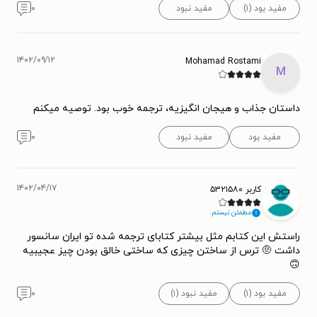
مفید بود (۱)
مفید نبود
۰
۱۴۰۲/۰۹/۱۲
Mohamad Rostami
M
داستان جذاب و هیجان انگیزیه، ترجمه خوب بود. توصیه میکنم
مفید بود
مفید نبود
۰
۱۴۰۲/۰۴/۱۷
کاربر ۵۳۲۱۵۸۰
مطمئن نیستم.
راستش این کتابم مثل بیشتر کتابای ترجمه شده تو ایران سانسور
داشت 🤨 ترس از ساختن چیزی که ساختی خالق بودن چیز عجیبیه
🙃
مفید بود (۱)
مفید نبود (۱)
۰