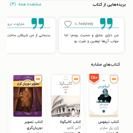
مشاهده همه
(۴)
بریده‌هایی از کتاب
hedytedy
۱۰
شارلوت درونته
۹
من دارای عشق و محبت بودم؛ اما
بدبختی از من شیطان ساخت.
جواب آن‌ها توهین و نفرت بو
کتاب‌های مشابه
٪۵۰
کتاب تیفوس
کتاب کالیگولا
کتاب تصویر
کتا
ژان پل سارتر
آلبر کامو
دوریان‌گری
آگا