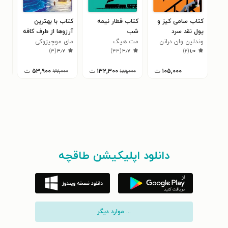
کتاب سامی کیز و
کتاب قطار نیمه
کتاب با بهترین
کتا
پول نقد سرد
شب
آرزوها از طرف کافه
فري
وندلین وان درانن
مت هیگ
ماه کامل
مای موچیزوکی
)
۳
(
۳٫۷
)
۴۳
(
۳٫۷
)
۲
(
۱٫۰
۱۰۵,۰۰۰
ت
۱۳۲,۳۰۰
ت
۵۳,۹۰۰
ت
۰
۷۷,۰۰۰
۱۸۹,۰۰۰
دانلود اپلیکیشن طاقچه
... موارد دیگر