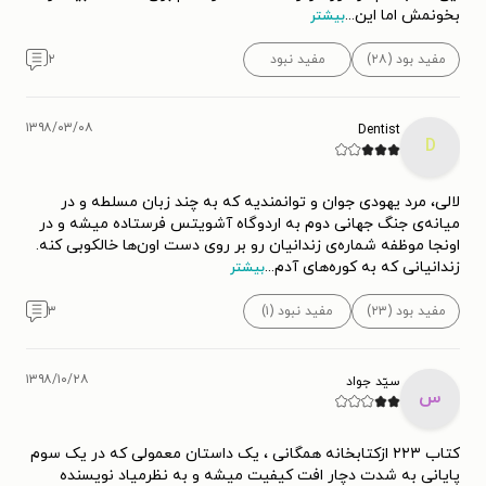
بخونمش اما این
...
بیشتر
مفید بود (۲۸)
مفید نبود
۲
۱۳۹۸/۰۳/۰۸
Dentist
D
لالی، مرد یهودی جوان و توانمندیه که به چند زبان مسلطه و در
میانه‌ی جنگ جهانی دوم به اردوگاه آشویتس فرستاده میشه و در
اونجا موظفه شماره‌ی زندانیان رو بر روی دست اون‌ها خالکوبی کنه.
زندانیانی که به کوره‌های آدم
...
بیشتر
مفید بود (۲۳)
مفید نبود (۱)
۳
۱۳۹۸/۱۰/۲۸
سیّد جواد
س
کتاب ۲۲۳ ازکتابخانه همگانی ، یک داستان معمولی که در یک سوم‌
پایانی به شدت دچار افت کیفیت میشه و به نظرمیاد نویسنده