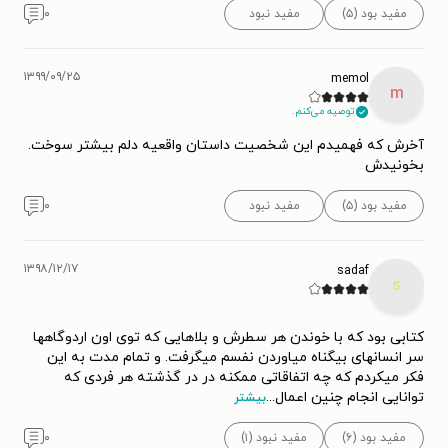
مفید بود (۵)
مفید نبود
۰
۱۳۹۹/۰۹/۲۵
memol
m
توصیه می‌کنم.
آخرش که فهمیدم این شخصیت داستان واقعیه دلم بیشتر سوخت.
بخونیدش
مفید بود (۵)
مفید نبود
۰
۱۳۹۸/۱۲/۱۷
sadaf
s
کتابی بود که با خوندن هر سطرش و بلاهایی که توی اون اردوگاهها
سر انسانهای بیگناه میاوردن نفسم میگرفت. و تمام مدت به این
فکر میکردم که چه اتفاقاتی ممکنه در در گذشته هر فردی که
توانایی انجام چنین اعمال
...
بیشتر
مفید بود (۶)
مفید نبود (۱)
۰