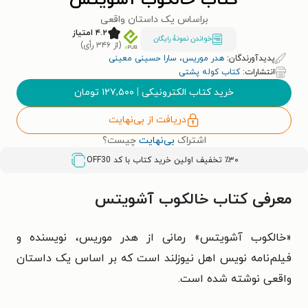
کتاب خالکوب آشویتس
براساس یک داستان واقعی
۴.۲ امتیاز
خواندن نمونۀ رایگان
(از ۳۴۶ رأی)
پدیدآورندگان:
هدر موریس
،
سارا حسینی معینی
انتشارات:
کتاب کوله پشتی
خرید کتاب الکترونیکی
|
۱۲۷,۵۰۰
تومان
دریافت از بی‌نهایت
اشتراک
بی‌نهایت
چیست؟
٪۳۰ تخفیف اولین خرید کتاب با کد
OFF30
معرفی کتاب خالکوب آشویتس
«خالکوب آشویتس» رمانی از هدر موریس، نویسنده و
فیلم‌نامه نویس اهل نیوزلند است که بر اساس یک داستان
واقعی نوشته شده است.