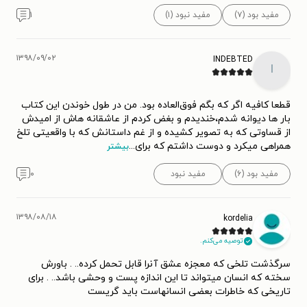
مفید بود (۷)
مفید نبود (۱)
۱
۱۳۹۸/۰۹/۰۲
INDEBTED
I
قطعا کافیه اگر که بگم فوق‌العاده بود. من در طول خوندن این کتاب
بار ها دیوانه شدم،خندیدم و بغض کردم از عاشقانه هاش از امیدش
از قساوتی که به تصویر کشیده و از غم داستانش که با واقعیتی تلخ
همراهی میکرد و دوست داشتم که برای
...
بیشتر
مفید بود (۶)
مفید نبود
۰
۱۳۹۸/۰۸/۱۸
kordelia
توصیه می‌کنم.
سرگذشت تلخی که معجزه عشق آنرا قابل تحمل کرده.. . باورش
سخته که انسان میتواند تا این اندازه پست و وحشی باشد.. . برای
تاریخی که خاطرات بعضی انسانهاست باید گریست