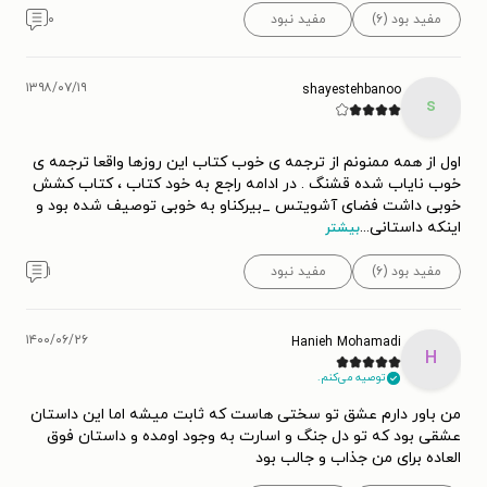
مفید بود (۶)
مفید نبود
۰
۱۳۹۸/۰۷/۱۹
shayestehbanoo
s
اول از همه ممنونم از ترجمه ی خوب کتاب این روزها واقعا ترجمه ی
خوب نایاب شده قشنگ . در ادامه راجع به خود کتاب ، کتاب کشش
خوبی داشت فضای آشویتس _بیرکناو به خوبی توصیف شده بود و
اینکه داستانی
...
بیشتر
مفید بود (۶)
مفید نبود
۱
۱۴۰۰/۰۶/۲۶
Hanieh Mohamadi
H
توصیه می‌کنم.
من باور دارم عشق تو سختی هاست که ثابت میشه اما این داستان
عشقی بود که تو دل جنگ و اسارت به وجود اومده و داستان فوق
العاده برای من جذاب و جالب بود