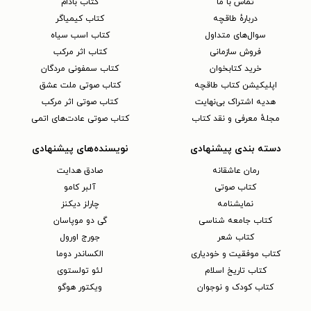
تماس با ما
کتاب بادام
دربارهٔ طاقچه
کتاب کیمیاگر
سوال‌های متداول
کتاب اسب سیاه
فروش سازمانی
کتاب اثر مرکب
خرید کتابخوان
کتاب سمفونی مردگان
اپلیکیشن کتاب طاقچه
کتاب صوتی ملت عشق
هدیه اشتراک بی‌نهایت
کتاب صوتی اثر مرکب
مجلهٔ معرفی و نقد کتاب
کتاب صوتی عادت‌های اتمی
دسته بندی پیشنهادی
نویسنده‌های پیشنهادی
رمان عاشقانه
صادق هدایت
کتاب‌ صوتی
آلبر کامو
نمایشنامه
چارلز دیکنز
کتاب جامعه شناسی
گی دو موپاسان
کتاب شعر
جورج اورول
کتاب موفقیت و خودیاری
الکساندر دوما
کتاب تاریخ اسلام
لئو تولستوی
کتاب کودک و نوجوان
ویکتور هوگو