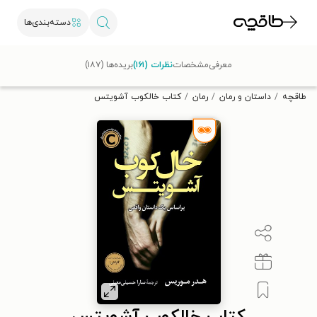
دسته‌بندی‌ها
با کد تخفیف OFF30 اولین کتاب الکترونیکی یا صوتی‌ات را با ۳۰٪
معرفی
مشخصات
نظرات (۱۶۱)
بریده‌ها (۱۸۷)
تخفیف از طاقچه دریافت کن.
طاقچه
داستان و رمان
رمان
کتاب خالکوب آشویتس