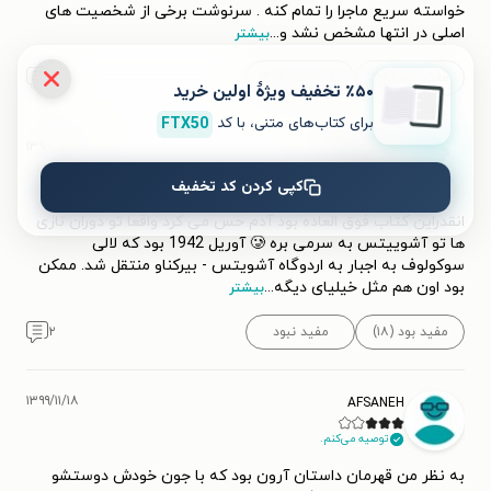
خواسته سریع ماجرا را تمام کنه . سرنوشت برخی از شخصیت های
اصلی در انتها مشخص نشد و
...
بیشتر
مفید بود (۶۸)
مفید نبود (۴۷)
۹
٪۵۰ تخفیف ویژۀ اولین خرید
برای کتاب‌های متنی، با کد
FTX50
۱۳۹۸/۰۵/۲۱
دختر کتابخوان
کپی کردن کد تخفیف
توصیه می‌کنم.
انقدراین کتاب فوق العاده بود آدم حس می کرد واقعا تو دوران نازی
ها تو آشوییتس به سرمی بره 🥲 آوریل 1942 بود که لالی
سوکولوف به اجبار به اردوگاه آشویتس - بیرکناو منتقل شد. ممکن
بود اون هم مثل خیلیای دیگه
...
بیشتر
مفید بود (۱۸)
مفید نبود
۲
۱۳۹۹/۱۱/۱۸
AFSANEH
توصیه می‌کنم.
به نظر من قهرمان داستان آرون بود که با جون خودش دوستشو