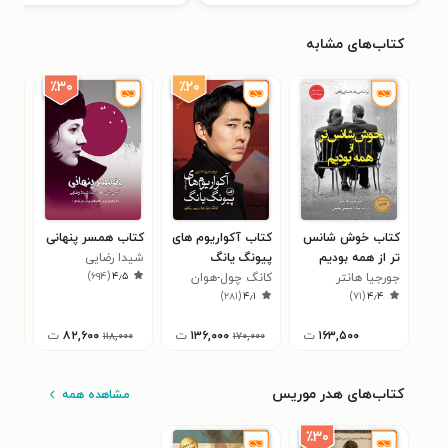
کتاب‌های مشابه
٪۲۰
٪۳۰
کتاب خوش شانس
کتاب آکواریوم‌ های
کتاب همسر پنهانی
کتا
تر از همه بودیم
پیونگ یانگ
شیدا رضایی
یئا
۴
)
۶۹۴
(
۴٫۵
جورجیا هانتر
کانگ چول-هوان
)
۲۸۱
(
۴٫۱
)
۷۱
(
۴٫۴
۱۶۳,۵۰۰
ت
۱۳۶,۰۰۰
ت
۸۲,۶۰۰
ت
۱۱۸,۰۰۰
۱۷۰,۰۰۰
کتاب‌های هدر موریس
مشاهده همه
٪۳۰