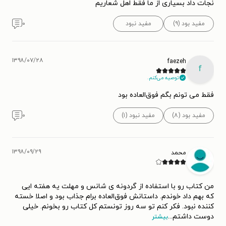
نجات داد بسیاری از ما فقط اهل شعاریم
مفید بود (۹)
مفید نبود
۰
۱۳۹۸/۰۷/۲۸
faezeh
f
توصیه می‌کنم.
فقط می تونم بگم فوق‌العاده بود
مفید بود (۸)
مفید نبود (۱)
۰
۱۳۹۸/۰۹/۲۹
محمد
من کتاب رو با استفاده از گردونه ی شانس و مهلت یه هفته ایی
که بهم داد خوندم. داستانش فوق‌العاده برام جذاب بود و اصلا خسته
کننده نبود. فکر کنم تو سه روز تونستم کل کتاب رو بخونم. خیلی
دوست داشتم
...
بیشتر