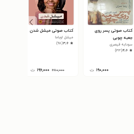
کتاب صوتی پسر روی
کتاب صوتی میشل شدن
کتاب صو
جعبه چوبی
میشل اوباما
مارگاریتا
)
۹۸
(
۳٫۶
سودابه قیصری
جولی لکست
۲۹
(
۴٫۰
)
۳۳
(
۴٫۶
۱۹۰,۰۰۰
ت
۱۹۶,۰۰۰
ت
۲۸۰,۰۰۰