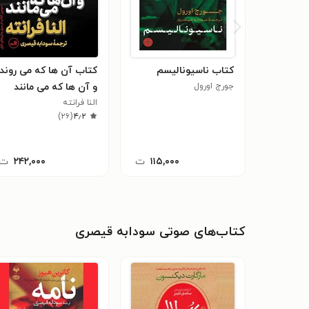
کتاب ناسیونالیسم
کتاب آن ها که می روند
جورج اورول
و آن ها که می مانند
النا فرانته
)
۲۶
(
۴٫۲
۱۱۵,۰۰۰
ت
۲۴۲,۰۰۰
ت
کتاب‌های صوتی سودابه قیصری