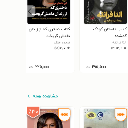
کتاب داستان کودک
کتاب دختری که از زندان
کتاب فا
گمشده
داعش گریخت
دموکراس
النا فرانته
فریده خلف
جورج اورو
۲
(
۳٫۴
)
۱۵
(
۳٫۷
)
۳۱
(
۳٫۹
۲۹۵,۵۰۰
ت
۲۲۵,۰۰۰
ت
مشاهده همه
٪۳۰