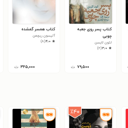
کتاب پسر روی جعبه
کتاب همسر گمشده
چوبی
آلیسون ریچمن
)
۸
(
۴٫۰
لئون لایسن
)
۲
(
۳٫۰
۷۹,۵۰۰
ت
۳۲۵,۰۰۰
ت
٪۴۰