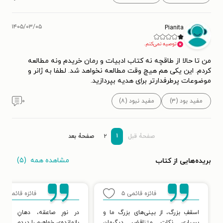
۱۴۰۵/۰۳/۰۵
Pianita
توصیه نمی‌کنم.
من تا حالا از طاقچه نه کتاب ادبیات و رمان خریدم ونه مطالعه
کردم. این یکی هم هیچ وقت مطالعه نخواهد شد. لطفا به ژانر و
موضوعات پرطرفدارتر برای هدیه بپردازید.
مفید بود (۳)
مفید نبود (۸)
۰
۱
صفحۀ قبل
۲
صفحۀ بعد
مشاهده همه
(۵)
بریده‌هایی از کتاب
فائزه قائمی
۵
فائزه قائمی
۵
اسقفِ بزرگ، از بینی‌های بزرگ ما و
در نورِ صاعقه، دهانِ از 
بسیاری نکاتِ متناقضِ دیگرمان
بازمانده‌ی خواهرم را دیدم.