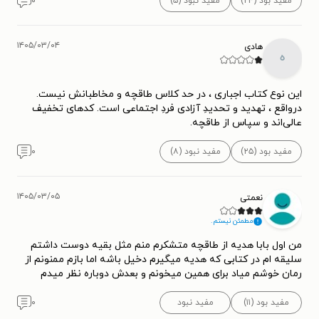
مفید بود (۲۴)
مفید نبود (۵)
۰
۱۴۰۵/۰۳/۰۴
هادی
ه
این نوع کتاب اجباری ، در حد کلاس طاقچه و مخاطبانش نیست.
درواقع ، تهدید و تحدیدِ آزادی فردِ اجتماعی است. کدهای تخفیف
عالی‌اند و سپاس از طاقچه.
مفید بود (۲۵)
مفید نبود (۸)
۰
۱۴۰۵/۰۳/۰۵
نعمتی
مطمئن نیستم.
من اول بابا هدیه از طاقچه متشکرم منم مثل بقیه دوست داشتم
سلیقه ام در کتابی که هدیه میگیرم دخیل باشه اما بازم ممنونم از
رمان خوشم میاد برای همین میخونم و بعدش دوباره نظر میدم
مفید بود (۱۱)
مفید نبود
۰