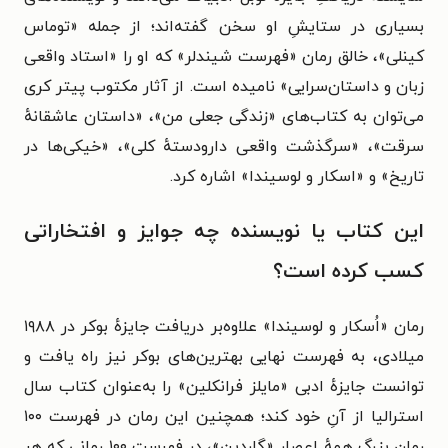
بسیاری در ستایشِ او سخن گفته‌اند؛ از جمله «توماس
کینلی»، خالق رمان «فهرست شیندلر» که او را «استاد واقعی
زبان و داستان‌سرایی» نامیده است. از آثار مکتوب پیتر کری
می‌توان به کتاب‌های
«زندگی جعلی من»، «داستان عاشقانهٔ
سرقت»، «سرگذشت واقعی دارودستهٔ کلی»، «خیکی‌ها در
تاریخ» و «اسکار و لوسیندا» اشاره کرد.
این کتاب یا نویسنده چه جوایز و افتخاراتی
کسب کرده است؟
رمان «اُسکار و لوسیندا» علاوه‌بر دریافت جایزهٔ بوکر در ۱۹۸۸
میلادی، به فهرست نهایی بهترین‌های بوکر نیز راه یافت و
توانست جایزه‌ٔ ادبی «مایلز فرانکلین» را به‌عنوان کتاب سال
استرالیا از آنِ خود کند؛ همچنین‌ این رمان در فهرست ۱۰۰
رمان بزرگ همه‌ٔ اعصار «گاردین»، در فهرست ۱۰۰ رمانی که هر