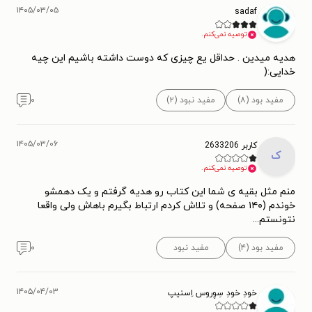
۱۴۰۵/۰۳/۰۵
sadaf
توصیه نمی‌کنم.
هدیه میدین . حداقل یع چیزی که دوست داشته باشیم این چیه
خدایی:(
مفید بود (۸)
مفید نبود (۲)
۰
۱۴۰۵/۰۳/۰۶
کاربر 2633206
ک
توصیه نمی‌کنم.
منم مثل بقیه ی شما این کتاب رو هدیه گرفتم و یک دهمشو
خوندم (۱۴۰ صفحه) و تلاش کردم ارتباط بگیرم باهاش ولی واقعا
نتونستم...
مفید بود (۴)
مفید نبود
۰
۱۴۰۵/۰۴/۰۳
خودِ خودِ سِوِروس اِسنیپ