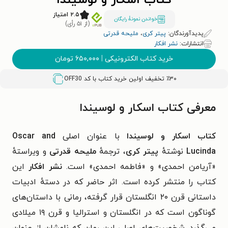
کتاب اسکار و لوسیندا
۲.۵ امتیاز
خواندن نمونۀ رایگان
(از ۵۱ رأی)
پدیدآورندگان:
پیتر کری
،
ملیحه قدرتی
انتشارات:
نشر افکار
خرید کتاب الکترونیکی
|
۶۵۰,۰۰۰
تومان
٪۳۰ تخفیف اولین خرید کتاب با کد
OFF30
معرفی کتاب اسکار و لوسیندا
کتاب اسکار و لوسیندا
با عنوان اصلی
Oscar and
Lucinda
نوشتهٔ
پیتر کری
، ترجمهٔ
ملیحه قدرتی
و ویراستهٔ
«
آریامن احمدی» و «فاطمه احمدی»
است.
نشر افکار
این
کتاب را منتشر کرده است. اثر حاضر که در دستهٔ ادبیات
داستانی قرن ۲۰ انگلستان قرار گرفته، رمانی با داستان‌های
گوناگون است که در انگلستان و استرالیا و قرن ۱۹ میلادی
می‌گذرد. شخصیت‌های اصلی این رمان که نامشان از عنوان