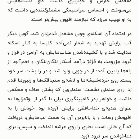
مقعدش خارش و خونریزی داشت. مچ دست‌هایش
می‌سوخت و احساس سرآسیمگی مشمئزکننده‌یی داشت که
به او نهیب می‌زد که نیازمند افیون بیش‌تر است.
در امتداد آن اسکله‌ی چوبی مشغول قدم‌زدن شد، گویی دیگر
آب برایش تهدید به شمار نمی‌آمد. کلیسا به کنار اسکله
هدایت شد و با کشیده‌شدن طناب‌هایش به آرامی در فراز و
فرود جزرومد، به قژقژ درآمد. اُسکار لنگان‌لنگان و اخم‌آلود از
پله‌ها پایین آمد؛ از در چوبی وارد شد و در را پشت سر خود
بست. روی خرده‌شیشه‌ها و لاشه‌ی سنجاقک‌ها و زنبورها قدم
زد. روی صندلی نشست: صندلی‌یی که پشتی صاف و محکمی
داشت و خواهر پدر کامبِینگیری بیلی با گذر از بوته‌زارها به
عنوان هدیه‌ی خداحافظی برایش آورده بود. خودش را به
افیونش رساند و با بالابردن آن به سمت لب‌هایش، دریافت
که آن خالی است. بطری را روی عرشه انداخت و سپس، برای
دعاخواندن سر فرود آورد.