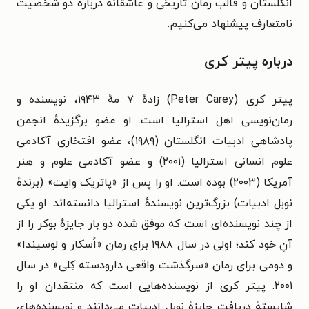
انگلستان و قالب رمان تاریخی و عاشقانه دربارهٔ دو شخصیت
نامتعارف پیشنهاد می‌کنیم.
درباره پیتر کری
پیتر کری (Peter Carey) زادهٔ ۷ مهٔ ۱۹۴۳، نویسنده و
رمان‌نویسی اهل استرالیا است. او عضو برگزیدهٔ انجمن
پادشاهی ادبیات انگلستان (۱۹۸۹)، عضو افتخاری آکادمی
علوم انسانی استرالیا (۲۰۰۱) و عضو آکادمی علوم و هنر
آمریکا (۲۰۰۳) بوده است. او را پس از «پاتریک وایت» (برنده‌ٔ
نوبل ادبیات) بزرگ‌ترین نویسنده‌ٔ استرالیا دانسته‌اند. او یکی
از چند نویسنده‌ای است که موفق شده دو بار جایزه‌ٔ بوکر را از
آنِ خود کند؛ اولی در سال ۱۹۸۸ برای رمان «اُسکار و لوسیندا»
و دومی برای رمان «سرگذشت واقعی دارودسته‌ کِلی» در سال
۲۰۰۱. پیتر کری از نویسنده‌هایی است که منتقدان او را
شایستهٔ دریافتِ جایزه‌ٔ نوبل ادبیات می‌دانند و نویسنده‌های