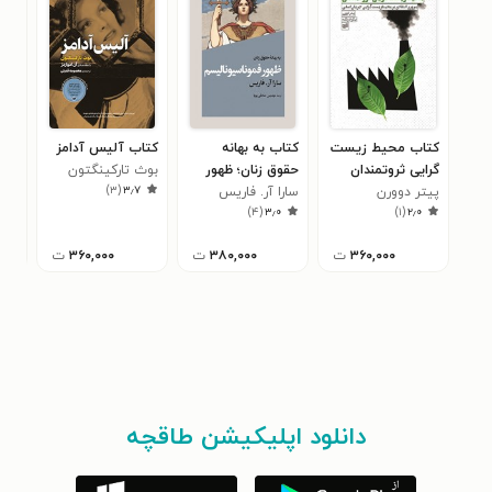
کتاب محیط زیست
کتاب به بهانه
کتاب آلیس آدامز
کتا
گرایی ثروتمندان
حقوق زنان؛ ظهور
بوث تارکینگتون
سیل
۴
)
۳
(
۳٫۷
پیتر دوورن
سارا آر. فاریس
فموناسیونالیسم
)
۴
(
۳٫۰
)
۱
(
۲٫۰
۳۶۰,۰۰۰
ت
۳۸۰,۰۰۰
ت
۳۶۰,۰۰۰
ت
دانلود اپلیکیشن طاقچه