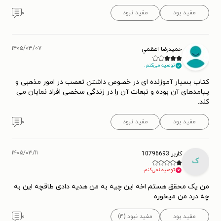
مفید بود
مفید نبود
۰
۱۴۰۵/۰۳/۰۷
حميدرضا اعظمي
توصیه می‌کنم.
کتاب بسیار آموزنده ای در خصوص داشتن تعصب در امور مذهبی و
پیامدهای آن بوده و تبعات آن را در زندگی سخصی افراد نمایان می
کند.
مفید بود
مفید نبود
۰
۱۴۰۵/۰۳/۱۱
کاربر 10796693
ک
توصیه نمی‌کنم.
من یک محقق هستم اخه این چیه به من هدیه دادی طاقچه این به
چه درد من میخوره
مفید بود
مفید نبود (۴)
۰