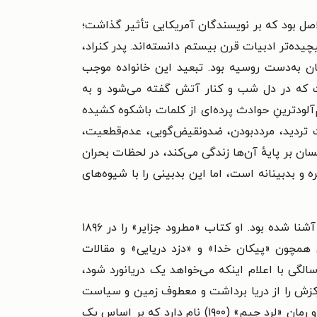
ی‌الاصل بود که بر نویسندگان آمریکایی تأثیر گذاشت؛
یچیده‌تر ادبیات قرن بیستم دانسته‌اند. پدر کنراد،
ن به‌دست روسیه بود. تبعید این خانواده موجب
ت که در دل شب و کنار آتش گفته می‌شود و به
آلودترینِ حوادث پرده‌ای از کلمات باشکوه کشیده
ت تردید، مرددبودن، ضدونقیض‌گویی، عدم‌قطعیت،
ان بر پایهٔ آن‌ها زندگی می‌کند، در لحظات بحران
بدبینانه است، اما این بدبینی را با شیوه‌های
نخستین رمان کنراد «حماقت آلمایر» نام داشت که در ۱۹۸۵ چاپ شد؛ ماجرای تاجری هلندی که کنراد با او در بورنئو آشنا شده بود. او کتاب «مطرود جزایر» را در ۱۸۹۶
همچون «پیکان خدا» و «دزد دریایی» و مقالات
ندگی‌نامه‌وار خود مثل «آینهٔ دریا» (۱۹۰۶) و «گزارش شخصی» (۱۹۱۲) حاصل دوران نوجوانی کنراد است؛ زمانی که در ۱۵‌سالگی با اعلام اینکه می‌خواهد یک دریانورد شود،
تمرکزش را از دریا برداشت و معطوف زمین و سیاست
کرد که کتاب‌های «نوسترمو» (۱۹۰۴)، «مأمور مخفی» (۱۹۰۷) و «زیر نگاه غربی‌ها» (۱۹۱۱) حاصل این دوران است. شاهکار او رمان «لرد جیم» (۱۹۰۰) نام دارد که بر اساس یک