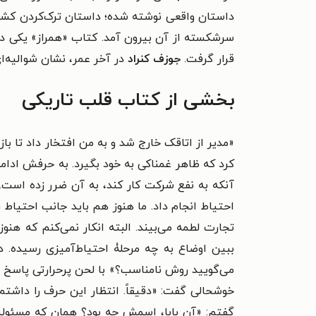
داستان واقعی نوشته شده؛ داستان ترک‌کردن کشتی
قرار گرفت.
جوزف کنراد
در آخر عمر، نشان شوالیه‌ای را که
بخشی از کتاب قلب تاریکی
«مدیر از اتاقک خارج شد و به من افتخار داد تا با
کرد که ظاهر غمناکی به خود بگیرد. به حرفش ادامه 
آنکه به نفع شرکت کار کند، به آن ضرر زده است. 
احتیاط انجام داد. ما هنوز هم باید جانب احتیا
تجارت لطمه می‌بیند. البته انکار نمی‌کنم که 
ببین اوضاع به چه مرحلۀ احتیاط‌آمیزی رسیده.
می‌گویید روش نامناسب؟» با لحن پرحرارتی پاسخ د
خوشحالی گفت: «دقیقاً. انتظار این حرف را داشتم
گفتم: «آن بابا، اسمش چه بود؟ همان که مسئولی