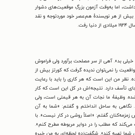
شت، اما به‌وقت آزمون بزرگِ موقعیت‌های دشوار
 بیرون آمد. کتاب «همراز» یکی دیگر از آثار داستانی او است. کنراد با نگارش رمان «بخت» (۱۹۱۳) نیز بیش از هر نویسندهٔ هم‌عصر خود موردتوجه و نقد
رفت.
د، خیلی بد». آهی از سر مصلحت برآورد ولی فراموش
 واقعیت را نمی‌توان ندیده گرفت که کورتز بیش از
. نظر من این است که هر کاری را باید با رعایت
ای تأسف دارد. نتیجه‌اش در کل این است که کار
شده. وظیفۀ ما نجات آن به هر قیمتی است، ولی
 نگاهی به ساحل انداختم و گفتم: «شما به آن
مزمه‌کنان گفتم: «اصلاً روشی در کار نیست». با
می‌کند که مطلب را در دوایر مربوطه مطرح کنم».
شما تهیه کند». شگفت‌زده لحظه‌ای به من خیره