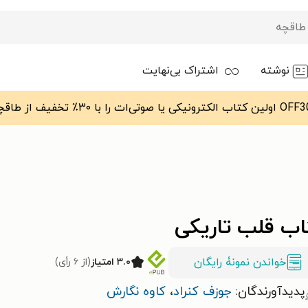
نوشته
اشتراک بی‌نهایت
اب قلب تاریکی
خواندن نمونۀ رایگان
۳.۰ امتیاز
(از ۶ رأی)
پدیدآورندگان:
جوزف کنراد
،
کاوه نگارش