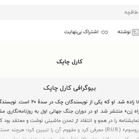
نوشته
اشتراک بی‌نهایت
کارل چاپک
بیوگرافی کارل چاپک
کارل چاپک (به چکی: Karel Čapek) در ۹
شنامهٔ او با نام «راه زن» منتشر شد. او در دوران جنگ جهانی اول به روزنامه‌
شنامه را در هجو و انتقاد از تمدن ماشینی نوشت و معتقد بود که ای
کرد. واژهٔ روبات را او در کتاب «کارخانهٔ ربات‌سازی روسوم» (.R.U.R) معرفی کرد و مف