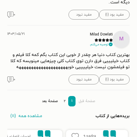
دیگه است..
مفید بود (۱)
مفید نبود
۰
۱۴۰۳/۰۵/۲۱
Milad Dowlati
M
توصیه می‌کنم.
بهترین کتاب دنیا هر چقدر از خوبی این کتاب بگم کمه کلا فیلم و
کتاب خیلیییی فرق دارن توی کتاب کلی چیزهایی مینویسه که کلا
تو فیلمشون نیست خیلییییی خوبههههههههههههههههههههه
مفید بود (۱)
مفید نبود
۰
۱
صفحۀ قبل
۲
صفحۀ بعد
مشاهده همه
(۱۱)
بریده‌هایی از کتاب
sadra
۹
احسان انصاری نیا
۵