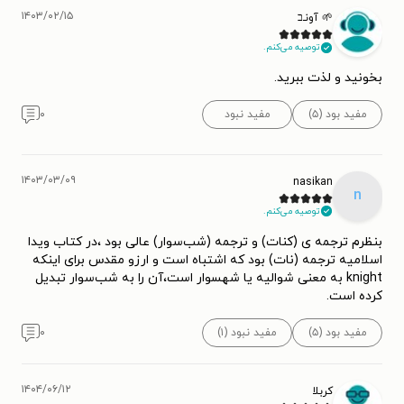
۱۴۰۳/۰۲/۱۵
🌱 آونـב
توصیه می‌کنم.
بخونید و لذت ببرید.
مفید بود (۵)
مفید نبود
۰
۱۴۰۳/۰۳/۰۹
nasikan
n
توصیه می‌کنم.
بنظرم ترجمه ی (کنات) و ترجمه (شب‌سوار) عالی بود ،در کتاب ویدا
اسلامیه ترجمه (نات) بود که اشتباه است و ارزو مقدس برای اینکه
knight به معنی شوالیه یا شهسوار است،آن را به شب‌سوار تبدیل
کرده است.
مفید بود (۵)
مفید نبود (۱)
۰
۱۴۰۴/۰۶/۱۲
کربلا