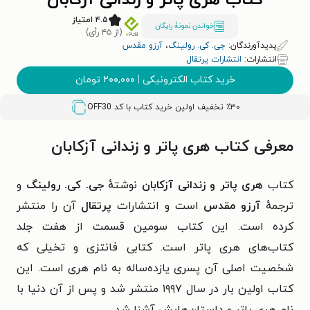
کتاب هری پاتر و زندانی آزکابان
۴.۵ امتیاز
خواندن نمونۀ رایگان
(از ۴۵ رأی)
پدیدآورندگان:
جی. کی. رولینگ
،
آرزو مقدس
انتشارات:
انتشارات پرتقال
خرید کتاب الکترونیکی
|
۲۰۰,۰۰۰
تومان
٪۳۰ تخفیف اولین خرید کتاب با کد
OFF30
معرفی کتاب هری پاتر و زندانی آزکابان
کتاب
هری پاتر و زندانی آزکابان
نوشتهٔ
جی. کی. رولینگ
و
ترجمهٔ
آرزو مقدس
است و انتشارات
پرتقال
آن را منتشر
کرده است. این کتاب سومین قسمت از هفت جلد
کتاب‌های هری پاتر است. کتابی فانتزی و تخیلی که
شخصیت اصلی آن پسری یازده‌ساله به نام هری است. این
کتاب اولین بار در سال ۱۹۹۷ منتشر شد و پس از آن دنیا با
نام هری پاتر و داستان‌هایش آشنا شد.