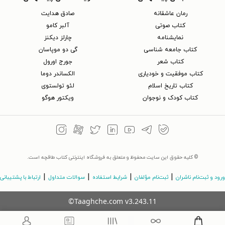
رمان عاشقانه
صادق هدایت
کتاب‌ صوتی
آلبر کامو
نمایشنامه
چارلز دیکنز
کتاب جامعه شناسی
گی دو موپاسان
کتاب شعر
جورج اورول
کتاب موفقیت و خودیاری
الکساندر دوما
کتاب تاریخ اسلام
لئو تولستوی
کتاب کودک و نوجوان
ویکتور هوگو
© کلیه حقوق این سایت محفوظ و متعلق به فروشگاه اینترنتی کتاب طاقچه است.
|
|
|
|
ورود و ثبت‌نام ناشران
ثبت‌نام مؤلفان
شرایط استفاده
سوالات متداول
ارتباط با پشتیبانی
©Taaghche.com
v
3.243.11