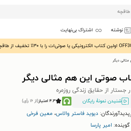
نوشته
اشتراک بی‌نهایت
مثالی دیگر
اب صوتی این هم مثالی دیگر
 جستار از حقایق زندگی روزمره
شنیدن نمونۀ رایگان
۴.۳ امتیاز
(از ۱۶ رأی)
پدیدآورندگان:
دیوید فاستر والاس
،
معین فرخی
گوینده:
امیر پارسا