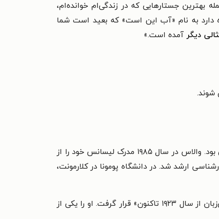
مله بهترین جستارهایی که در زندگی‌ام خوانده‌ام،
ه دارد به نام «آب این است» که بعید است شما
الی دیگر
آمده است.»
 شوند.
در ۲۱ فوریه ۱۹۶۲ در ایتاکا، نیویورک به متولد شد. او فرزند یک استاد فلسفه و یک معلم انگلیسی بود. والاس در سال ۱۹۸۵ مدرک لیسانس خود را از
ناسی ارشد شد. در دانشگاه پومونا در کلارمونت،
رمان شوخی بی‌پایان او که در سال ۱۹۹۶ منتشر شد، در سال ۲۰۰۶ توسط مجله تایم در فهرست «۱۰۰ رمان برتر انگلیسی‌زبان از سال ۱۹۲۳ تاکنون» قرار گرفت. او را یکی از