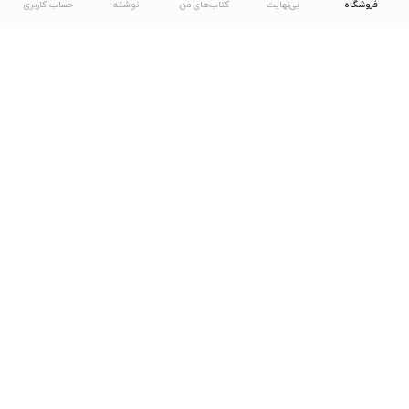
فروشگاه
بی‌نهایت
کتاب‌های من
نوشته
حساب کاربری
دانلود اپلیکیشن طاقچه
... موارد دیگر
مشاهدهٔ دیگر نسخه‌های طاقچه