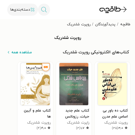
دسته‌بندی‌ها
طاقچه
پدیدآورندگان
روپرت شلدریک
روپرت شلدریک
کتاب‌های الکترونیکی روپرت شلدریک
مشاهده همه
کتاب ده باور بی
کتاب علم جدید
کتاب علم و آیین
اساس علم مدرن
حیات، رزونانس
ها
روپرت شلدریک
شکلی
راپرت شلدریک
روپرت شلدریک
)
۴
(
۴٫۰
)
۳
(
۱٫۷
)
۳۵
(
۳٫۰