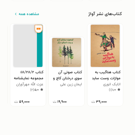
کتاب‌های نشر آواژ
مشاهده همه
کتاب هناگیب به
کتاب صوتی آن
کتاب ۱٨/۲۸/۲؛
کتا
موازات وست ساید
سوی درختان کاج و
مجموعه نمایشنامه
درخ
اتابک انوری
ایمان زین علی
چند داستان دیگر
های عزت الله
عزت الله مهرآوران
داس
ایم
۰
)
۲
(
۵٫۰
)
۱
(
۱٫۰
مهرآوران
۳۹,۰۰۰
ت
۱۹,۹۰۰
ت
۵۹,۰۰۰
ت