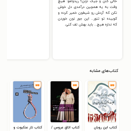
خالی کنن و جیک نزنن؟ ریدولفو: هیچ
وقت به یه همچین درآمدی دل خوش
نکن که آردش رو شیطون خمیر کرده و
کوبیده تو تنور... این جور نون خوردن
که نداره هیچ... باید بهش تف کنی.
کتاب‌های مشابه
کتاب این روبان
کتاب اتاق عروس /
کتاب تار عنکبوت و
کتا