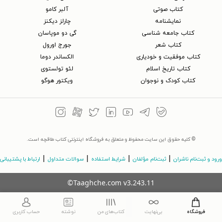
کتاب‌ صوتی
آلبر کامو
نمایشنامه
چارلز دیکنز
کتاب جامعه شناسی
گی دو موپاسان
کتاب شعر
جورج اورول
کتاب موفقیت و خودیاری
الکساندر دوما
کتاب تاریخ اسلام
لئو تولستوی
کتاب کودک و نوجوان
ویکتور هوگو
© کلیه حقوق این سایت محفوظ و متعلق به فروشگاه اینترنتی کتاب طاقچه است.
|
|
|
|
ورود و ثبت‌نام ناشران
ثبت‌نام مؤلفان
شرایط استفاده
سوالات متداول
ارتباط با پشتیبانی
©Taaghche.com
v
3.243.11
فروشگاه
بی‌نهایت
کتاب‌های من
نوشته
حساب کاربری