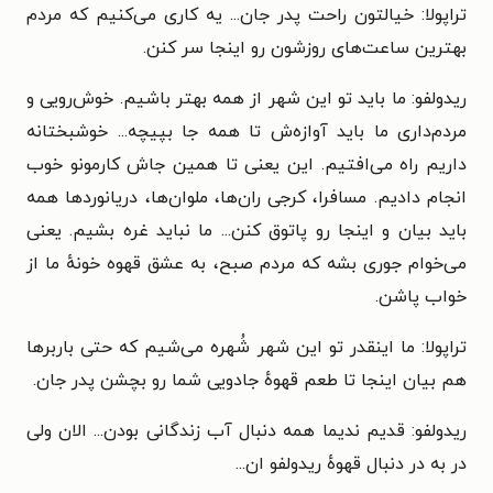
تراپولا: خیالتون راحت پدر جان... یه کاری می‌کنیم که مردم
بهترین ساعت‌های روزشون رو اینجا سر کنن.
ریدولفو: ما باید تو این شهر از همه بهتر باشیم. خوش‌رویی و
مردم‌داری ما باید آوازه‌ش تا همه جا بپیچه... خوشبختانه
داریم راه می‌افتیم. این یعنی تا همین جاش کارمونو خوب
انجام دادیم. مسافرا، کرجی ران‌ها، ملوان‌ها، دریانوردها همه
باید بیان و اینجا رو پاتوق کنن... ما نباید غره بشیم. یعنی
می‌خوام جوری بشه که مردم صبح، به عشق قهوه خونهٔ ما از
خواب پاشن.
تراپولا: ما اینقدر تو این شهر شُهره می‌شیم که حتی باربرها
هم بیان اینجا تا طعم قهوهٔ جادویی شما رو بچشن پدر جان.
ریدولفو: قدیم ندیما همه دنبال آب زندگانی بودن... الان ولی
در به در دنبال قهوهٔ ریدولفو ان...