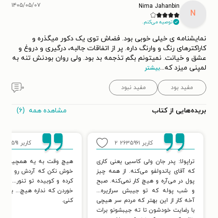
۱۴۰۵/۰۵/۰۷
Nima Jahanbin
N
توصیه می‌کنم.
نمایشنامه ی خیلی خوبی بود. فضاش توی یک دکور میگذره و
کاراکترهای رنگ و وارنگ داره. پر از اتفاقات جالبه، درگیری و دروغ و
عشق و خیانت. نمیتونم بگم تذجمه بد بود. ولی روان بودنش تنه به
لمپنی میزد که
...
بیشتر
مفید بود
مفید نبود
۰
مشاهده همه
(۶)
بریده‌هایی از کتاب
کاربر ۲۶۳۵۹۶۱
۲
کاربر ۱۸۱۵۵۹۱
تراپولا: پدر جان ولی کاسبی یعنی کاری
هیچ وقت به یه همچین درآ
که آقای پاندولفو می‌کنه. از همه چیز
خوش نکن که آردش رو شیطو
پول در می‌آره و هیچ کار نمی‌کنه. صبح
کرده و کوبیده تو تنور... این
و شب پوله که تو جیبش سرازیره...
خوردن که نداره هیچ... باید
آخه کار از این بهتر که مردم سر هیچی
کنی.
با رضایت خودشون تا ته جیبشونو برات