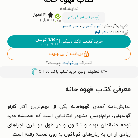
کتاب قهوه خانه
نمایشنامه
۴.۱ امتیاز
خواندن نمونۀ رایگان
(از ۱۱ رأی)
پدیدآورندگان:
ک‍ارل‍و گ‍ل‍دون‍ی‌
،
علی شمس
انتشارات:
نشر آواژ
۹,۹۵۰
تومان
خرید کتاب الکترونیکی
|
۱۹,۹۰۰
تومان
دریافت از بی‌نهایت
اشتراک
بی‌نهایت
چیست؟
٪۳۰ تخفیف اولین خرید کتاب با کد
OFF30
معرفی کتاب قهوه خانه
نمایش‌نامه کمدی
قهوه‌خانه
یکی از مهم‌ترین آثار
کارلو
گولدونی
، درام‌نویس مشهور ایتالیایی است که همیشه مورد
توجه منتقدان بوده و تاکنون و در طول دو قرن اجراهای
زیادی از آن به زبان‌های گوناگون به روی صحنه رفته است.