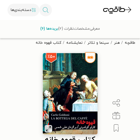
دسته‌بندی‌ها
با کد تخفیف OFF30 اولین کتاب الکترونیکی یا صوتی‌ات را با ۳۰٪
معرفی
مشخصات
نظرات (۲)
بریده‌ها (۶)
تخفیف از طاقچه دریافت کن.
طاقچه
هنر
سینما و تئاتر
نمایشنامه
کتاب قهوه خانه
٪۵۰