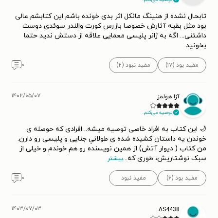
تابحال نشده از هنینگ مانکل اثر بدی خونده باشم این کتابشم عالی
بود مثل بقیه آثارش خصوصا بازرس کورت والندر سوئدی دوست
داشتنی... اگه به ژانر پلیسی معمایی علاقه از دستش ندید حتما
بخونید
مفید بود (۱۷)
مفید نبود (۲)
۰
۱۴۰۲/۰۵/۰۷
آزا هولمز
توصیه می‌کنم.
🌙 این کتاب به افراد خاصی توصیه میشه.. افرادی که حوصله ی
خوندن یه داستان کشیده شده ی طولانیِ جنایی و پلیسی رو دارن.
من کتاب ( دیوار آتش) از همین نویسنده رو هم خوندم و خیلی از
سبک نوشتاریش، طوری که
...
بیشتر
مفید بود (۶)
مفید نبود
۰
۱۴۰۳/۰۷/۰۳
AS4438