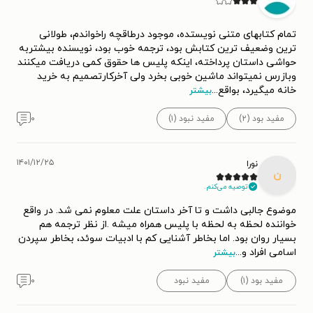
تمام کتابهای متنی نویستده، موجود درطاقچه راخواندم، طولانی
ترین وضعیف ترین کتابش بود، ترجمه خوب بود، نویسنده بیشتربه
حواشی داستان پرداخته، اینکه پلیس ها حقوق کمی دریافت میکنند
وبازرس نمیتواند ماشین خوبی بخرد ولی آخرکارتصمیم به خرید
خانه میگیرد، بواقع
...
بیشتر
مفید بود (۲)
مفید نبود (۱)
۰
۱۴۰۱/۱۲/۲۵
نورا
ن
توصیه می‌کنم.
موضوع جالبی داشت و تا آخر داستان علت معلوم نمی شد. در واقع
خواننده لحظه به لحظه با پلیس همراه میشه .از نظر ترجمه هم
بسیار روان بود. اما بخاطر آشنایی کم با ادبیات سوئد، بخاطر سپردن
اسامی افراد و
...
بیشتر
مفید بود (۱)
مفید نبود
۰