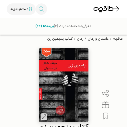
دسته‌بندی‌ها
با کد تخفیف OFF30 اولین کتاب الکترونیکی یا صوتی‌ات را با ۳۰٪
معرفی
مشخصات
نظرات (۶)
بریده‌ها (۲۲)
تخفیف از طاقچه دریافت کن.
طاقچه
داستان و رمان
رمان
کتاب پنجمین زن
٪۵۰