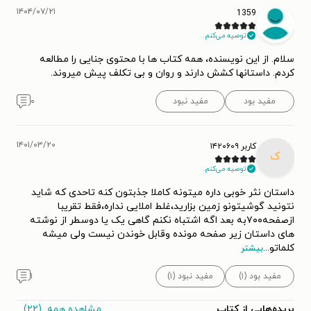
۱۴۰۴/۰۷/۲۱
1359
توصیه می‌کنم.
سلام. از این نویسنده، همه کتاب ها با محتوی جنایی را مطالعه
کردم. داستانها کشش دارند و روان و بی تکلف پیش میروند.
مفید بود
مفید نبود
۰
۱۴۰۱/۰۳/۲۰
کاربر ۱۴۲۰۶۰۹
ک
توصیه می‌کنم.
داستان نثر خوبی داره میتونه کاملا جذبتون کنه تاحدی که شاید
نتونید گوشیتونو زمین بزارید،غلط املایی نداره،فقط تقریبا
ازصفحه۷۰۰به بعد اگه اشتباه نکنم گاهی یک یا دوسطر از نوشته
های داستان زیر صفحه مونده وقابل خوندن نیست ولی میشه
کلماتو
...
بیشتر
مفید بود (۱)
مفید نبود (۱)
۱
مشاهده همه
(۲۲)
بریده‌هایی از کتاب