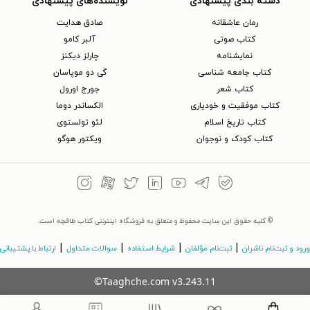
دسته بندی پیشنهادی
نویسنده‌های پیشنهادی
رمان عاشقانه
صادق هدایت
کتاب‌ صوتی
آلبر کامو
نمایشنامه
چارلز دیکنز
کتاب جامعه شناسی
گی دو موپاسان
کتاب شعر
جورج اورول
کتاب موفقیت و خودیاری
الکساندر دوما
کتاب تاریخ اسلام
لئو تولستوی
کتاب کودک و نوجوان
ویکتور هوگو
© کلیه حقوق این سایت محفوظ و متعلق به فروشگاه اینترنتی کتاب طاقچه است.
|
|
|
|
ورود و ثبت‌نام ناشران
ثبت‌نام مؤلفان
شرایط استفاده
سوالات متداول
ارتباط با پشتیبانی
©Taaghche.com
v
3.243.11