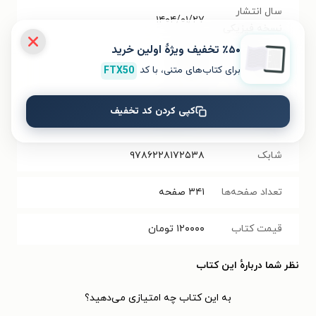
سال انتشار
۱۴۰۴/۰۱/۲۷
نسخه فیزیکی
٪۵۰ تخفیف ویژۀ اولین خرید
فرمت کتاب
EPUB
برای کتاب‌های متنی، با کد
FTX50
حجم فایل
کپی کردن کد تخفیف
۴.۵۹
مگابایت
کتاب
شابک
۹۷۸۶۲۲۸۱۷۲۵۳۸
تعداد صفحه‌ها
۳۴۱
صفحه
قیمت کتاب
۱۲۰۰۰۰
تومان
نظر شما دربارهٔ این کتاب
به این کتاب چه امتیازی می‌دهید؟