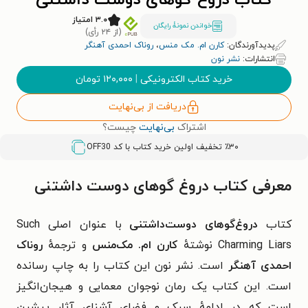
کتاب دروغ گوهای دوست داشتنی
۳.۰ امتیاز
خواندن نمونۀ رایگان
(از ۲۴ رأی)
پدیدآورندگان:
کارن ام. مک منس
،
روناک احمدی آهنگر
انتشارات:
نشر نون
خرید کتاب الکترونیکی
|
۱۲۰,۰۰۰
تومان
دریافت از بی‌نهایت
اشتراک
بی‌نهایت
چیست؟
٪۳۰ تخفیف اولین خرید کتاب با کد
OFF30
معرفی کتاب دروغ گوهای دوست داشتنی
کتاب
دروغ‌گوهای دوست‌داشتنی
با عنوان اصلی Such
Charming Liars نوشتهٔ
کارن ام. مک‌منس
و ترجمهٔ
روناک
احمدی آهنگر
است. نشر نون این کتاب را به چاپ رسانده
است.
این کتاب یک رمان نوجوان معمایی و هیجان‌انگیز
است که در ادامهٔ سبک و فضای آشنای آثار پیشین