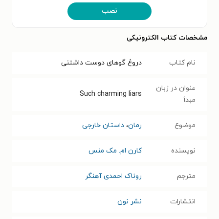
نصب
مشخصات کتاب الکترونیکی
نام کتاب
دروغ گوهای دوست داشتنی
عنوان در زبان
Such charming liars
مبدأ
موضوع
رمان
،
داستان خارجی
نویسنده
کارن ام. مک منس
مترجم
روناک احمدی آهنگر
انتشارات
نشر نون