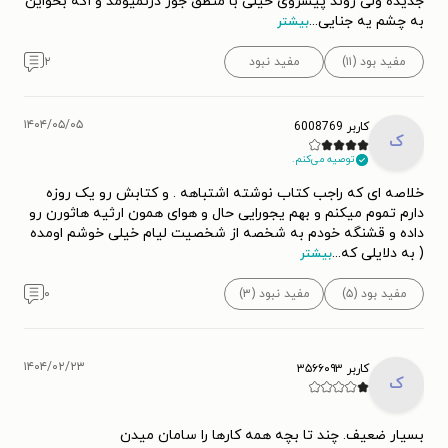
جدیده ولی روند پیشروی خیلی با منطق جور درنمیومد و اگه بخواین
به چشم یه جنایی
...
بیشتر
مفید بود (۱۱)
مفید نبود
۲
۱۴۰۴/۰۵/۰۵
کاربر 6008769
ک
توصیه می‌کنم.
خلاصه ای که راجب کتاب نوشته اشتباهه . و کتابش رو یک روزه
دارم تموم میکنم و بهم یجورایی حال و هوای همون ارثیه هاثورن رو
داده و قشنگه خودم به شخصه از شخصیت لیام خیلی خوشم اومده
( به دلایلی که
...
بیشتر
مفید بود (۵)
مفید نبود (۳)
۰
۱۴۰۴/۰۲/۲۳
کاربر ۳۵۶۶۰۹۳
ک
بسیار ضعیف. چند تا بچه همه کارها را سامان میدن