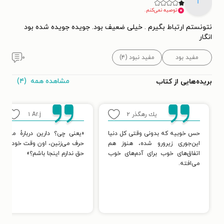
f
توصیه نمی‌کنم.
نتونستم ارتباط بگیرم . خیلی ضعیف بود. جویده جویده شده بود
انگار
مفید بود
مفید نبود (۴)
۰
مشاهده همه
(۴)
بریده‌هایی از کتاب
یك رهگذر
۲
Ar.j
۱
حس خوبیه که بدونی وقتی کل دنیا
«یعنی چی؟ دارین دربارهٔ من
این‌جوری زیرورو شده، هنوز هم
حرف می‌زنین، اون وقت خودم
اتفاق‌های خوب برای آدم‌های خوب
حق ندارم اینجا باشم؟»
می‌افته.