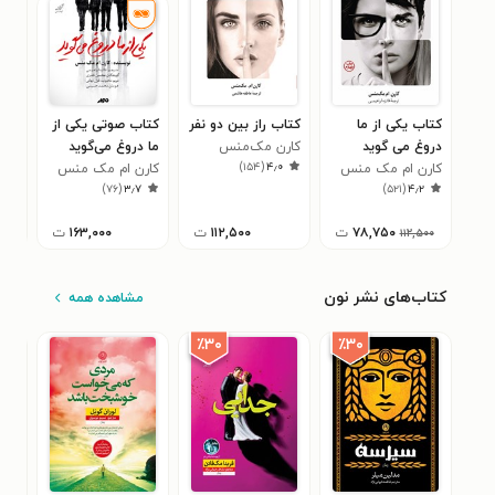
کتاب یکی از ما
کتاب راز بین دو نفر
کتاب صوتی یکی از
کتا
دروغ می گوید
کارن مک‌منس
ما دروغ می‌گوید
بعد
)
۱۵۴
(
۴٫۰
کارن ام مک منس
کارن ام مک منس
کار
۸
)
۷۶
(
۳٫۷
)
۵۲۱
(
۴٫۲
۷۸,۷۵۰
ت
۱۱۲,۵۰۰
ت
۱۶۳,۰۰۰
ت
۱۱۲,۵۰۰
کتاب‌های نشر نون
مشاهده همه
٪۳۰
٪۳۰