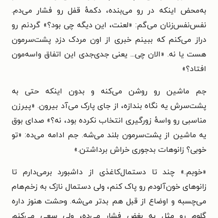
به‌محض اینکه در رو می‌بنده، دکمهٔ قفل رو فشار می‌دم.
نفس‌نفس‌زنان می‌گم: «لعنت، این دیگه چی بود؟» گردنم رو
دراز می‌کنم که ببینم خبری از اون مردک دزدِ پشت‌سرمون
هست یا نه. «الان چی... یعنی جدی‌جدی این اتفاق واسه‌مون
افتاد؟»
جم ماشین رو روشن می‌کنه و بدون اینکه حتی به
پشت‌سرش یه نگاه بندازه، از جای پارک می‌آد بیرون. «پیرزن
مناسبی رو واسهٔ زورگیری انتخاب نکرده بود، نه؟» صدای بوق
یه ماشین از پشت‌سرمون بلند می‌شه. جم ادامه می‌ده: «تو
خوبی؟ زانوهات بدجوری خراش برداشتن.»
«خوبم.» چند تا دستمال‌کاغذی از داشبورد برمی‌دارم تا
زانوهای خون‌آلودم رو پاک کنم، ولی دستمال نازک به زخم‌هام
می‌چسبه و اوضاع از قبل هم بدتر می‌شه. وحشت هنوز داره
گلوم رو مثل یه بغض فشار می‌ده، ولی سعی می‌کنم