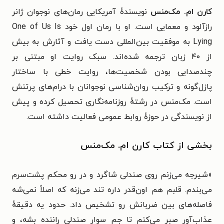
کارن ام. مک‌منس
نویسندهٔ آمریکایی رمان‌های نوجوان ژانر
رازآلود و معمایی است. او با رمان اول خود One of Us Is
Lying به موفقیت بین‌المللی دست یافت و آثارش به بیش
از ۴۰ زبان ترجمه شده‌اند. سبک روایت او مبتنی بر
چندصدایی بودن شخصیت‌ها، روایت خطی با ساختار
پازل‌گونه و ترکیب روان‌شناسی نوجوانان با درام‌های پرتنش
است. مک‌منس در رشتهٔ روزنامه‌نگاری تحصیل کرده و پیش
از نویسندگی در حوزهٔ روابط عمومی فعالیت داشته است.
بخشی از کتاب کارن ام. مک‌منس
«شیرجه می‌زنم روی صندلی شاگرد و در رو محکم پشت‌سرم
می‌بندم. قلبم هم اون‌قدر داره تند می‌زنه که اصلاً نمی‌شه
فاصله‌های بین ضربانش رو تشخیص داد. حدود یه دقیقهٔ
عذاب‌آور صبر می‌کنم تا جم سوار صندلی راننده بشه، و