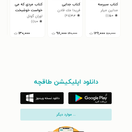
کتاب سیرسه
کتاب جدایی
کتاب مردی که می
کتا
مدلین میلر
فريدا مك فادن
خواست خوشبخت
فری
۸
)
۴۵
(
۳٫۲
)
۱
(
۵٫۰
باشد
لوران گونل
)
۱
(
۱٫۰
۱۲۶,۰۰۰
ت
۹۸,۰۰۰
ت
۱۳۰,۰۰۰
ت
۰
۱۴۰,۰۰۰
۱۸۰,۰۰۰
دانلود اپلیکیشن طاقچه
... موارد دیگر