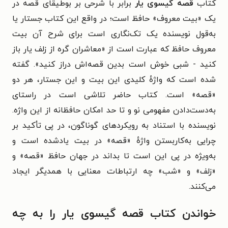
کتاب
قصه گیسوی یار
برابر با شرحی بر بوطیقای قصه در
یک «بیت معروف» حافظ است؛ در واقع این کتاب جستار یا
به‌قول نویسنده یک تک‌نگاری است برای شرح آن بیت
معروف حافظ که عبارت است از «معاشران گره از زلف یار باز
کنید - شبی خوش است بدین قصه‌اش دراز کنید». گفته
شده است که واژهٔ کلیدی این بیت و این جستار، هر دو
«قصه» است. کتاب حاضر تلاشی است در راستای
به‌دست‌دادن مفهومی نو و تا حد امکان حافظانه از این واژه.
نویسنده با استناد به رویکردهای گوناگون، در پی تأکید بر
چرایی به‌کاربستن واژهٔ «قصه» در بیت یادشده است و
به‌ویژه در پی این است تا بداند در جهان حافظ «قصه» و
«زلف» و «شب»‌ چه ارتباطات معنایی با همدیگر ایجاد
می‌کنند.
خواندن کتاب قصه گیسوی یار را به چه