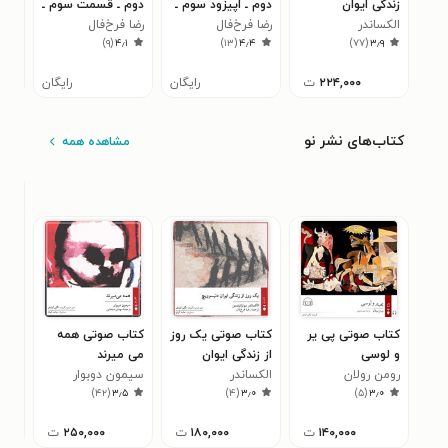
زندگی ایوان
دوم ـ اپیزود سوم ـ
دوم ـ قسمت سوم ـ
از ز
الکساندر
دنیسوویچ
رضا فرخ‌فال
میهن ای میهن
رضا فرخ‌فال
میهن ای میهن
الکس
دنی
۰
)
۹
(
۴٫۱
)
۱۳
(
۴٫۴
)
۷۷
(
۳٫۹
سولژنیتسین
سول
۲۲۴,۰۰۰
ت
رایگان
رایگان
کتاب‌های نشر نو
مشاهده همه
کتاب صوتی پی‌ یر
کتاب صوتی یک روز
کتاب صوتی همه
کتا
و لوسی
از زندگی ایوان
می‌ میرند
در 
رومن رولان
الکساندر
دنیسوویچ
سیمون دوبوار
ایرج
۹
)
۴۲
(
۳٫۵
)
۴
(
۳٫۰
)
۵
(
۳٫۰
سولژنیتسین
۱۴۰,۰۰۰
ت
۱۸۰,۰۰۰
ت
۲۵۰,۰۰۰
ت