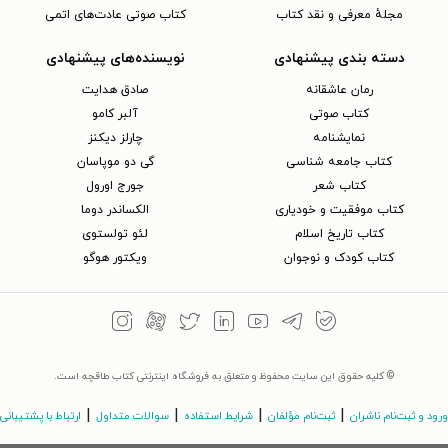
مجلهٔ معرفی و نقد کتاب
کتاب صوتی عادت‌های اتمی
دسته بندی پیشنهادی
نویسنده‌های پیشنهادی
رمان عاشقانه
صادق هدایت
کتاب‌ صوتی
آلبر کامو
نمایشنامه
چارلز دیکنز
کتاب جامعه شناسی
گی دو موپاسان
کتاب شعر
جورج اورول
کتاب موفقیت و خودیاری
الکساندر دوما
کتاب تاریخ اسلام
لئو تولستوی
کتاب کودک و نوجوان
ویکتور هوگو
© کلیه حقوق این سایت محفوظ و متعلق به فروشگاه اینترنتی کتاب طاقچه است.
|
|
|
|
ورود و ثبت‌نام ناشران
ثبت‌نام مؤلفان
شرایط استفاده
سوالات متداول
ارتباط با پشتیبانی