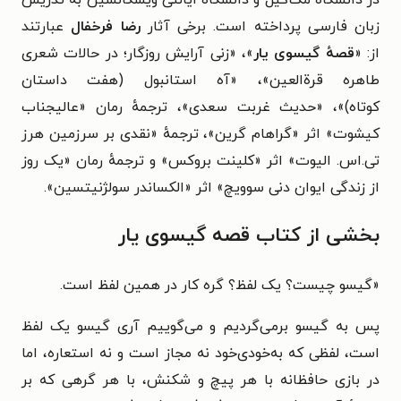
در دانشگاه مک‌گیل و دانشگاه ایالتی ویسکانسین به تدریس
زبان فارسی پرداخته است.
برخی آثار
رضا فرخفال
عبارتند
از:
«
قصهٔ گیسوی یار
»،
«زنی آرایش روزگار؛ در حالات شعری
طاهره قرة‌العین»،
«آه استانبول (هفت داستان
کوتاه)»،
«حدیث غربت سعدی»،
ترجمهٔ رمان «عالیجناب
کیشوت» اثر «گراهام گرین»،
ترجمهٔ «نقدی بر سرزمین هرز
تی.اس. الیوت» اثر «کلینت بروکس» و
ترجمهٔ رمان «یک روز
از زندگی ایوان دنی سوویچ» اثر «الکساندر سولژنیتسین».
بخشی از کتاب قصه گیسوی یار
«
گیسو چیست؟ یک لفظ؟ گره کار در همین لفظ است.
پس به گیسو برمی‌گردیم و می‌گوییم آری گیسو یک لفظ
است، لفظی که به‌خودی‌خود نه مجاز است و نه استعاره، اما
در بازی حافظانه با هر پیچ و شکنش، با هر گرهی که بر