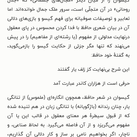
گیسوان را از میان دیگر «مجال‌های جسمانی» که «جلال
روحانی» در آن متجلّی است، سرور ملک جمال خوانده‌اند. اما
تعابیر و توصیفات صوفیانه برای فهم گیسو و بازی‌های دلالی
آن در بیان شعری حافظ با فدا کردن محسوس در پای معقول
درنهایت مدلولی از مفهوم (یا رشته‌ای از مفاهیم) را در پیش
می‌نهند که تنها مگر جزئی از حکایت گیسو را بازمی‌گوید،
به گفتهٔ خود حافظ:
این شرح بی‌نهایت کز زلف یار گفتند
حرفی است از هزاران کاندر عبارت آمد
گیسوان در شعر حافظ، همچون انگاره‌ای (ملموس) از تنانگی
یار، چنان رندانه (باژگویانه) با تنانگی زبان در هم تنیده شده
که از قبول سیطرهٔ هر معنای معقول در قالب این یا آن
مفهوم می‌گریزد و از آن فاصله می‌گیرد. به لحاظ صناعی، و
ناچار، اگر بخواهیم نامی بر ساز و کار دلالی آن گذاریم،