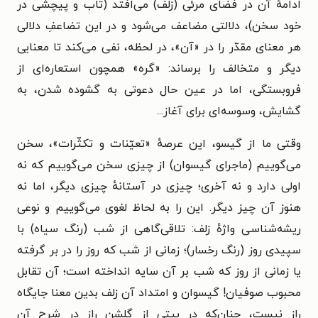
ادامهٔ آن در فضای مرئی (زلف) می‌افتد (تاب و پیچشی در
خود سخن)، دلالتی مضاعف می‌شود و در این تضاعفِ دلالی
هر معنای مقدّر را در «آن»، در لحظه، نفی می‌کند تا معنایی
دیگر و متخالف را برساند: «گره» همچون استعاره‌ای از
فروبستگی، اما در عین حال دعوتی به گشوده شدن، به
گشایش، وسوسه‌ای برای آغاز...
وقتی ما از گیسو، این عرصهٔ «تعیّنات و تکثّرات»، سخن
می‌گوییم (ماجرای گیسوان) از چیزی سخن می‌گوییم که نه
اولی دارد و نه آخری؛ چیزی در آستانهٔ چیزی دیگر، اما نه
هنوز آن چیز دیگر. این را به لحاظ لغوی می‌گوییم و نوعی
ریشه‌شناسی واژهٔ زلف: تلاقی‌گاهی از شب (رنگ سیاه) با
سپیدی روز (رنگ رخسار)؛ زمانی از شب که روز را در بر گرفته
یا زمانی از روز که شب بر آن سایه انداخته است؛ آن تقابل
محبوب صوفیان! گیسوان و امتداد آن زلف بدین معنا جایگاه
راز نیست، چنان‌که در بیتی از گلشن راز در شرح آن