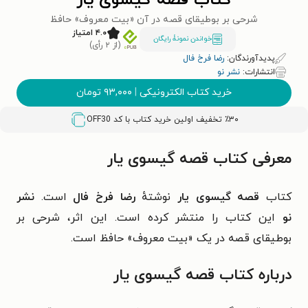
کتاب قصه گیسوی یار
شرحی بر بوطیقای قصه در آن «بیت معروف» حافظ
۴.۰ امتیاز
خواندن نمونۀ رایگان
(از ۲ رأی)
پدیدآورندگان:
رضا فرخ فال
انتشارات:
نشر نو
خرید کتاب الکترونیکی
|
۹۳,۰۰۰
تومان
٪۳۰ تخفیف اولین خرید کتاب با کد
OFF30
معرفی کتاب قصه گیسوی یار
کتاب
قصه گیسوی یار
نوشتهٔ
رضا فرخ فال
است.
نشر
نو
این کتاب را منتشر کرده است. این اثر،
شرحی بر
بوطیقای قصه در یک «بیت معروف» حافظ
است.
درباره کتاب قصه گیسوی یار