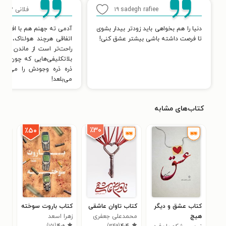
sadegh rafiee
۱۹
فلانی
۱۲
دنیا را هم بخواهی باید زودتر بیدار بشوی
آدمی ته جهنم هم با افتادن
تا فرصت داشته باشی بیشتر عشق کنی!
اتفاقی هرچند هولناک، خیا
راحت‌تر است از ماندن در ب
بلاتکلیفی‌هایی که چون مر
ذره ذره وجودش را می‌گیرد
می‌بلعد!
کتاب‌های مشابه
٪۳۰
٪۵۰
کتاب عشق و دیگر
کتاب تاوان عاشقی
کتاب باروت سوخته
کتا
هیچ
محمدعلی جعفری
زهرا اسعد
زهر
۵
)
۱۵۱
(
۴٫۰
)
۳۴۹
(
۴٫۴