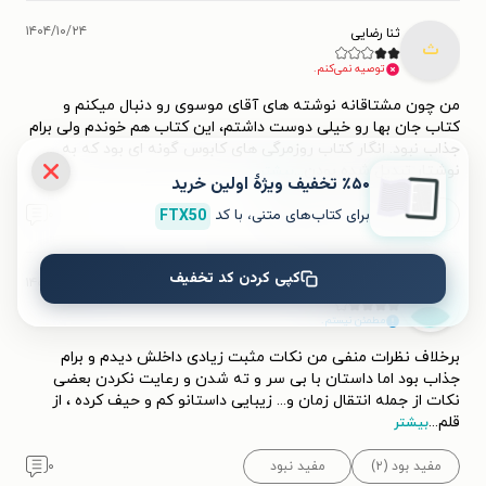
۱۴۰۴/۱۰/۲۴
ثنا رضایی
ث
توصیه نمی‌کنم.
من چون مشتاقانه نوشته های آقای موسوی رو دنبال میکنم و
کتاب جان بها رو خیلی دوست داشتم، این کتاب هم خوندم ولی برام
جذاب نبود. انگار کتاب روزمرگی های کابوس گونه ای بود که به
نوشتار تبدیل شده بودن
...
بیشتر
٪۵۰ تخفیف ویژۀ اولین خرید
برای کتاب‌های متنی، با کد
FTX50
مفید بود (۲)
مفید نبود
۰
کپی کردن کد تخفیف
۱۴۰۴/۰۵/۲۵
کتابخور 📚💚
مطمئن نیستم.
برخلاف نظرات منفی من نکات مثبت زیادی داخلش دیدم و برام
جذاب بود اما داستان با بی سر و ته شدن و رعایت نکردن بعضی
نکات از جمله انتقال زمان و... زیبایی داستانو کم و حیف کرده ، از
قلم
...
بیشتر
مفید بود (۲)
مفید نبود
۰