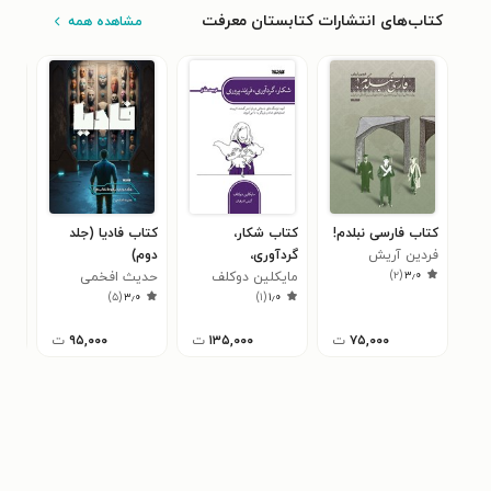
کتاب‌های انتشارات کتابستان معرفت
مشاهده همه
کتاب فارسی نبلدم!
کتاب شکار،
کتاب فادیا (جلد
کتا
فردین آریش
گردآوری،
دوم)
کری
۸
)
۲
(
۳٫۰
فرزندپروری
مایکلین دوکلف
حدیث افخمی
)
۵
(
۳٫۰
)
۱
(
۱٫۰
۷۵,۰۰۰
ت
۱۳۵,۰۰۰
ت
۹۵,۰۰۰
ت