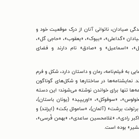
ندگی صیادان، ناتوانی آنان از درک موقعیت خود و
صیادان «گداعلی»، «بیوک»، «یعقوب»، «حاجی گل»،
یل»، «اسماعیل» و «صادق» نام دارند و فضای
ی به فیلم‌نامه، رمان و داستان دارد، شکل و فرم
. نمایشنامه‌ها در ساختارها و شکل‌های گوناگون
امه‌ها تنها برای خواندن نوشته می‌شوند؛ این دسته
می‌توان به «آیسخولوس»، «سوفوکل»، «اوریپید» (یونان باستان)،
رتولت برشت» (آلمان)، «ساموئل بکت» (ایرلند) و
 «اکبر رادی»، «غلامحسین ساعدی»، «بهمن فُرسی»،
شیر» بوده است.