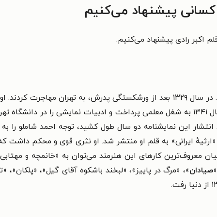
 کسانی پیشنهاد می‌کنیم
م اکبر رادی پیشنهاد می‌کنیم.
در ۱۰ مهر سال ۱۳۱۸ در رشت به دنیا آمد. در سال ۱۳۲۹ بعد از ورشکستگی پدرش، به
کرد و پس از گذراندن دوره‌های تربیت معلم، در سال ۱۳۴۱ به شغل معلمی پرداخت و ادبیات ن
‌های دههٔ ۱۳۴۰ ایران با عنوان «ارثیهٔ ایرانی» به قلم او منتشر شد. او نثری قوی 
یان معروف‌ترین کارهای این هنرمند می‌توان به «خانمچه و مهتابی
«
صیادان
»، «مرگ در پاییز»، «لبخند باشکوه آقای گیل»، «پلکان»، «تا