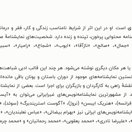
دی
است. او در این اثر از شرایط نامناسب زندگی و کار، فقر و درما
نامه محتوایی پرخون، تپنده و زنده دارد. شخصیت‌های نمایشنامهٔ 
 «جمال»، «صالح»، «نازآقا»، «ایوب»، «شجاع»، «رامیار»، «سب
یا هر مکان دیگری نوشته می‌شود. هر چند این قالب ادبی شباهت‌های
ین نمایشنامه‌های موجود از دوران باستان و یونان باقی مانده‌اند
نقشهٔ راهی به کارگردان و بازیگران برای اجرا است. بعضی از نمایشن
ایشی را کلوزِت (Closet) نامیده‌اند. از مشهورترین نمایشنامه‌نویس‌های غیرایرانی 
(فرانسه)، «هنریک ایبسن» (نروژ)، «آگوست استریندبرگ» (سوئد)، «ب
نمایشنامه‌نویس‌های ایرانی نیز «بهرام بیضائی»، «عباس نعلبندیان»،
، «علیرضا نادری»، «محمد یعقوبی»، «محمد رحمانیان» و «محمد چرم