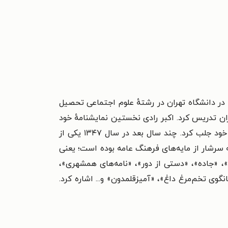
 تهران مهاجرت کردند. او در دانشگاه تهران در رشتهٔ علوم اجتماعی تحصیل
مایشی را در دانشگاه تهران تدریس کرد. اکبر رادی نخستین نمایشنامهٔ خود
را به نام «روزنهٔ آبی» در سال ۱۳۳۸ نوشت. هرچند انتشار این نمایشنامه دو سال طول کشید، توجه احمد شاملو را به خود جلب کرد. چند سال بعد در سال ۱۳۴۷ یکی از
و محکم داشت که سرشار از مایه‌های فرهنگ عامه بوده است؛ یعنی
»، «جاده»، «دستی از دور»، «نامه‌های همشهری»،
نگوی تخم‌مرغ داغ»، «آمیزقلمدون» و... اشاره کرد.