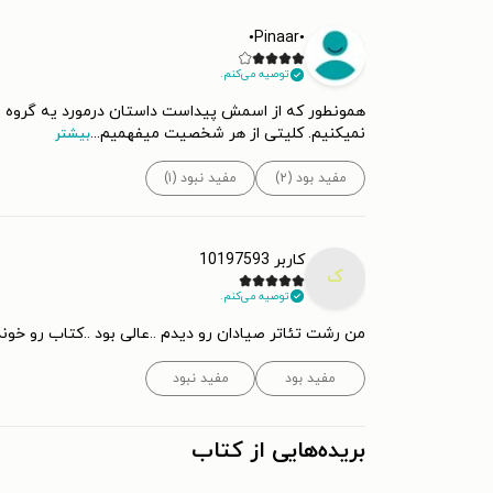
•Pinaar•
توصیه می‌کنم.
همونطور که از اسمش پیداست داستان درمورد یه گروه ا
نمیکنیم. کلیتی از هر شخصیت میفهمیم
...
بیشتر
مفید بود (۲)
مفید نبود (۱)
کاربر 10197593
ک
توصیه می‌کنم.
من رشت تئاتر صیادان رو دیدم ..عالی بود ..کتاب رو خون
مفید بود
مفید نبود
بریده‌هایی از کتاب