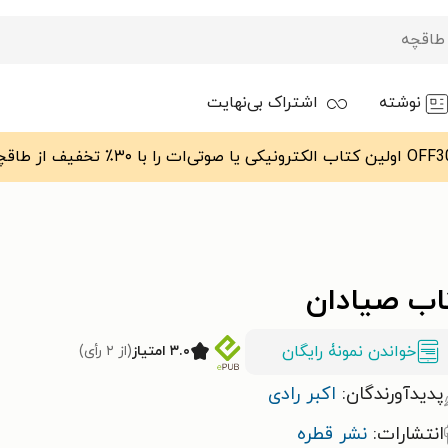
نوشته
اشتراک بی‌نهایت
اب صیادان
خواندن نمونۀ رایگان
۳.۰ امتیاز
(از ۲ رأی)
پدیدآورندگان:
اکبر رادی
انتشارات:
نشر قطره