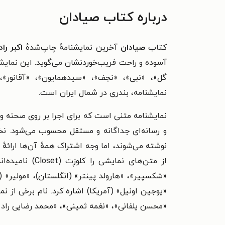
درباره کتاب صیادان
کتاب
صیادان
آخرین نمایشنامهٔ چاپ‌شدهٔ
اکبر را
آسوده و راحت فریب‌خوردنشان می‌گوید. این نمایش
گل»، «نبی»، «نجف»، «سیدهمایون»، «آقانور»،
نمایشنامه، بندری در شمال ایران است.
نمایشنامه متنی است که برای اجرا بر روی صحنه و 
و رسانه‌ای جداگانه و مستقل محسوب می‌شود. نخست
نوشته می‌شوند، اما وجه اشتراک همهٔ آن‌ها ارائهٔ 
از متن‌های نم
«شکسپیر»، «هارولد پینتر» (انگلستان)، «مولیر» 
«یوجین اونیل» (آمریکا) اشاره کرد. نام برخی از 
«محسن یلفانی»، «نغمه ثمینی»، «محمد رضایی راد»