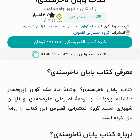
کتاب پایان ناخرسندی؟
ژاک لکان و ظهور جامعه لذت
۳.۷ امتیاز
خواندن نمونۀ رایگان
(از ۱۱ رأی)
پدیدآورندگان:
تاد مک گوان
،
امیرعلی علیمحمدی
،
نازنین شهبازی
انتشارات:
گروه انتشاراتی ققنوس
خرید کتاب الکترونیکی
|
۲۷۰,۰۰۰
تومان
٪۳۰ تخفیف اولین خرید کتاب با کد
OFF30
معرفی کتاب پایان ناخرسندی؟
کتاب
پایان ناخرسندی؟
نوشتهٔ
تاد مک گوان
(
پروفسور
دانشگاه ورمونت
) و ترجمهٔ
امیرعلی علیمحمدی
و
نازنین
شهبازی
است.
گروه انتشاراتی ققنوس
این کتاب را روانهٔ
بازار کرده است.
درباره کتاب پایان ناخرسندی؟