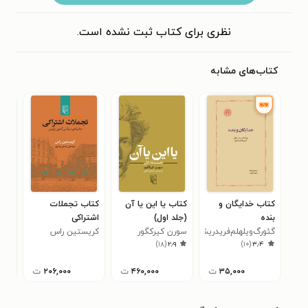
نظری برای کتاب ثبت نشده است.
کتاب‌های مشابه
کتاب خدایگان و
کتاب یا این یا آن
کتاب تجملات
کتا
بنده
(جلد اول)
اشتراکی
زیبا
گئورگ‌ویلهلم‌فریدریش
سورن کیرکگور
کریستین راس
هان
۰
)
۱۸
(
۲٫۹
)
۱۰
(
۳٫۴
هگل
۳۵,۰۰۰
ت
۴۶۰,۰۰۰
ت
۲۰۶,۰۰۰
ت