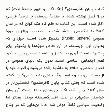
کتاب
پایان ناخرسندی؟
(ژاک لکان و ظهور جامعهٔ لذت) که
در ۹ فصل نوشته شده، با مقدمۀ نویسنده بر ترجمۀ فارسی
آغاز شده است. این کتاب به قلم
تاد مک گوان
که در سال
۲۰۰۴ به انگلیسی منتشر شد، بر تضعیف روزافزون حوزۀ
عمومی (Public Sphere) متمرکز شده است؛ حوزه‌ای که
به‌بیان این نویسنده، در آن تعامل سوژه‌ها با یکدیگر برای
پیشبرد منفعت فردی نیست؛ زیرا منفعت جمعی برای عملکرد
نظم اجتماعی اساسی است. بدون یک دنیای عمومی در
فضای شخصی، منافع به حاشیه رانده می‌شود و قدرت خود را
از دست می‌دهد و جامعه رنگِ هابزی به خود می‌گیرد. گفته
شده است که وقتی کتاب
پایان ناخرسندی؟
نخستین‌بار در
سال ۲۰۰۴ چاپ شد، اکثر چهره‌های جناح راست آن زمان
خواستار حکم‌رانی بر لذت افسارگسیخته بودند، بعدتر اما
وضعیت سیاسی کاملاً عوض شد. حالا آن‌هایی که در جناح