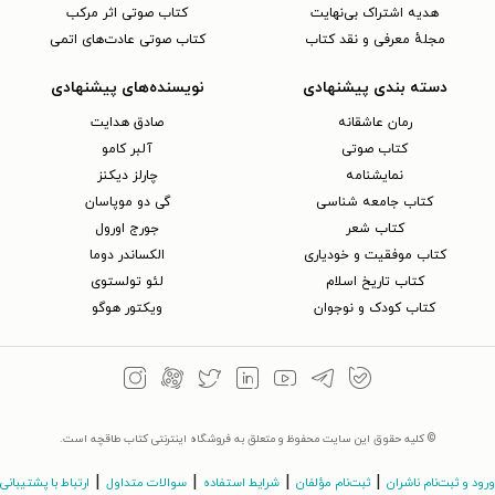
هدیه اشتراک بی‌نهایت
کتاب صوتی اثر مرکب
مجلهٔ معرفی و نقد کتاب
کتاب صوتی عادت‌های اتمی
دسته بندی پیشنهادی
نویسنده‌های پیشنهادی
رمان عاشقانه
صادق هدایت
کتاب‌ صوتی
آلبر کامو
نمایشنامه
چارلز دیکنز
کتاب جامعه شناسی
گی دو موپاسان
کتاب شعر
جورج اورول
کتاب موفقیت و خودیاری
الکساندر دوما
کتاب تاریخ اسلام
لئو تولستوی
کتاب کودک و نوجوان
ویکتور هوگو
© کلیه حقوق این سایت محفوظ و متعلق به فروشگاه اینترنتی کتاب طاقچه است.
|
|
|
|
ورود و ثبت‌نام ناشران
ثبت‌نام مؤلفان
شرایط استفاده
سوالات متداول
ارتباط با پشتیبانی