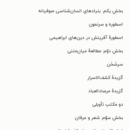
بخشِ یکم: بنیادهای انسان‌شناسی صوفیانه
اسطوره و سرنمون
اسطورهٔ آفرینش در دین‌های ابراهیمی
بخشِ دوّم: مطالعهٔ میان‌متنی
سرسُخَن
گزیدهٔ کشف‌الاسرار
گزیدهٔ مرصادالعباد
دو مکتبِ تأویلی
بخشِ سوّم: شعر و عرفان