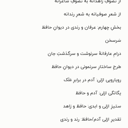
از تصوّفِ زاهدانه به تصوّفِ شاعرانه
از شعرِ صوفیانه به شعرِ رندانه
بخشِ چهارم: عرفان و رندی در دیوانِ حافظ
سَرسخن
درامِ عارفانهٔ سرنوشت و سرگذشتِ جان
طرحِ ساختارِ سرنمونی در دیوانِ حافظ
رویارویی ازلی: آدم در برابرِ مَلَک
یگانگی ازلی: آدم و حافظ
ستیزِ ازلی و ابدی: حافظ و زاهد
تقدیرِ ازلی آدم/حافظ: رند و رندی