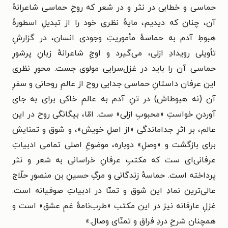
حماسی و خطابی در نثر و در شعر که روحِ حماسی شاعرانهٔ
آن، چنان که دیدیم، مایهٔ نظری خود را از تبدیلِ اسطورهٔ
هبوطِ آدم به حماسهٔ مأموریتِ وجودی انسان، در گزارشِ
تأویلی رویدادِ ازلی، می‌گیرد و اوجِ شاعرانهٔ زبانِ پرشورِ
حماسی آن را باید در غزل‌سرایی مولوی جست. محورِ نظری
این عرفان داستانِ حماسی جدایی روح از عالمِ روحانی و سفرِ
آن (نه هبوطاش) در تنِ آدم به عالمِ خاکی برای به جای
آوردنِ خواستِ «محبوبِ ازلی» ست. امّا، بیگانگی روح در این
عالم، بر اثرِ جداماندگی «از اصلِ خویش»، و شوق و تمنایش
برای بازگشت و «وصلِ» دوباره، موضوعِ اصلی تمامی ادبیاتِ
عرفانی‌ای ست که مکتبِ عرفانِ خراسانی به شعر و نثر
پرداخته است. حماسهٔ زندگانی و مرگِ حسینِ بن منصورِ حلّاج
عالی‌ترین نمادِ این شوق و تمنّا در ادبیاتِ صوفیانه است.
غزلِ عارفانه نیز در این مکتب «طرب‌نامهٔ غمِ عشق» است و
همچنان شرحِ دردِ فراق و تمنّای وصال.»