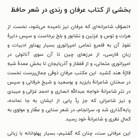
بخشی از کتاب عرفان و رندی در شعر حافظ
«تصوّفِ شاعرانه‌ای که عرفان نیز نامیده می‌شود، نخست از
هرات و توس و غزنین و نشابور و بلخ برخاست و سپس دایرهٔ
نفوذِ آن به قلمروِ تمامی امپراتوری بسیار پهناورِ ادبیات و
زبانِ فارسی، از مرزهای چین تا آن سوی آناتولی در
امپراتوری عثمانی، و از قفقاز و آذربایجان تا بخشِ عمدهٔ شبهِ
قارّهٔ هند کشید. این مکتب عرفانِ ذوقی جمال‌پرست نخست
در سخنانِ شاعرانهٔ بایزید و بوسعید و شیخِ خرقانی و سپس
در نثرِ شاعرانهٔ خواجه عبداللهِ انصاری و احمدِ غزالی و میبدی
و نیز شاعرانی که جز ردِّ پایی از ایشان به جا نمانده،
پایه‌گذاری شد و، سرانجام، در شعرِ سنایی و عطّار و مولوی به
کمالِ نظری و شاعرانهٔ خود رسید.
این عرفانی ست، چنان که گفتیم، بسیار پهلوانانه با زبانی