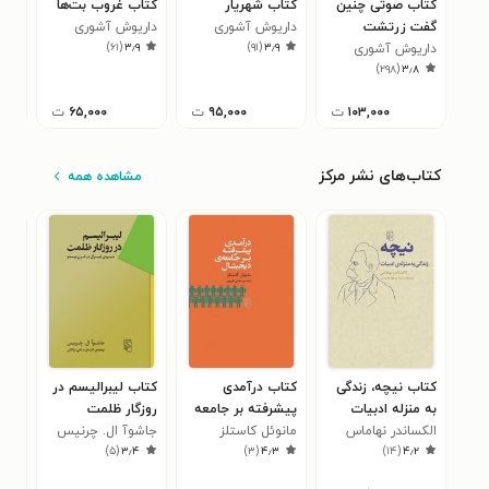
کتاب صوتی چنین
کتاب شهریار
کتاب غروب بت‌ها
کتا
گفت زرتشت
داریوش آشوری
داریوش آشوری
بت‌ 
)
۶۱
(
۳٫۹
)
۹۱
(
۳٫۹
داریوش آشوری
فرد
۸
)
۲۹۸
(
۳٫۸
۱۰۳,۰۰۰
ت
۹۵,۰۰۰
ت
۶۵,۰۰۰
ت
کتاب‌های نشر مرکز
مشاهده همه
کتاب نیچه، زندگی
کتاب درآمدی
کتاب لیبرالیسم در
کتا
به منزله ادبیات
پیشرفته بر جامعه
روزگار ظلمت
بهش
الکساندر نهاماس
دیجیتال
مانوئل کاستلز
جاشوآ ال. چرنیس
نجو
۴
)
۵
(
۳٫۴
)
۳
(
۴٫۳
)
۱۴
(
۴٫۲