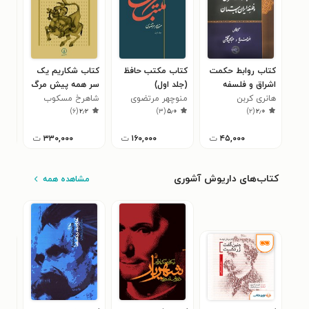
کتاب روابط حکمت
کتاب مکتب حافظ
کتاب شکاریم یک
کتا
اشراق و فلسفه
(جلد اول)
سر همه پیش مرگ
دار
۷
هانری کربن
ایران باستان
منوچهر مرتضوی
شاهرخ مسکوب
)
۶
(
۲٫۲
)
۳
(
۵٫۰
)
۲
(
۲٫۰
۴۵,۰۰۰
ت
۱۶۰,۰۰۰
ت
۳۳۰,۰۰۰
ت
کتاب‌های داریوش آشوری
مشاهده همه