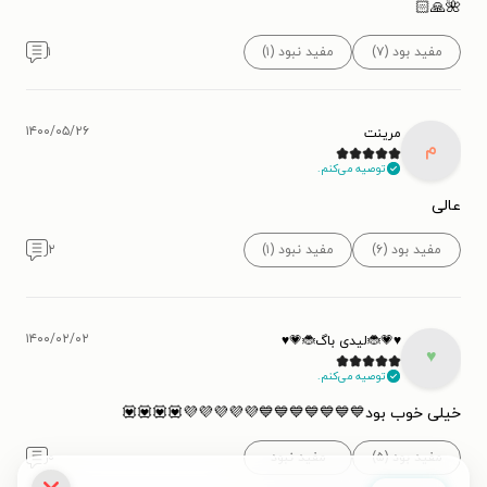
🌺🙏🏻
مفید بود (۷)
مفید نبود (۱)
۱
۱۴۰۰/۰۵/۲۶
مرینت
م
توصیه می‌کنم.
عالی
مفید بود (۶)
مفید نبود (۱)
۲
۱۴۰۰/۰۲/۰۲
♥💗🐞لیدی باگ🐞💗♥
♥
توصیه می‌کنم.
خیلی خوب بود💙💙💙💙💙💙💙💜💜💜💜💜💟💟💟💟
مفید بود (۵)
مفید نبود
۰