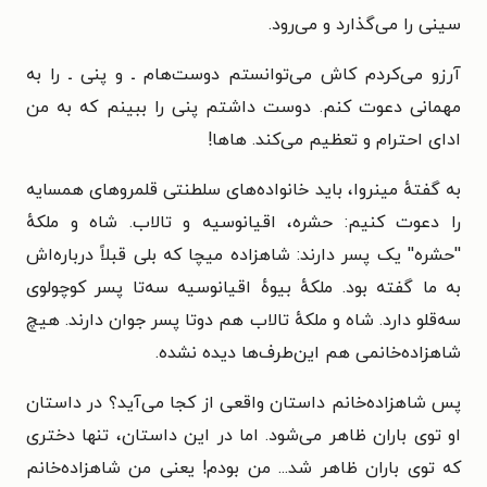
سینی را می‌گذارد و می‌رود.
آرزو می‌کردم کاش می‌توانستم دوست‌هام ـ و پنی ـ را به
مهمانی دعوت کنم. دوست داشتم پنی را ببینم که به من
ادای احترام و تعظیم می‌کند. هاها!
به گفتهٔ مینروا، باید خانواده‌های سلطنتی قلمروهای همسایه
را دعوت کنیم: حشره، اقیانوسیه و تالاب. شاه و ملکهٔ
''حشره'' یک پسر دارند: شاهزاده میچا که بلی قبلاً درباره‌اش
به ما گفته بود. ملکهٔ بیوهٔ اقیانوسیه سه‌تا پسر کوچولوی
سه‌قلو دارد. شاه و ملکهٔ تالاب هم دوتا پسر جوان دارند. هیچ
شاهزاده‌خانمی هم این‌طرف‌ها دیده نشده.
پس شاهزاده‌خانم داستان واقعی از کجا می‌آید؟ در داستان
او توی باران ظاهر می‌شود. اما در این داستان، تنها دختری
که توی باران ظاهر شد... من بودم! یعنی من شاهزاده‌خانم