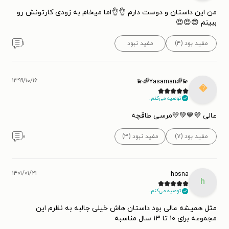
من این داستان و دوست دارم 👌👌اما میخام به زودی کارتونش رو
ببینم 😍😍😍
۱
مفید نبود
مفید بود (۴)
۱۳۹۹/۱۰/۱۶
💫🌈Yasaman🌈💫

توصیه می‌کنم.
عالی 💜💙💚💛مرسی طاقچه
۰
مفید نبود (۳)
مفید بود (۷)
۱۴۰۱/۰۱/۲۱
hosna
h
توصیه می‌کنم.
مثل همیشه عالی بود داستان هاش خیلی جالبه به نظرم این
مجموعه برای ۱۰ تا ۱۳ سال مناسبه