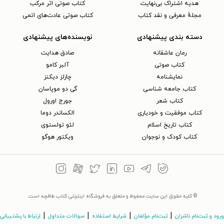
هدیه اشتراک بی‌نهایت
کتاب صوتی اثر مرکب
مجلهٔ معرفی و نقد کتاب
کتاب صوتی عادت‌های اتمی
دسته بندی پیشنهادی
نویسنده‌های پیشنهادی
رمان عاشقانه
صادق هدایت
کتاب‌ صوتی
آلبر کامو
نمایشنامه
چارلز دیکنز
کتاب جامعه شناسی
گی دو موپاسان
کتاب شعر
جورج اورول
کتاب موفقیت و خودیاری
الکساندر دوما
کتاب تاریخ اسلام
لئو تولستوی
کتاب کودک و نوجوان
ویکتور هوگو
© کلیه حقوق این سایت محفوظ و متعلق به فروشگاه اینترنتی کتاب طاقچه است.
|
|
|
|
ورود و ثبت‌نام ناشران
ثبت‌نام مؤلفان
شرایط استفاده
سوالات متداول
ارتباط با پشتیبانی