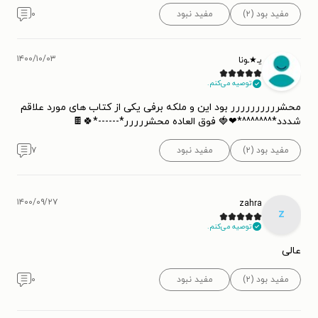
مفید بود (۲)
مفید نبود
۰
۱۴۰۰/۱۰/۰۳
یـ★ـونا
توصیه می‌کنم.
محشرررررررررر بود این و ملکه برفی یکی از کتاب های مورد علاقم
شددد*^^^^^^^*❤🍓 فوق العاده محشررررر*------*🍀🍫
مفید بود (۲)
مفید نبود
۷
۱۴۰۰/۰۹/۲۷
zahra
z
توصیه می‌کنم.
عالی
مفید بود (۲)
مفید نبود
۰