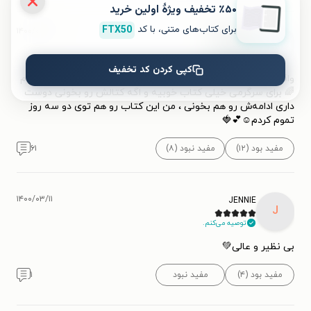
٪۵۰ تخفیف ویژۀ اولین خرید
FTX50
برای کتاب‌های متنی، با کد
۱۴۰۰/۰۳/۱۵
𝘼𝙂𝘿`𝘚𝘶𝘨𝘢

توصیه می‌کنم.
کپی کردن کد تخفیف
واقعی کتاب قشنگ و عالی بود🌸 من نسخه چاپی این کتاب رو دارم
🌈 برای سرگرمی خیلی کتاب خوبیه و اگه کتالش رو بخونی دوست
داری ادامه‌ش رو هم بخونی ، من این کتاب رو هم توی دو سه روز
تموم کردم☺💕🍓
۶۱
مفید نبود (۸)
مفید بود (۱۲)
۱۴۰۰/۰۳/۱۱
JENNIE
J
توصیه می‌کنم.
بی نظیر و عالی💚
۱
مفید نبود
مفید بود (۴)