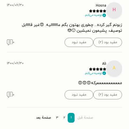
۱۴۰۰/۰۶/۳۰
Hosna
H
توصیه می‌کنم.
زبونم گیر کرده... چطوری بهتون بگم عااااااالیه. 😍غیر قااااابل
توصیف. پشیمون نمیشین 🙂😍
مفید بود (۲)
مفید نبود
۰
۱۴۰۰/۰۶/۳۰
Ali
A
توصیه می‌کنم.
مععععععععععرکه😍😍😍
مفید بود (۲)
مفید نبود
۰
۱
صفحۀ قبل
۲
۳
صفحۀ بعد