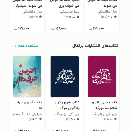
کتاب قصه ها عوض
کتاب قصه ها عوض
کتاب قصه ها عوض
کتا
می شوند؛
می شوند؛ پری
می شوند؛ سیندرلا
می 
سفیدبرفی
سارا ملانسکی
دریایی
سارا ملانسکی
سارا ملانسکی
خفت
سار
۸
)
۶۵
(
۴٫۹
)
۶۷
(
۴٫۸
)
۱۰۷
(
۴٫۷
۱۶۹,۰۰۰
ت
۱۶۹,۰۰۰
ت
۱۶۹,۰۰۰
ت
کتاب‌های انتشارات پرتقال
مشاهده همه
کتاب هری پاتر و
کتاب هری پاتر و
کتاب آخرین حرف
کتا
شاهزاده دورگه
یادگاران مرگ
ها
وان
جی. کی. رولینگ
جی. کی. رولینگ
جیلیان مک آلیستر
خان
جسی
۳
)
۷
(
۲٫۴
)
۴
(
۵٫۰
)
۶
(
۵٫۰