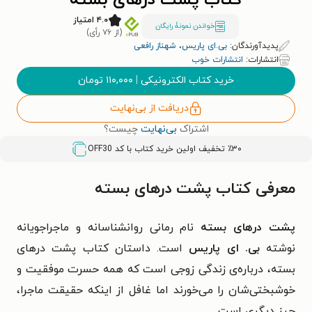
کتاب پشت درهای بسته
۴.۰ امتیاز
خواندن نمونۀ رایگان
(از ۷۶ رأی)
پدیدآورندگان:
بی.ای پاریس
،
شهناز رافعی
انتشارات:
انتشارات خوب
خرید کتاب الکترونیکی
|
۱۱۰,۰۰۰
تومان
دریافت از بی‌نهایت
اشتراک
بی‌نهایت
چیست؟
٪۳۰ تخفیف اولین خرید کتاب با کد
OFF30
معرفی کتاب پشت درهای بسته
پشت درهای بسته
نام رمانی روانشناسانه و ماجراجویانه
نوشته
بی. ای پاریس
است. داستان کتاب پشت درهای
بسته، درباره‌ی زندگی زوجی است که همه حسرت موفقیت و
خوشبختی‌شان را می‌خورند اما غافل از اینکه حقیقت ماجرا،
چیز دیگری است.