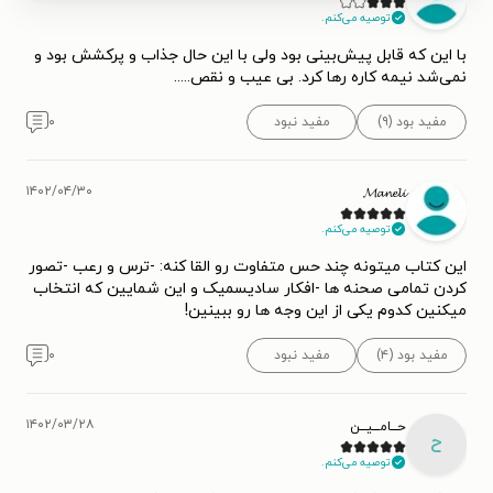
توصیه می‌کنم.
با این که قابل پیش‌بینی بود ولی با این حال جذاب و پرکشش بود و
نمی‌شد نیمه کاره رها کرد. بی عیب و نقص.....
مفید بود (۹)
مفید نبود
۰
۱۴۰۲/۰۴/۳۰
𝓜𝓪𝓷𝓮𝓵𝓲
توصیه می‌کنم.
این کتاب میتونه چند حس متفاوت رو القا کنه: -ترس و رعب -تصور
کردن تمامی صحنه ها -افکار سادیسمیک و این شمایین که انتخاب
میکنین کدوم یکی از این وجه ها رو ببینین!
مفید بود (۴)
مفید نبود
۰
۱۴۰۲/۰۳/۲۸
حـــامـــیـــن
ح
توصیه می‌کنم.