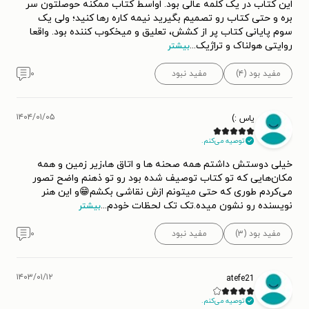
این کتاب در یک کلمه عالی بود. اواسط کتاب ممکنه حوصلتون سر
بره و حتی کتاب رو تصمیم بگیرید نیمه کاره رها کنید؛ ولی یک
سوم پایانی کتاب پر از کشش، تعلیق و میخکوب کننده بود. واقعا
روایتی هولناک و تراژیک
...
بیشتر
مفید بود (۴)
مفید نبود
۰
۱۴۰۴/۰۱/۰۵
یاس :)
توصیه می‌کنم.
خیلی دوستش داشتم همه صحنه ها و اتاق ها،زیر زمین و همه
مکان‌هایی که تو کتاب توصیف شده بود رو تو ذهنم واضح تصور
می‌کردم طوری که حتی میتونم ازش نقاشی بکشم😁و این هنر
نویسنده رو نشون میده.تک تک لحظات خودم
...
بیشتر
مفید بود (۳)
مفید نبود
۰
۱۴۰۳/۰۱/۱۲
atefe21
توصیه می‌کنم.