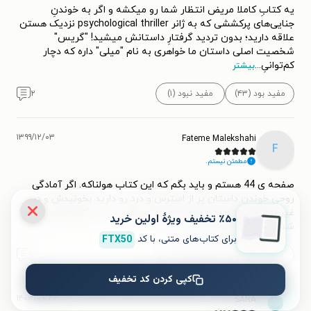
یه کتابِ کاملا مریض انتظار شما رو میکشه و اگر به خوندنِ
جنایی‌های پرکششی که به ژانر psychological thriller نزدیک هستن
علاقه دارید؛ بدون تردید گرفتارِ داستانش میشید! "گریس"
شخصیت اصلی داستان ما خواهری به نام "میلی" داره که دچار
کم‌توانیِ
...
بیشتر
مفید بود (۴۳)
مفید نبود (۱)
۲
۱۳۹۹/۱۲/۰۳
Fateme Malekshahi
F
مطمئن نیستم.
صفحه ی 44 هستم و باید بگم که این کتاب هولناکه. اگر آمادگی
روحی خوندن داستان پر از استرس و درد رو دارید بخونیدش و در
غیر این صورت دنبال رمان لطیف تری بگردید. . . . تکمله: الان تموم
٪۵۰ تخفیف ویژۀ اولین خرید
شد. هم چنان بنظرم
...
بیشتر
برای کتاب‌های متنی، با کد
FTX50
مفید بود (۱۷)
مفید نبود (۲)
۰
کپی کردن کد تخفیف
۱۴۰۳/۰۹/۲۲
SARA