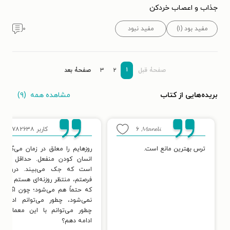
جذاب و اعصاب خردکن
مفید بود (۱)
مفید نبود
۰
۱
صفحۀ قبل
۲
۳
صفحۀ بعد
مشاهده همه
(۹)
بریده‌هایی از کتاب
𝓜𝓪𝓷𝓮𝓵𝓲
۶
کاربر ۳۷۸۲۶۳۸
۴
ترس بهترین مانع است.
روزهایم را معلق در زمان می‌گذران
انسان کودن منفعل. حداقل این 
است که جک می‌بیند. درواقع د
فرصتم، منتظر روزنه‌ای هستم تا باز
که حتماً هم می‌شود؛ چون اگر فک
نمی‌شود، چطور می‌توانم ادامه
چطور می‌توانم با این معمای زند
ادامه دهم؟