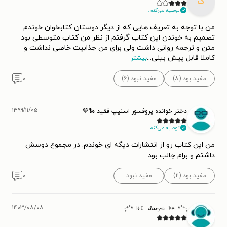
ک
توصیه می‌کنم.
من با توجه به تعریف هایی که از دیگر دوستان کتابخوان خوندم
تصمیم به خوندن این کتاب گرفتم از نظر من کتاب متوسطی بود
متن و ترجمه روانی داشت ولی برای من جذابیت خاصی نداشت و
کاملا قابل پیش بینی
...
بیشتر
مفید بود (۸)
مفید نبود (۶)
۰
۱۳۹۹/۱۱/۰۵
دختر خوانده پروفسور اسنیپ فقید 🐍💚
توصیه می‌کنم.
من این کتاب رو از انتشارات دیگه ای خوندم. در مجموع دوسش
داشتم و برام جالب بود.
مفید بود (۲)
مفید نبود
۰
۱۴۰۳/۰۸/۰۸
‧͙⁺˚*･༓☾ 𝓭𝓪𝓻𝔂𝓪 ☽༓･*˚⁺‧͙