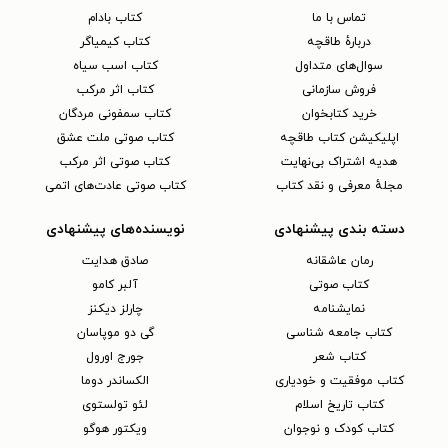
تماس با ما
کتاب بادام
دربارهٔ طاقچه
کتاب کیمیاگر
سوال‌های متداول
کتاب اسب سیاه
فروش سازمانی
کتاب اثر مرکب
خرید کتابخوان
کتاب سمفونی مردگان
اپلیکیشن کتاب طاقچه
کتاب صوتی ملت عشق
هدیه اشتراک بی‌نهایت
کتاب صوتی اثر مرکب
مجلهٔ معرفی و نقد کتاب
کتاب صوتی عادت‌های اتمی
دسته بندی پیشنهادی
نویسنده‌های پیشنهادی
رمان عاشقانه
صادق هدایت
کتاب‌ صوتی
آلبر کامو
نمایشنامه
چارلز دیکنز
کتاب جامعه شناسی
گی دو موپاسان
کتاب شعر
جورج اورول
کتاب موفقیت و خودیاری
الکساندر دوما
کتاب تاریخ اسلام
لئو تولستوی
کتاب کودک و نوجوان
ویکتور هوگو