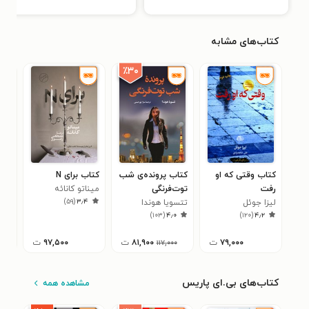
کتاب‌های مشابه
٪۳۰
کتاب وقتی که او
کتاب پرونده‌ی شب
کتاب برای N
کتا
رفت
توت‌فرنگی
میناتو کانائه
پنج
)
۵۹
(
۳٫۴
لیزا جوئل
تتسویا هوندا
ریچ
۳
)
۱۰۳
(
۴٫۰
)
۱۲۰
(
۴٫۲
۷۹,۰۰۰
ت
۸۱,۹۰۰
ت
۹۷,۵۰۰
ت
۰۰۰
۱۱۷,۰۰۰
کتاب‌های بی.ای پاریس
مشاهده همه