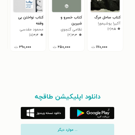
کتاب ساحل مرگ
کتاب خسرو و
کتاب نواختن بی
کتا
آکیرا یوشیمورا
شیرین
وقفه
حرف
)
۲
(
۲٫۵
نظامی گنجوی
محمود مقدسی
تیم
۰
)
۵
(
۳٫۴
)
۴
(
۳٫۳
۱۷۰,۰۰۰
ت
۲۵۰,۰۰۰
ت
۲۹۰,۰۰۰
ت
دانلود اپلیکیشن طاقچه
... موارد دیگر