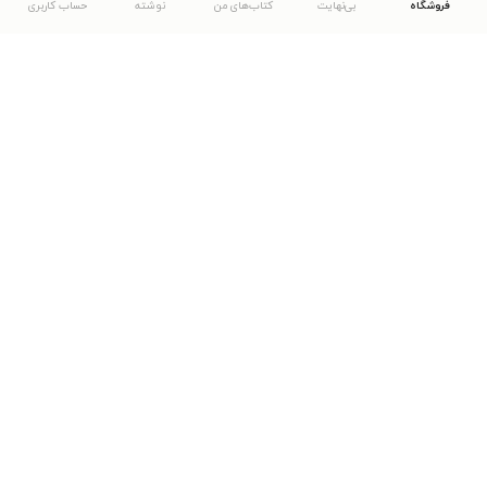
فروشگاه
بی‌نهایت
کتاب‌های من
نوشته
حساب کاربری
دانلود اپلیکیشن طاقچه
... موارد دیگر
مشاهدهٔ دیگر نسخه‌های طاقچه