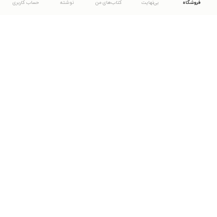
فروشگاه
بی‌نهایت
کتاب‌های من
نوشته
حساب کاربری
دانلود اپلیکیشن طاقچه
... موارد دیگر
مشاهدهٔ دیگر نسخه‌های طاقچه