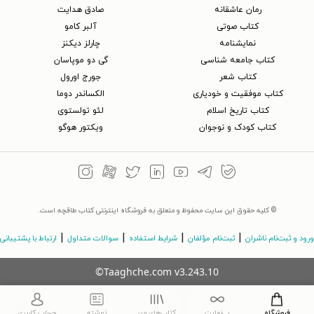
رمان عاشقانه
صادق هدایت
کتاب‌ صوتی
آلبر کامو
نمایشنامه
چارلز دیکنز
کتاب جامعه شناسی
گی دو موپاسان
کتاب شعر
جورج اورول
کتاب موفقیت و خودیاری
الکساندر دوما
کتاب تاریخ اسلام
لئو تولستوی
کتاب کودک و نوجوان
ویکتور هوگو
© کلیه حقوق این سایت محفوظ و متعلق به فروشگاه اینترنتی کتاب طاقچه است.
|
|
|
|
ورود و ثبت‌نام ناشران
ثبت‌نام مؤلفان
شرایط استفاده
سوالات متداول
ارتباط با پشتیبانی
©Taaghche.com
v
3.243.10
فروشگاه
بی‌نهایت
کتاب‌های من
نوشته
حساب کاربری