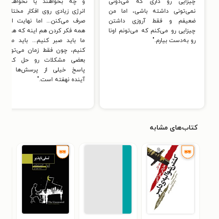
چیزایی رو داری که می‌دونی
و چه بخواهند یا نخواهند،
نیز چنین است. نویسنده‌ای که در ژاپن خیلی‌ها او را غرب‌زده و یا
نمی‌تونی داشته باشی، اما من
انرژی زیادی روی افکار مختلف
حتی آمریکایی می‌خوانند، غافل از این‌که همین مسئله باعث شده
ضعیفم و فقط آروزی داشتن
صرف می‌کنن... اما نهایت این
چیزایی رو می‌کنم که می‌تونم اونا
همه فکر کردن هم اینه که همهٔ
است تا آثارش در اروپا و آمریکا با استقبال بسیار زیادی مواجه
رو به‌دست بیارم."
ما باید صبر کنیم... باید صبر
شوند. کتاب‌های موراکامی تا امروز به بیش از ۵۰ زبان زنده‌ی دنیا
کنیم، چون فقط زمان می‌تونه
برگردانده شده‌اند و همه‌روزه افراد بیشتری به گروه مخاطبان و
بعضی مشکلات رو حل کنه.
پاسخ خیلی از پرسش‌ها در
علاقه‌مندان آثار او افزوده می‌شود.
آینده نهفته است."
کتاب‌های مشابه