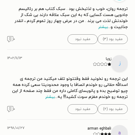
کتابی با عنوان « از دو که حرف می‌زنم از چه حرف می‌زنم» از این
ترجمه روان، خوب و لذتبخش بود . سبک کتاب هم بر رئالیسم
نویسنده منتشر شد که شرحی بر خاطراتش در این زمینه است.
جادویی هست کسایی که به این سبک علاقه دارند بی شک از
خوندنش لذت می برند . من در عرض چهار روز تموم کردم ، انقدر
جذابیت و
...
بیشتر
هاروکی موراکامی در سال ۱۹۸۹ میلادی برای اولین‌بار به آمریکا
دعوت شد تا در مراسم انتشار «تعقیب گوسفند وحشی» به
مفید بود (۳)
مفید نبود
۰
انگلیسی شرکت کند. او چندین بار در مقابل این دعوت مقاومت
کرد اما سرانجام در ۲۱ اکتبر به همراه همسرش به فرودگاه
۱۴۰۲/۱۱/۱۳
زویا
ز
نیویورک رسید. آن‌ها در طول اقامتشان در نیویورک در مراسم‌
مختلفی حضور پیدا کردند که طی آن‌ها تصمیم‌هایی برای ترجمه‌ی
این ترجمه رو نخونید فقط وقتتونو تلف میکنید من ترجمه ی
سایر آثار این نویسند به انگلیسی گرفته شد. موراکامی در طی
اسدالله حقانی رو خوندم انصافا با وجود محدودیتا سعی کرده همه
سال‌های بعد اروپا را گشت و در آمریکا اقامت داشت. او برای مدتی
چیو توضیح بده و پانویسای کاملی داره من فقط چند صفحه از این
ترجمه رو خوندم مغزم سوت کشید!!! یه
...
بیشتر
در دانشگاه پرینستون نویسندگی خلاق تدریس می‌کرد و کم‌کم به
شهرت زیادی در جهان غرب هم دست پیدا کرد. موراکامی در سال
مفید بود (۲)
مفید نبود
۰
۲۰۰۱ میلادی به ژاپن بازگشت اما این بار دیگر همه‌ی در دنیا او را
می‌شناختند.
۱۳۹۸/۰۱/۲۷
arman eghbali
a