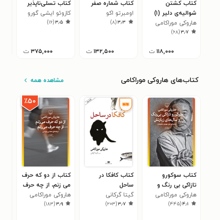
کتاب کشتن
کتاب شماره صفر
کتاب تسلی‌ناپذیر
کتا
شوالیه‌ی دلیر (۱)
اومبرتو اکو
کازوئو ایشی گورو
مارگ
۲
)
۱۶
(
۳٫۵
)
۸
(
۳٫۳
هاروکی موراکامی
)
۶۸
(
۳٫۷
۱۱۸,۰۰۰
ت
۱۳۲,۵۰۰
ت
۳۷۵,۰۰۰
ت
کتاب‌های هاروکی موراکامی
مشاهده همه
٪۵۰
کتاب سوکورو
کتاب کافکا در
کتاب از دو که حرف
کتا
تازاکی بی رنگ و
ساحل
می زنم، از چه حرف
در 
هاروکی موراکامی
سال های زیارتش
گیتا گرکانی
می زنم
هاروکی موراکامی
هار
۷
)
۱۸۳
(
۳٫۹
)
۲۰۳
(
۳٫۷
)
۴۴۵
(
۴٫۱