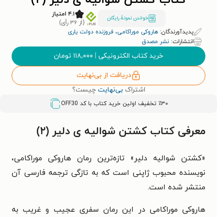
کتاب کشتن شوالیه ی دلیر (۲)
۴.۱ امتیاز
خواندن نمونۀ رایگان
(از ۳۶ رأی)
پدیدآورندگان:
هاروکی موراکامی
،
فروزنده دولت یاری
انتشارات:
نشر مصدق
خرید کتاب الکترونیکی
|
۱۱۸,۰۰۰
تومان
دریافت از بی‌نهایت
اشتراک
بی‌نهایت
چیست؟
٪۳۰ تخفیف اولین خرید کتاب با کد
OFF30
معرفی کتاب کشتن شوالیه ی دلیر (۲)
«کشتن شوالیه دلیر» تازه‌ترین رمان هاروکی موراکامی،
نویسنده محبوب ژاپنی است که به تازگی ترجمه فارسی آن
منتشر شده است.
هاروکی موراکامی در این رمان سفری عجیب و غریب به