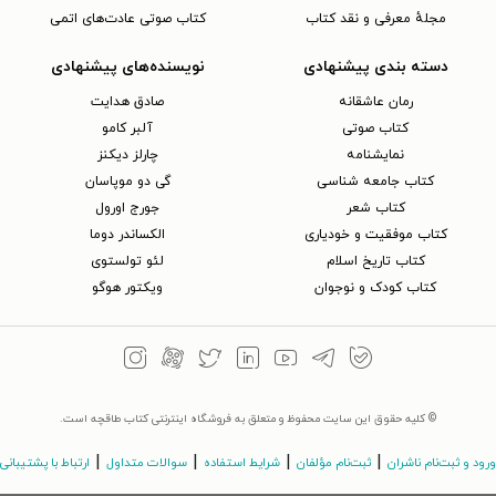
مجلهٔ معرفی و نقد کتاب
کتاب صوتی عادت‌های اتمی
دسته بندی پیشنهادی
نویسنده‌های پیشنهادی
رمان عاشقانه
صادق هدایت
کتاب‌ صوتی
آلبر کامو
نمایشنامه
چارلز دیکنز
کتاب جامعه شناسی
گی دو موپاسان
کتاب شعر
جورج اورول
کتاب موفقیت و خودیاری
الکساندر دوما
کتاب تاریخ اسلام
لئو تولستوی
کتاب کودک و نوجوان
ویکتور هوگو
© کلیه حقوق این سایت محفوظ و متعلق به فروشگاه اینترنتی کتاب طاقچه است.
|
|
|
|
ورود و ثبت‌نام ناشران
ثبت‌نام مؤلفان
شرایط استفاده
سوالات متداول
ارتباط با پشتیبانی