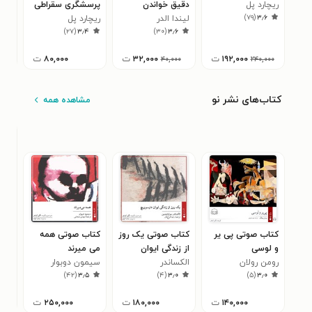
ریچارد پل
دقیق خواندن
پرسشگری سقراطی
پرکا
)
۷۹
(
۳٫۶
لیندا الدر
ریچارد پل
ریچا
۱
)
۲۷
(
۳٫۴
)
۳۰
(
۳٫۶
۱۹۲,۰۰۰
ت
۳۲,۰۰۰
ت
۸۰,۰۰۰
ت
۰۰
۴۰,۰۰۰
۲۴۰,۰۰۰
کتاب‌های نشر نو
مشاهده همه
کتاب صوتی پی‌ یر
کتاب صوتی یک روز
کتاب صوتی همه
کتا
و لوسی
از زندگی ایوان
می‌ میرند
در 
رومن رولان
الکساندر
دنیسوویچ
سیمون دوبوار
ایرج
۹
)
۴۲
(
۳٫۵
)
۴
(
۳٫۰
)
۵
(
۳٫۰
سولژنیتسین
۱۴۰,۰۰۰
ت
۱۸۰,۰۰۰
ت
۲۵۰,۰۰۰
ت