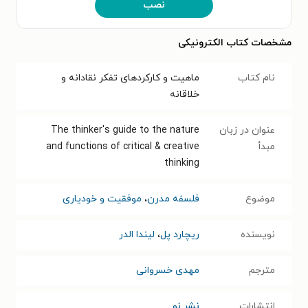
نصب
مشخصات کتاب الکترونیکی
نام کتاب
ماهیت و کارکردهای تفکر نقادانه و
خلاقانه
عنوان در زبان
The thinker's guide to the nature
مبدأ
and functions of critical & creative
thinking
موضوع
فلسفه مدرن
،
موفقیت و خودیاری
نویسنده
ریچارد پل
،
لیندا الدر
مترجم
مهدی خسروانی
انتشارات
نشر نو