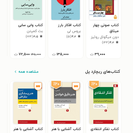
کتاب صوتی چهار
کتاب افکار بارز
کتاب وابی سابی
کتا
میثاق
بروس لی
بث کمپتن
مرد
)
۲۲۴
(
۳٫۵
)
۵۱
(
۴٫۲
دون میگوئل روئیز
افس
۵
)
۱۴۴
(
۴٫۲
۳۹,۰۰۰
ت
۱۳۵,۰۰۰
ت
۷۲,۵۰۰
ت
۱۴۵,۰۰۰
کتاب‌های ریچارد پل
مشاهده همه
٪۲۰
٪۲۰
کتاب تفکر انتقادی
کتاب آشنایی با هنر
کتاب آشنایی با هنر
کتا