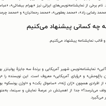
د. نام برخی از نمایشنامه‌نویس‌های ایرانی نیز «بهرام بیضائی»، «ع
محمد رضایی راد»، «محمد یعقوبی»، «محمد رحمانیان» و «محمد چرمش
به چه کسانی پیشنهاد می‌کنیم
و قالب نمایشنامه پیشنهاد می‌کنیم.
آلبی» نمایشنامه‌نویس شهیر آمریکایی و برندهٔ سه جایزهٔ پولیتزر 
اغ‌وحش» و «رؤیای آمریکایی» معروف است. این نویسنده را «وجدا
ته از افرادی همچون «ژان ژنه»، «ساموئل بکت» و «اوژن یونسکو» بود.
ولف می‌ترسد؟» جدا از اهمیتش در عرصهٔ نمایش و سینما، به‌ع
 می‌گیرد.