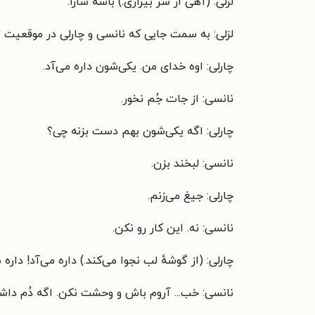
لزلی: (آهی از سر بیزاری.) باشه سارا.
لزلی: به سمت جایی که نانسی و چارلی در موقعیت تس
چارلی: اوه خدای من. یکی‌شون داره می‌آد.
نانسی: از جات جُم نخور.
چارلی: اگه یکی‌شون بهم دست بزنه چی؟
نانسی: لبخند بزن.
چارلی: جیغ می‌زنم.
نانسی: نه. این کار رو نکن.
چارلی: (از گوشهٔ لب نجوا می‌کند.) داره می‌آد! داره م
نانسی: خب... آروم باش و وحشت نکن. اگه دُم داشت