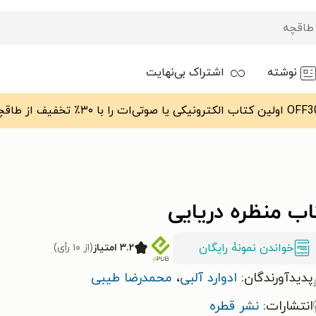
نوشته
اشتراک بی‌نهایت
اب منظره دریایی
خواندن نمونۀ رایگان
۳.۲ امتیاز
(از ۱۰ رأی)
پدیدآورندگان:
ادوارد آلبی
،
محمدرضا طیبی
انتشارات:
نشر قطره