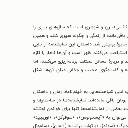
و «نانسی»، زن و شوهری است که سال‌های پیری را
 باقی‌مانده از زندگی را چگونه سپری کنند و همین
ارهٔ مرگ است، در سال ۱۹۷۵ میلادی برندهٔ جایزهٔ پولیتزر شد. داستان این نمایشنامه از جایی
ستراحت می‌کنند. ظهر است و آن‌ها ناهار را تازه
و دربارهٔ مسائل مختلف برنامه‌ریزی می‌کنند، اما
شده و گفت‌وگوی عجیب و جذابی میان آن‌ها شکل
 ادبی شباهت‌هایی به فیلم‌نامه، رمان و داستان
ن باقی مانده‌اند. نمایشنامه‌ها در ساختارها و
ت. بعضی از نمایشنامه‌ها تنها برای خواندن نوشته
مایشنامه‌نویس‌های غیرایرانی می‌توان به «آیسخولوس»، «سوفوکل»، «اوریپید»
دبرگ» (سوئد)، «برتولت برشت» (آلمان)، «ساموئل