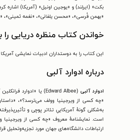
بکت» (ایرلند) و «یوجین اونیل» (آمریکا) اشاره کر
«بهمن فُرسی»، «محسن یلفانی»، «نغمه ثمینی»، «
خواندن کتاب منظره دریایی را 
این کتاب را به دوستداران ادبیات نمایشی آمریکا 
درباره ادوارد آلبی
ادوارد آلبی
(
Edward Albee
) یا «
ادوارد فرانکلین 
«چه کسی از ویرجینیا وولف می‌ترسد؟»، «داستان ب
به‌شکلی گونهٔ آمریکاییِ تئاتر پوچی و تأثیرپذیرف
است. نمایشنامهٔ معروف «چه کسی از ویرجینیا و
ارتباطات دانشگاه‌های جهان مورد تجزیه‌وتحلیل قرار