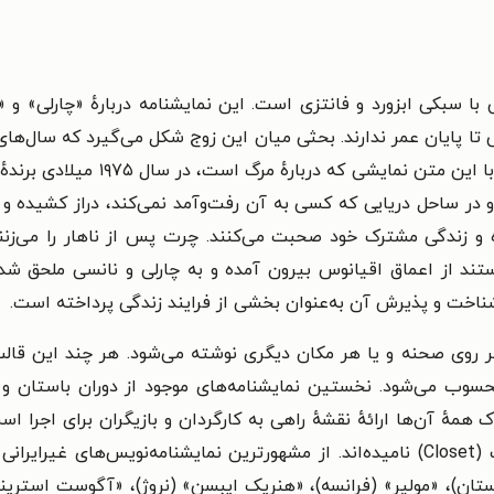
ی
با سبکی ابزورد و فانتزی است.
این نمایشنامه دربارهٔ «چارلی» 
ی تا پایان عمر ندارند. بحثی میان این زوج شکل می‌گیرد که سال‌های
با این متن نمایشی که درب
 در ساحل دریایی که کسی به آن رفت‌وآمد نمی‌کند، دراز کشیده و ا
ده و زندگی مشترک خود صحبت می‌کنند. چرت پس از ناهار را می‌زنند 
ستند از اعماق اقیانوس بیرون آمده و به چارلی و نانسی ملحق 
 شناخت و پذیرش آن به‌عنوان بخشی از فرایند زندگی پرداخته است.
ر روی صحنه و یا هر مکان دیگری نوشته می‌شود. هر چند این قالب
سوب می‌شود. نخستین نمایشنامه‌های موجود از دوران باستان و یونا
مهٔ آن‌ها ارائهٔ نقشهٔ راهی به کارگردان و بازیگران برای اجرا اس
می‌شوند؛ این دسته از متن‌های نمایشی را کلوزِت (Closet) نامیده‌اند. از مشهورترین ن
لستان)، «مولیر» (فرانسه)، «هنریک ایبسن» (نروژ)، «آگوست استرین