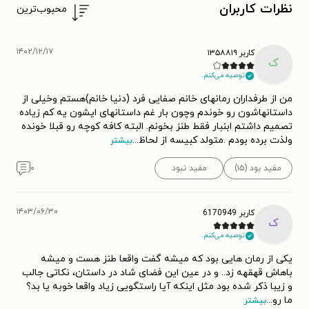
نظرات کاربران
محبوب‌ترین
۱۴۰۲/۱۲/۱۷
کاربر ۱۳۵۸۸۱۹
ک
توصیه می‌کنم.
من از طرفداران رمانهای خانم صفایی فرد (دنیا خانم)هستم وخیلی از
داستانهاشون رو خوندم وچون بار غم داستانهای ایشون یه کم زیاده
تصمیم داشتم ابنبار فقط طنز بخونم. البته کافه کوچه رو قبلا خونده
ولذت برده بودم .متولد کبیسه از لحاظ
...
بیشتر
مفید بود (۱۵)
مفید نبود
۰
۱۴۰۳/۰۶/۳۰
کاربر 6170949
ک
توصیه می‌کنم.
یکی از رمان هایی بود که میشه گفت واقعا طنز هست و میشه
باهاش قهقهه زد.. و در عین این فضای شاد در داستان، نکاتی جالب
و زیبا ذکر شده بود مثل اینکه آیا راستگویی زیاد واقعا خوبه یا بد؟
ما رو
...
بیشتر