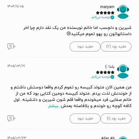
۱۴۰۴/۱۱/۰۵
maryam
توصیه می‌کنم.
شیرین و دلچسب اما خانم نویسنده من یک نقد دارم چرا اخر
داستانهاتون رو یهو تموم میکنید😢
مفید بود (۲)
مفید نبود
۰
۱۴۰۵/۰۳/۲۱
یلدا :)
توصیه می‌کنم.
من همین الان متولد کبیسه رو تموم کردم واقعا دوستش داشتم و
از خوندنش لذت بردم...متولد کبیسه دومین کتابی بود که من از
خانم صفایی فرد میخوندم واقعا قلم شون شیرین و دلنشینه...اول
کافه کوچه رو خوندم و بلافاصله بعدش
...
بیشتر
مفید بود (۱)
مفید نبود
۰
۱۴۰۵/۰۲/۲۳
Ailar Ab