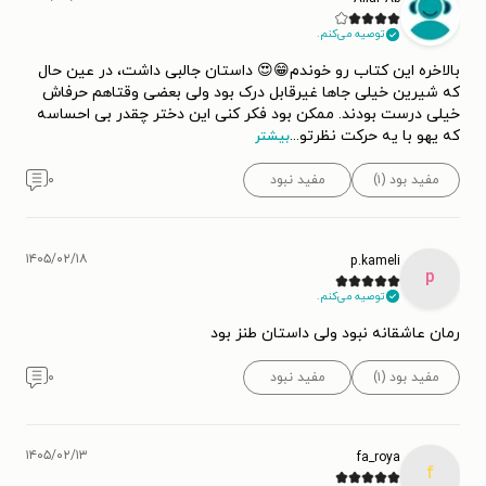
توصیه می‌کنم.
بالاخره این کتاب رو خوندم😁😍 داستان جالبی داشت، در عین حال
که شیرین خیلی جاها غیرقابل درک بود ولی بعضی وقتاهم حرفاش
خیلی درست بودند. ممکن بود فکر کنی این دختر چقدر بی احساسه
که یهو با یه حرکت نظرتو
...
بیشتر
مفید بود (۱)
مفید نبود
۰
۱۴۰۵/۰۲/۱۸
p.kameli
p
توصیه می‌کنم.
رمان عاشقانه نبود ولی داستان طنز بود
مفید بود (۱)
مفید نبود
۰
۱۴۰۵/۰۲/۱۳
fa_roya
f