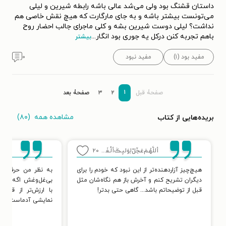
داستان قشنگ بود ولی می‌شد عالی باشه رابطه شیرین و لیلی
می‌تونست بیشتر باشه و به جای مارگارت که هیچ نقش خاصی هم
نداشت؟ لیلی دوست شیرین بشه و کلی ماجرای جالب احضار روح
باهم تجربه کنن درکل یه جوری بود انگار
...
بیشتر
مفید بود (۱)
مفید نبود
۰
۱
صفحۀ قبل
۲
۳
صفحۀ بعد
مشاهده همه
(۸۰)
بریده‌هایی از کتاب
أللَّھُـمَ‌عَجِّلْ‌لِوَلیِڪَ‌ألْـفَـرَج♡
۲۰
n re
هیچ‌چیز آزاردهنده‌تر از این نبود که خودم را برای
به نظر من حرف از 
دیگران تشریح کنم و آخرش باز هم نگاه‌شان مثل
بی‌غل‌وغش اگه فحش
قبل از توضیحاتم باشد... گاهی حتی بدتر!
با ارزش‌تر از قربون
نمایشی آدماست.