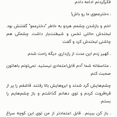
فکرکردنم ادامه دادم.
ـ دخترعموی ما رو باش!
اخم و بازشدن چشمم هردو به خاطر "دخترعمو" گفتنش بود.
لبخندش حالتی تخس و شیطنت‌بار داشت. چشمکی هم
چاشنی لبخندش کرد و گفت:
ـ کهیر زدم این مدت از رازداری. دیگه راحت شدم.
ـ متاسفانه شما آدم قابل‌اعتمادی نیستید. نمی‌تونم باهاتون
صحبت کنم.
چشم‌هایش گرد شدند و ابروهایش بالا رفتند. قاشقم را پر از
قره‌قروت کردم و توی دهانم گذاشتم و باز چشم‌هایم را
بستم.
ـ باز کن ببینم... قابل اعتمادتر از من توی این کوچه سراغ