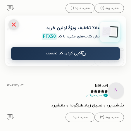
مفید بود (۹)
مفید نبود (۱)
۰
٪۵۰ تخفیف ویژۀ اولین خرید
۱۴۰۳/۰۳/۰۲
SARA
برای کتاب‌های متنی، با کد
FTX50
توصیه می‌کنم.
کتاب دلنشینی بود اما به پای کافه‌کوچه نمیرسید.
کپی کردن کد تخفیف
مفید بود (۸)
مفید نبود
۰
۱۴۰۲/۱۲/۰۳
NilGooN
N
توصیه می‌کنم.
نثرشیرین و تعلیق زیاد.طنزگونه و دلنشین.
مفید بود (۶)
مفید نبود
۰