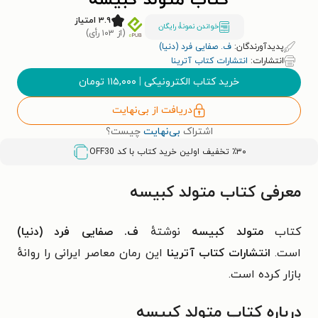
کتاب متولد کبیسه
۳.۹ امتیاز
خواندن نمونۀ رایگان
(از ۱۰۳ رأی)
پدیدآورندگان:
ف. صفایی فرد (دنیا)
انتشارات:
انتشارات کتاب آترینا
خرید کتاب الکترونیکی
|
۱۱۵,۰۰۰
تومان
دریافت از بی‌نهایت
اشتراک
بی‌نهایت
چیست؟
٪۳۰ تخفیف اولین خرید کتاب با کد
OFF30
معرفی کتاب متولد کبیسه
کتاب
متولد کبیسه
نوشتهٔ
ف. صفایی فرد (دنیا)
است.
انتشارات کتاب آترینا
این رمان معاصر ایرانی را روانهٔ
بازار کرده است.
درباره کتاب متولد کبیسه