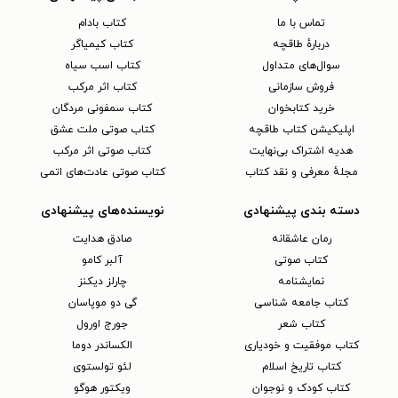
تماس با ما
کتاب بادام
دربارهٔ طاقچه
کتاب کیمیاگر
سوال‌های متداول
کتاب اسب سیاه
فروش سازمانی
کتاب اثر مرکب
خرید کتابخوان
کتاب سمفونی مردگان
اپلیکیشن کتاب طاقچه
کتاب صوتی ملت عشق
هدیه اشتراک بی‌نهایت
کتاب صوتی اثر مرکب
مجلهٔ معرفی و نقد کتاب
کتاب صوتی عادت‌های اتمی
دسته بندی پیشنهادی
نویسنده‌های پیشنهادی
رمان عاشقانه
صادق هدایت
کتاب‌ صوتی
آلبر کامو
نمایشنامه
چارلز دیکنز
کتاب جامعه شناسی
گی دو موپاسان
کتاب شعر
جورج اورول
کتاب موفقیت و خودیاری
الکساندر دوما
کتاب تاریخ اسلام
لئو تولستوی
کتاب کودک و نوجوان
ویکتور هوگو