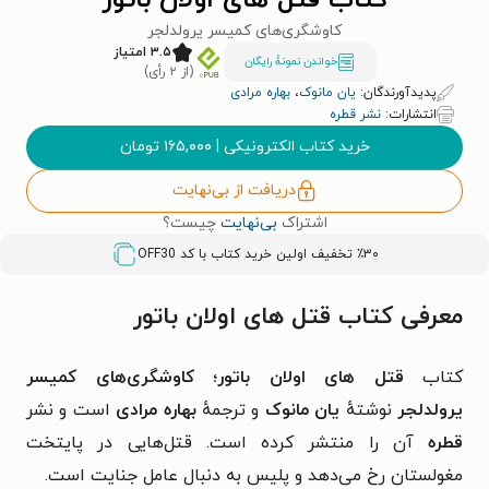
کتاب قتل های اولان باتور
کاوشگری‌های کمیسر یرولدلجر
۳.۵ امتیاز
خواندن نمونۀ رایگان
(از ۲ رأی)
پدیدآورندگان:
یان مانوک
،
بهاره مرادی
انتشارات:
نشر قطره
خرید کتاب الکترونیکی
|
۱۶۵,۰۰۰
تومان
دریافت از بی‌نهایت
اشتراک
بی‌نهایت
چیست؟
٪۳۰ تخفیف اولین خرید کتاب با کد
OFF30
معرفی کتاب قتل های اولان باتور
کتاب
قتل های اولان باتور؛
کاوشگری‌های کمیسر
یرولدلجر
نوشتهٔ
یان مانوک
و ترجمهٔ
بهاره مرادی
است و نشر
قطره
آن را منتشر کرده است.
قتل‌هایی در پایتخت
مغولستان رخ می‌دهد و پلیس به دنبال عامل جنایت است.