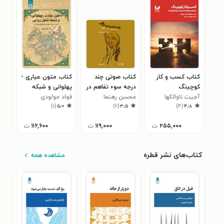
کتاب کسب و کار
کتاب صوتی چند
کتاب متون عیاری -
کتا
کوچینگ
درجه سوء تفاهم در
پهلوانی و شبکه
تیز
آجیت ناوالکها
مقیاس اتللو
محسن رهنما
تخیل روایی
فواد مولودی
مهد
۰
)
۱
(
۵٫۰
)
۲
(
۳٫۵
)
۴
(
۴٫۸
۲۵۵,۰۰۰
ت
۱۱۹,۰۰۰
ت
۱۱۶,۶۰۰
ت
کتاب‌های نشر قطره
مشاهده همه