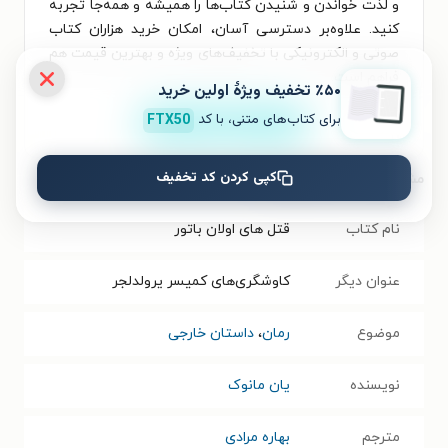
و لذت خواندن و شنیدن کتاب‌ها را همیشه و همه‌جا تجربه
کنید. علاوه‌بر دسترسی آسان، امکان خرید هزاران کتاب
صوتی و الکترونیکی با تخفیف‌های ویژه و بهترین قیمت هم
فراهم است.
٪۵۰ تخفیف ویژۀ اولین خرید
برای کتاب‌های متنی، با کد
FTX50
نصب
کپی کردن کد تخفیف
مشخصات کتاب الکترونیکی
نام کتاب
قتل های اولان باتور
عنوان دیگر
کاوشگری‌های کمیسر یرولدلجر
موضوع
رمان
،
داستان خارجی
نویسنده
یان مانوک
مترجم
بهاره مرادی