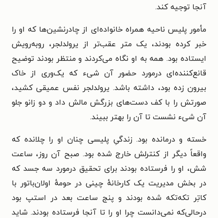
آنجا توجیه کند.
مأمور پلیس ناحیه همراه خانواده‌ای از چادرنشین‌ها که او را
خبر کرده بودند، یک متر عقب‌تر از یرولدلجر، روبه‌رویش
ایستاده بود. همه به او نگاه می‌کردند و منتظر بودند توضیح
قانع‌کننده‌ای درمورد حضور آن شیء که یک‌وری از خاک
بیرون زده بود، داشته باشد. یرولدلجر نفس عمیقی کشید،
صورتش را با کف دست‌های بزرگش مالش داد و دو زانو جلو
آن شیء نشست تا آن را بهتر ببیند.
خسته و درمانده بود. زندگیِ پلیسی چنان او را چلانده که
واقعاً دیگر از کنترلش خارج شده بود. صبح آن روز، ساعت
شش، او را فرستاده بودند برای تحقیق درمورد سه جسد که
در بخش مدیریت یک کارخانهٔ چینی در حومهٔ اولان‌باتور با
کاتِر تکه‌تکه شده بودند و پنج ساعت بعد در استپ بود
درحالی‌که نمی‌دانست چرا او را تا آنجا فرستاده بودند. شاید