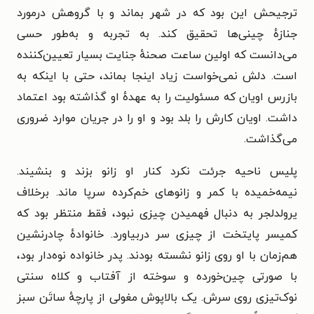
ترجیحش این بود که در شهر بماند و با گروهش درمورد
جنازهٔ چینی‌ها تحقیق کند. به تجربه و به‌طور حسی
می‌دانست که اولین ساعت صحنهٔ جنایت بسیار تعیین‌کننده
است. دلش نمی‌خواست زیاد اینجا بماند، حتی با اینکه به
بازرس اویان که مسئولیت را به عهدهٔ او گذاشته بود اعتماد
داشت. اویان کارش را بلد بود و او را در جریان موارد ضروری
می‌گذاشت.
پلیس ناحیه جرئت نکرد کنار او زانو بزند و بنشیند.
نیمه‌خمیده با کمر و زانوهای خم‌کرده سرپا ماند. برخلاف
یرولدلجر به دنبال فهمیدن چیزی نبود، فقط منتظر بود که
کمیسر پایتخت از چیزی سر دربیاورد. خانوادهٔ چادرنشین
هم‌زمان با او روی زانو نشسته بودند. پدر خانواده نوه‌دار بود،
با صورتی چین‌خورده و سوخته از آفتاب و کلاه سنتی
نوک‌تیزی روی سرش. یک بالاپوش مغولی از پارچهٔ ساتَن سبز