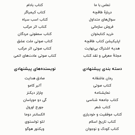
تماس با ما
کتاب بادام
دربارهٔ طاقچه
کتاب کیمیاگر
سوال‌های متداول
کتاب اسب سیاه
فروش سازمانی
کتاب اثر مرکب
خرید کتابخوان
کتاب سمفونی مردگان
اپلیکیشن کتاب طاقچه
کتاب صوتی ملت عشق
هدیه اشتراک بی‌نهایت
کتاب صوتی اثر مرکب
مجلهٔ معرفی و نقد کتاب
کتاب صوتی عادت‌های اتمی
دسته بندی پیشنهادی
نویسنده‌های پیشنهادی
رمان عاشقانه
صادق هدایت
کتاب‌ صوتی
آلبر کامو
نمایشنامه
چارلز دیکنز
کتاب جامعه شناسی
گی دو موپاسان
کتاب شعر
جورج اورول
کتاب موفقیت و خودیاری
الکساندر دوما
کتاب تاریخ اسلام
لئو تولستوی
کتاب کودک و نوجوان
ویکتور هوگو