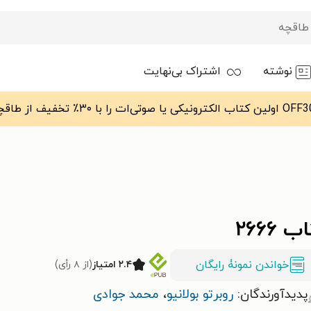
نوشته
اشتراک بی‌نهایت
 ۲۶۶۶
خواندن نمونۀ رایگان
۲.۴ امتیاز
(از ۸ رأی)
پدیدآورندگان:
روبرتو بولانیو
،
محمد جوادی