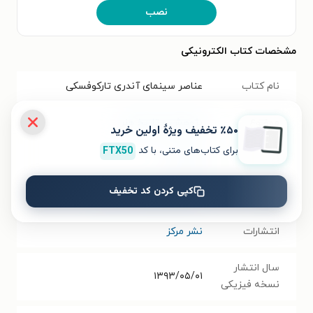
نصب
مشخصات کتاب الکترونیکی
نام کتاب
عناصر سینمای آندری تارکوفسکی
موضوع
پژوهش و تاریخ هنر
٪۵۰ تخفیف ویژۀ اولین خرید
برای کتاب‌های متنی، با کد
FTX50
نویسنده
رابرت برد
کپی کردن کد تخفیف
مترجم
مهران صفوی
،
میلاد میناکار
انتشارات
نشر مرکز
سال انتشار
۱۳۹۳/۰۵/۰۱
نسخه فیزیکی