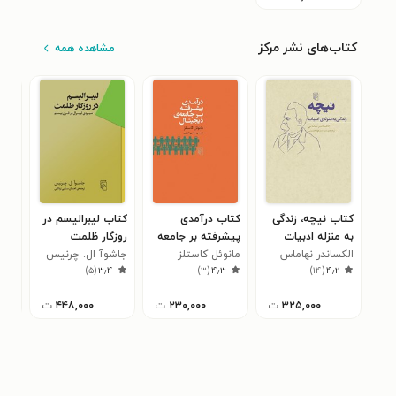
کتاب‌های نشر مرکز
مشاهده همه
کتاب نیچه، زندگی
کتاب درآمدی
کتاب لیبرالیسم در
کتا
به منزله ادبیات
پیشرفته بر جامعه
روزگار ظلمت
بهش
الکساندر نهاماس
دیجیتال
مانوئل کاستلز
جاشوآ ال. چرنیس
نجو
۴
)
۵
(
۳٫۴
)
۳
(
۴٫۳
)
۱۴
(
۴٫۲
۳۲۵,۰۰۰
ت
۲۳۰,۰۰۰
ت
۴۴۸,۰۰۰
ت