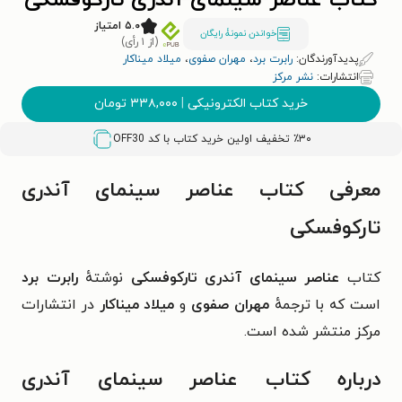
کتاب عناصر سینمای آندری تارکوفسکی
۵.۰ امتیاز
خواندن نمونۀ رایگان
(از ۱ رأی)
پدیدآورندگان:
رابرت برد
،
مهران صفوی
،
میلاد میناکار
انتشارات:
نشر مرکز
خرید کتاب الکترونیکی
|
۳۳۸,۰۰۰
تومان
٪۳۰ تخفیف اولین خرید کتاب با کد
OFF30
معرفی کتاب عناصر سینمای آندری
تارکوفسکی
کتاب
عناصر سینمای آندری تارکوفسکی
نوشتهٔ
رابرت برد
است که با ترجمهٔ
مهران صفوی
و
میلاد میناکار
در انتشارات
مرکز منتشر شده است.
درباره کتاب
عناصر سینمای آندری