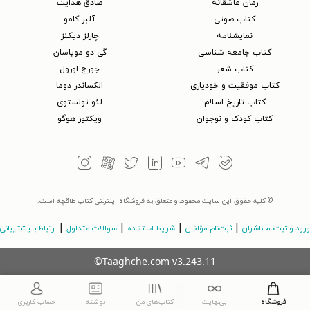
رمان عاشقانه
صادق هدایت
کتاب‌ صوتی
آلبر کامو
نمایشنامه
چارلز دیکنز
کتاب جامعه شناسی
گی دو موپاسان
کتاب شعر
جورج اورول
کتاب موفقیت و خودیاری
الکساندر دوما
کتاب تاریخ اسلام
لئو تولستوی
کتاب کودک و نوجوان
ویکتور هوگو
© کلیه حقوق این سایت محفوظ و متعلق به فروشگاه اینترنتی کتاب طاقچه است.
|
|
|
|
ورود و ثبت‌نام ناشران
ثبت‌نام مؤلفان
شرایط استفاده
سوالات متداول
ارتباط با پشتیبانی
©Taaghche.com
v
3.243.11
فروشگاه
بی‌نهایت
کتاب‌های من
نوشته
حساب کاربری