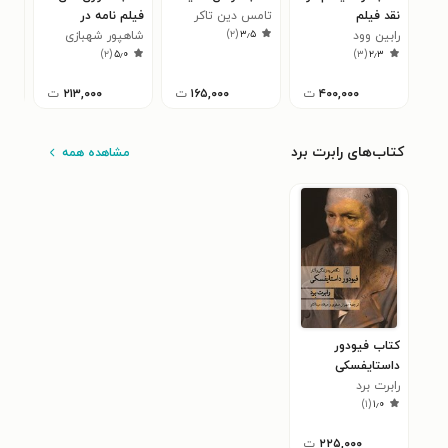
نقد فیلم
تامس دین تاکر
فیلم نامه در
تیم
۲
)
۲
(
۳٫۵
رابین وود
شاهپور شهبازی
سینمای داستانی ۱
)
۲
(
۵٫۰
)
۳
(
۲٫۳
۴۰۰,۰۰۰
ت
۱۶۵,۰۰۰
ت
۲۱۳,۰۰۰
ت
کتاب‌های رابرت برد
مشاهده همه
کتاب فیودور
داستایفسکی
رابرت برد
)
۱
(
۱٫۰
۲۲۵,۰۰۰
ت