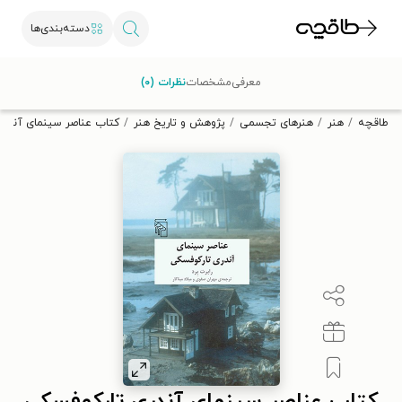
دسته‌بندی‌ها
با کد تخفیف OFF30 اولین کتاب الکترونیکی یا صوتی‌ات را با ۳۰٪
معرفی
مشخصات
نظرات (۰)
تخفیف از طاقچه دریافت کن.
طاقچه
هنر
هنرهای تجسمی
پژوهش و تاریخ هنر
کتاب عناصر سینمای آندری