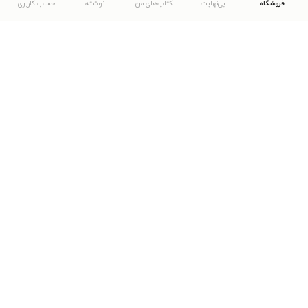
فروشگاه
بی‌نهایت
کتاب‌های من
نوشته
حساب کاربری
دانلود اپلیکیشن طاقچه
... موارد دیگر
مشاهدهٔ دیگر نسخه‌های طاقچه