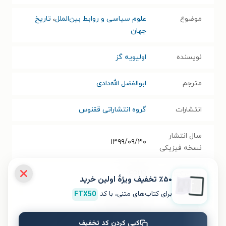
موضوع
علوم سیاسی و روابط بین‌الملل
،
تاریخ
جهان
نویسنده
اولیویه گز
مترجم
ابوالفضل الله‌دادی
انتشارات
گروه انتشاراتی ققنوس
سال انتشار
۱۳۹۹/۰۹/۳۰
نسخه فیزیکی
فرمت کتاب
EPUB
٪۵۰ تخفیف ویژۀ اولین خرید
برای کتاب‌های متنی، با کد
FTX50
حجم فایل
۵۲.۵۷
مگابایت
کتاب
کپی کردن کد تخفیف