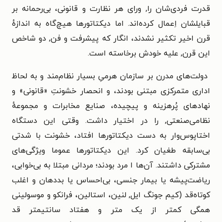
قدرت فردی‌شان را, ورای هر نظارت و قانونی، بی‌رحمانه بر
قبایلشان اِعمال کرده‌اند. اما دیکتاتورها هیچ‌گاه به اندازهٔ
قرن اخیر تکثیر نشدند، انگار که پیشرفت و فن, دو شاخص
این قرن, علیه خودش برخاسته است.
دولت‌های مدرن بر سازمان هرمیِ بسیار نظام‌مند و به لحاظ
اداری متمرکزی مبتنی بودند، و انحصار خشونتِ «قانونی» و
نهادهای پُرهزینه و پیچیده، صنایع مخابرات و مجموعهٔ
نظامی‌صنعتی, را در اختیار داشت. وقتی این دستگاه
اختاپوس‌وار به دست دیکتاتورها افتاد، خشونت با شدتی
بی‌سابقه طغیان کرد. این دیکتاتورها عموما ویژگی‌های
مشترکی داشتند. آن‌ها ا مرد بودند؛ مردانی مبتلا به بی‌خوابی،
ریاضت‌پیشه یا بیمار جنسی، بی‌احساس یا بددهان و اغلب
کوتاه‌قد (کیم جونگ ایل, لنین، استالین، فرانکو و موسولینی
همگی کمتر از یک متر و هفتاد سانتیمتر قد