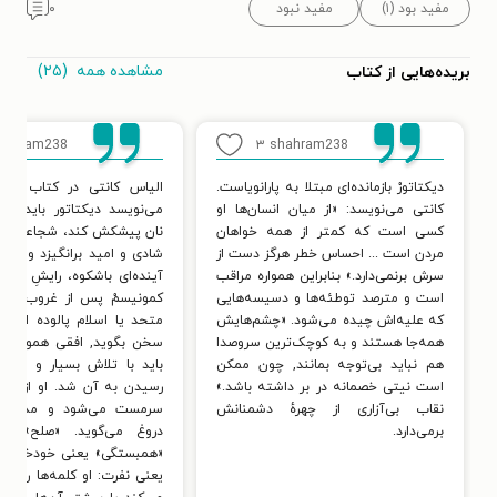
مفید بود (۱)
مفید نبود
۰
مشاهده همه
(۲۵)
بریده‌هایی از کتاب
hahram238
۳
shahram238
دیکتاتورْ بازمانده‌ای مبتلا به پارانویاست.
الیاس کانتی در کتاب تود
کانتی می‌نویسد: «از میان انسان‌ها او
می‌نویسد دیکتاتور باید به
کسی است که کمتر از همه خواهان
نان پیشکش کند، شجاعتشان ر
مردن است ... احساس خطر هرگز دست از
شادی و امید برانگیزد و با آ
سرش برنمی‌دارد.» بنابراین همواره مراقب
آینده‌ای باشکوه، رایشِ هزار
است و مترصد توطئه‌ها و دسیسه‌هایی
کمونیسمْ پس از غروب بزرگ
که علیه‌اش چیده می‌شود. «چشم‌هایش
متحد یا اسلام پالوده از آف
همه‌جا هستند و به کوچک‌ترین سروصدا
سخن بگوید, افقی همواره 
هم نباید بی‌توجه بمانند, چون ممکن
باید با تلاش بسیار و تسلی
است نیتی خصمانه در بر داشته باشد.»
رسیدن به آن شد. او از آمار
نقاب بی‌آزاری از چهرهٔ دشمنانش
سرمست می‌شود و مدام و
برمی‌دارد.
دروغ می‌گوید. «صلح» ی
«همبستگی» یعنی خودخواهی
یعنی نفرت: او کلمه‌ها را از 