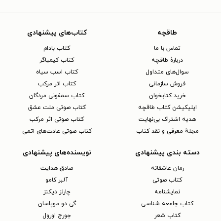
طاقچه
کتاب‌های پیشنهادی
تماس با ما
کتاب بادام
دربارهٔ طاقچه
کتاب کیمیاگر
سوال‌های متداول
کتاب اسب سیاه
فروش سازمانی
کتاب اثر مرکب
خرید کتابخوان
کتاب سمفونی مردگان
اپلیکیشن کتاب طاقچه
کتاب صوتی ملت عشق
هدیه اشتراک بی‌نهایت
کتاب صوتی اثر مرکب
مجلهٔ معرفی و نقد کتاب
کتاب صوتی عادت‌های اتمی
دسته بندی پیشنهادی
نویسنده‌های پیشنهادی
رمان عاشقانه
صادق هدایت
کتاب‌ صوتی
آلبر کامو
نمایشنامه
چارلز دیکنز
کتاب جامعه شناسی
گی دو موپاسان
کتاب شعر
جورج اورول