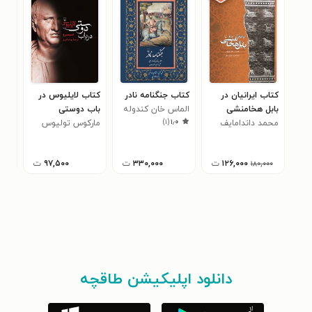
کتاب ایرانیان در
کتاب جنگنامه نادر
کتاب لایلیوس در
کتا
بابل هخامنشی
الماس خان کندوله
باب دوستی
باس
)
۱
(
۱٫۰
محمد داندامایف
ای
مارکوس تولیوس
آلی
سیسرو
۱۲۶,۰۰۰
ت
۳۳۰,۰۰۰
ت
۹۷,۵۰۰
ت
۱۸۰,۰۰۰
دانلود اپلیکیشن طاقچه