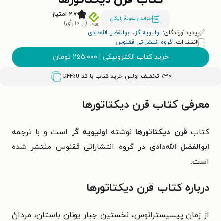
کتاب قرن دیکتاتورها
۲.۷ امتیاز
خواندن نمونۀ رایگان
(از ۱۰ رأی)
پدیدآورندگان:
اولیویه گز
،
ابوالفضل الله‌دادی
انتشارات:
گروه انتشاراتی ققنوس
خرید کتاب الکترونیکی
|
۲۵۵,۰۰۰
تومان
٪۳۰ تخفیف اولین خرید کتاب با کد
OFF30
معرفی کتاب قرن دیکتاتورها
کتاب
قرن دیکتاتورها
نوشته
اولیویه گز
است و با ترجمه
ابوالفضل الله‌دادی
در گروه انتشاراتی ققنوس منتشر شده
است.
درباره کتاب قرن دیکتاتورها
از زمان پیسیستراتوس، نخستین جبار یونان باستان، مردانْ