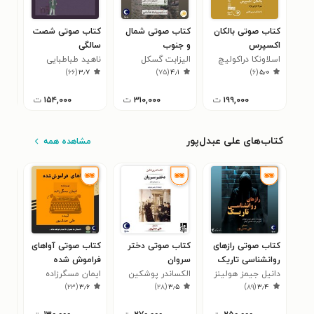
کتاب صوتی بالکان
کتاب صوتی شمال
کتاب صوتی شصت
کتا
اکسپرس
و جنوب
سالگی
جمه
اسلاونکا دراکولیچ
الیزابت گسکل
ناهید طباطبایی
نسی
لوئی
۴
)
۶۶
(
۳٫۷
)
۷۵
(
۴٫۱
)
۶
(
۵٫۰
۱۹۹,۰۰۰
ت
۳۱۰,۰۰۰
ت
۱۵۴,۰۰۰
ت
کتاب‌های علی عبدل‌پور
مشاهده همه
کتاب صوتی رازهای
کتاب صوتی دختر
کتاب صوتی آواهای
کتا
روانشناسی تاریک
سروان
فراموش شده
می 
دانیل جیمز هولینز
الکساندر پوشکین
ایمان مسگرزاده
مهد
۶
)
۲۳
(
۳٫۶
)
۲۸
(
۳٫۵
)
۸۹
(
۳٫۴
فیر