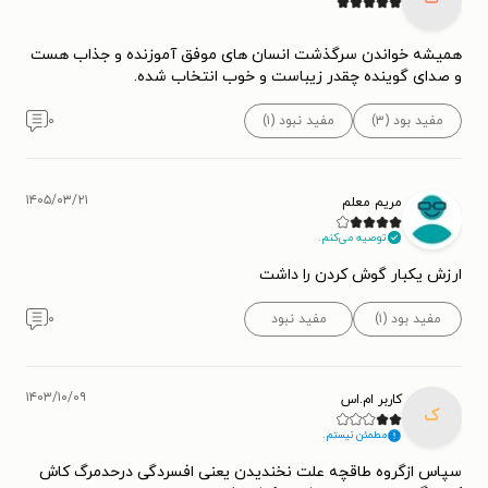
همیشه خواندن سرگذشت انسان های موفق آموزنده و جذاب هست
و صدای گوینده چقدر زیباست و خوب انتخاب شده.
مفید بود (۳)
مفید نبود (۱)
۰
۱۴۰۵/۰۳/۲۱
مریم معلم
توصیه می‌کنم.
ارزش یکبار گوش کردن را داشت
مفید بود (۱)
مفید نبود
۰
۱۴۰۳/۱۰/۰۹
کاربر ام.اس
ک
مطمئن نیستم.
سپاس ازگروه طاقچه علت نخندیدن یعنی افسردگی درحدمرگ کاش