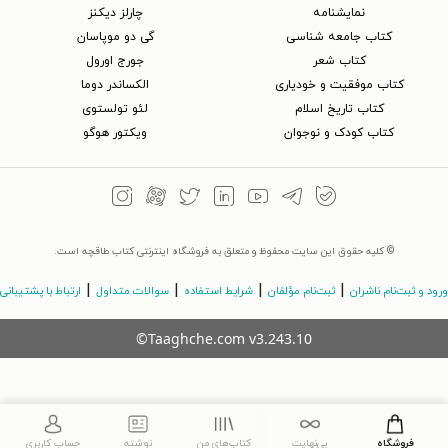
نمایشنامه
چارلز دیکنز
کتاب جامعه شناسی
گی دو موپاسان
کتاب شعر
جورج اورول
کتاب موفقیت و خودیاری
الکساندر دوما
کتاب تاریخ اسلام
لئو تولستوی
کتاب کودک و نوجوان
ویکتور هوگو
© کلیه حقوق این سایت محفوظ و متعلق به فروشگاه اینترنتی کتاب طاقچه است.
|
|
|
|
ورود و ثبت‌نام ناشران
ثبت‌نام مؤلفان
شرایط استفاده
سوالات متداول
ارتباط با پشتیبانی
©Taaghche.com
v
3.243.10
فروشگاه
بی‌نهایت
کتاب‌های من
نوشته
حساب کاربری