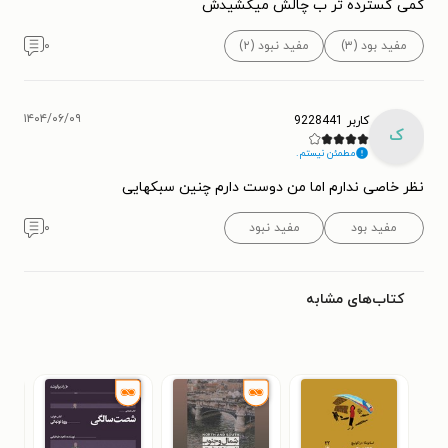
کمی گسترده تر ب چالش میکشیدش
مفید بود (۳)
مفید نبود (۲)
۰
۱۴۰۴/۰۶/۰۹
کاربر 9228441
ک
مطمئن نیستم.
نظر خاصی ندارم اما من دوست دارم چنین سبکهایی
مفید بود
مفید نبود
۰
کتاب‌های مشابه