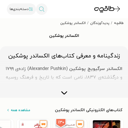
دسته‌بندی‌ها
طاقچه
پدیدآورندگان
الکساندر پوشکین
الکساندر پوشکین
زندگینامه و معرفی کتاب‌های الکساندر پوشکین
الکساندر سرگیویچ پوشکین
(Alexander Pushkin) زاده‌ی ۱۷۹۹
و درگذشته‌ی ۱۸۳۷، نامی است که با تاریخ و فرهنگ روسیه
عجین شده است. او فقط شاعر و نویسنده نبود، بلکه معمار
اصلی زبان و ادبیات مدرن روسی به شمار می‌رود.
بیوگرافی الکساندر پوشکین
کتاب‌های الکترونیکی الکساندر پوشکین
مشاهده همه
در ششم ژوئن ۱۷۹۹، مسکو شاهد تولد کودکی بود که
٪۳۰