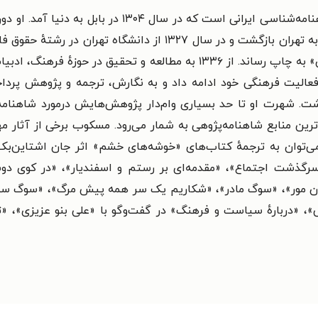
شاهرخ مسکوب، روشنفکر، نویسنده، مترجم و شاهنامه‌شناسی ا
فعالیت فرهنگی خود ادامه داد و به نگارش، ترجمه و پژوهش پر
یس درگذشت. شهرت او تا حد بسیاری وام‌دار پژوهش‌هایش درمورد شاهن
‌ترین منابع شاهنامه‌پژوهی به شمار می‌رود. مسکوب برخی از آثار
‌توان به ترجمهٔ کتاب‌های «خوشه‌های خشم» اثر جان اشتاین‌بک،
ذشت اجتماع»، «مقدمه‌ای بر رستم و اسفندیار»، «در کوی دوس
مغان مور»، «سوگ مادر»، «شکاریم یک سر همه پیش مرگ»، «سوگ سی
، «دربارهٔ سیاست و فرهنگ» در گفت‌وگو با «علی بنو عزیزی»، «ت