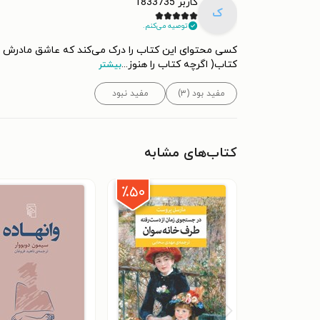
کاربر 1833735
ک
توصیه می‌کنم.
کسی محتوای این کتاب را درک می‌کند که عاشق مادرش با
کتاب( اگرچه کتاب را هنوز
...
بیشتر
مفید بود (۳)
مفید نبود
کتاب‌های مشابه
٪۵۰