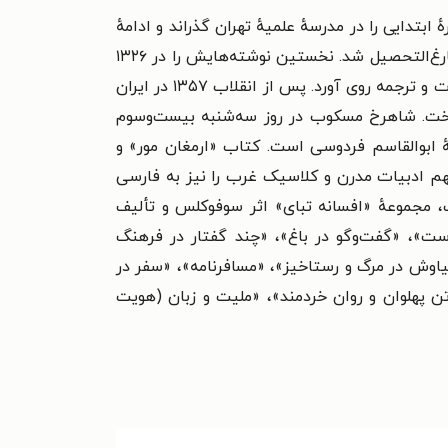
یرانی است که در سال ۱۳۰۴ در بابل به دنیا آمد. او دورهٔ ابتدایی را در مدرسهٔ علمیهٔ تهران گذراند و ادامهٔ
تحصیلاتش را در اصفهان پی گرفت. در سال ۱۳۲۴ به تهران بازگشت و در سال ۱۳۲۷ از دانشگاه تهران در رشتهٔ حقوق فارغ‌التحصیل شد. نخستین نوشته‌هایش را در ۱۳۲۶
با عنوان تفسیر اخبار خارجی در روزنامهٔ «قیام ایران» به چاپ رساند. از ۱۳۳۶ به مطالعه و تحقیق در حوزهٔ فرهنگ، ادبیات و ترجمه روی آورد. پس از انقلاب ۱۳۵۷ در ایران
داخت. شاهرخ مسکوب در روز سه‌شنبه بیست‌وسوم
امهٔ ابوالقاسم فردوسی است. کتاب «ارمغان مور» و
 مهم ادبیات مدرن و کلاسیک غرب را نیز به فارسی
 مجموعهٔ «افسانه تبای» اثر سوفوکلس و تألیف
ت»، «گفت‌وگو در باغ»، «چند گفتار در فرهنگ
اوش در مرگ و رستاخیز»، «مسافرنامه»، «سفر در
ن پهلوان و روان خردمند»، «ملیت و زبان (هویت