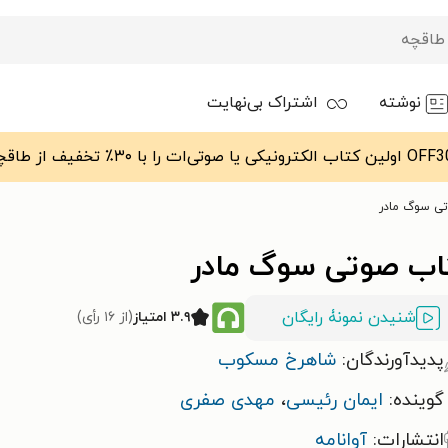
نوشته
اشتراک بی‌نهایت
ی سوگ مادر
اب صوتی سوگ مادر
شنیدن نمونۀ رایگان
۳.۹ امتیاز
(از ۱۶ رأی)
پدیدآورندگان:
شاهرخ مسکوب
گوینده:
ایمان رئیسی
،
مهدی صفری
انتشارات:
آوانامه