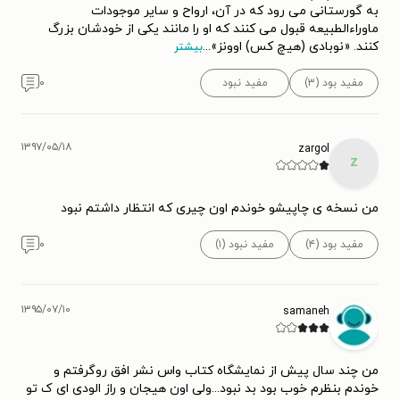
به گورستانی می رود که در آن، ارواح و سایر موجودات
ماوراءالطبیعه قبول می کنند که او را مانند یکی از خودشان بزرگ
کنند. «نوبادی (هیچ کس) اوونز»
...
بیشتر
مفید بود (۳)
مفید نبود
۰
۱۳۹۷/۰۵/۱۸
zargol
z
من نسخه ی چاپیشو خوندم اون چیری که انتظار داشتم نبود
مفید بود (۴)
مفید نبود (۱)
۰
۱۳۹۵/۰۷/۱۰
samaneh
من چند سال پیش از نمایشگاه کتاب واس نشر افق رو‌گرفتم و
خوندم بنظرم خوب بود بد نبود...ولی اون هیجان و راز الودی ای ک تو