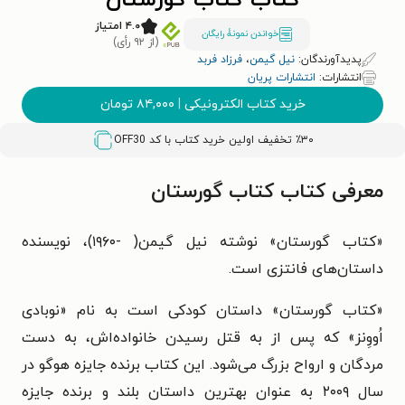
کتاب کتاب گورستان
۴.۰ امتیاز
خواندن نمونۀ رایگان
(از ۹۲ رأی)
پدیدآورندگان:
نیل گیمن
،
فرزاد فربد
انتشارات:
انتشارات پریان
خرید کتاب الکترونیکی
|
۸۴,۰۰۰
تومان
٪۳۰ تخفیف اولین خرید کتاب با کد
OFF30
معرفی کتاب کتاب گورستان
«کتاب گورستان» نوشته نیل گیمن( -۱۹۶۰)، نویسنده
داستان‌های فانتزی است.
«کتاب گورستان» داستان کودکی است به نام «نوبادی
اُووِنز» که پس از به قتل رسیدن خانواده‌اش، به دست
مردگان و ارواح بزرگ می‌شود. این کتاب برنده جایزه هوگو در
سال ۲۰۰۹ به عنوان بهترین داستان بلند و برنده جایزه