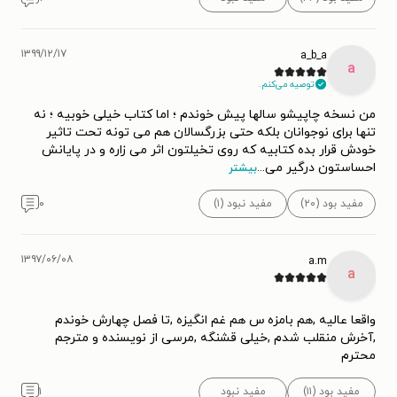
۱۳۹۹/۱۲/۱۷
a_b_a
a
توصیه می‌کنم.
من نسخه چاپیشو سالها پیش خوندم ؛ اما کتاب خیلی خوبیه ؛ نه
تنها برای نوجوانان بلکه حتی بزرگسالان هم می تونه تحت تاثیر
خودش قرار بده کتابیه که روی تخیلتون اثر می زاره و در پایانش
احساستون درگیر می
...
بیشتر
مفید بود (۲۰)
مفید نبود (۱)
۰
۱۳۹۷/۰۶/۰۸
a.m
a
واقعا عالیه ,هم بامزه س هم غم انگیزه ,تا فصل چهارش خوندم
,آخرش منقلب شدم ,خیلی قشنگه ,مرسی از نویسنده و مترجم
محترم
مفید بود (۱۱)
مفید نبود
۱