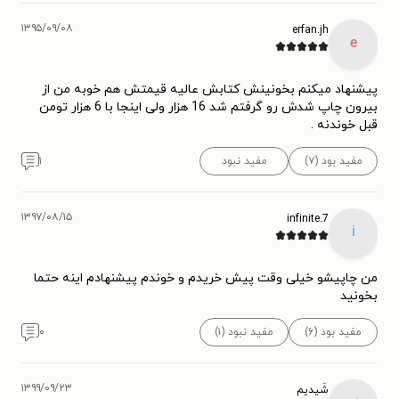
۱۳۹۵/۰۹/۰۸
erfan.jh
e
پیشنهاد میکنم بخونینش کتابش عالیه قیمتش هم خوبه من از
بیرون چاپ شدش رو گرفتم شد 16 هزار ولی اینجا با 6 هزار تومن
قبل خوندنه .
مفید بود (۷)
مفید نبود
۱
۱۳۹۷/۰۸/۱۵
infinite.7
i
من چاپیشو خیلی وقت پیش خریدم و خوندم پیشنهادم اینه حتما
بخونید
مفید بود (۶)
مفید نبود (۱)
۰
۱۳۹۹/۰۹/۲۳
شَیدیم