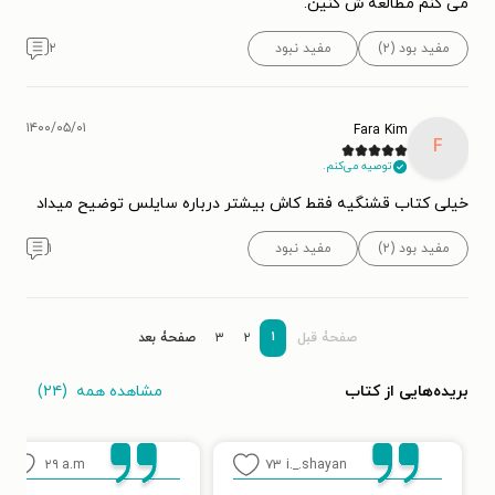
می کنم مطالعه ش کنین.
مفید بود (۲)
مفید نبود
۲
۱۴۰۰/۰۵/۰۱
Fara Kim
F
توصیه می‌کنم.
خیلی کتاب قشنگیه فقط کاش بیشتر درباره سایلس توضیح میداد
مفید بود (۲)
مفید نبود
۱
۱
صفحۀ قبل
۲
۳
صفحۀ بعد
مشاهده همه
(۲۴)
بریده‌هایی از کتاب
۲۹
a.m
۷۳
i._.shayan