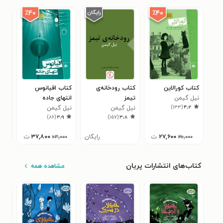
٪۴۰
٪۴۰
کتاب کورالاین
کتاب رودخانه‌ی
کتاب اقیانوس
کتا
نیل گیمن
تیمز
انتهای جاده
نیل
۲
)
۱۳۳
(
۴٫۲
نیل گیمن
نیل گیمن
)
۸۶
(
۳٫۹
)
۱۵۷
(
۳٫۸
۲۷,۶۰۰
ت
رایگان
۳۷,۸۰۰
ت
۰
۶۳,۰۰۰
۴۶,۰۰۰
کتاب‌های انتشارات پریان
مشاهده همه