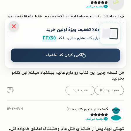
ش
توصیه می‌کنم.
خیلی باحاله .یک سری جاها ادم رو تکون میده . فقط دقیقا نفهمیدم
جک ها کیا بودن
٪۵۰ تخفیف ویژۀ اولین خرید
مفید بود (۴)
مفید نبود
۰
برای کتاب‌های متنی، با کد
FTX50
۱۳۹۷/۰۳/۰۳
fatemeh
کپی کردن کد تخفیف
f
من نسخه چاپی این کتاب رو دارم عالیه پیشنهاد میکنم این کتابو
بخونید
مفید بود (۴)
مفید نبود
۱
۱۴۰۲/۰۲/۰۱
گمشده در دنیای کتاب ها :(
توصیه می‌کنم.
کودکی نوپا، پس از حادثه ی قتل عام وحشتناک اعضای خانواده اش،