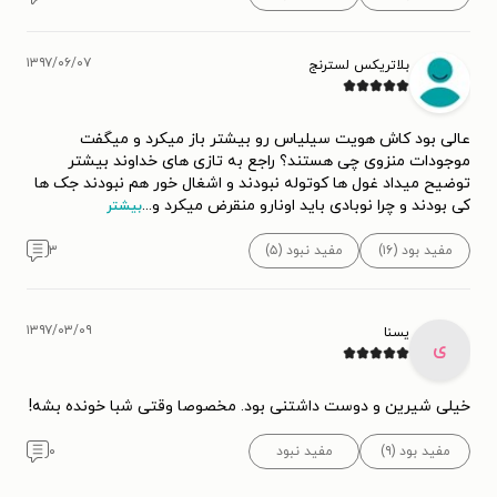
۱۳۹۷/۰۶/۰۷
بلاتریکس لسترنج
عالی بود کاش هویت سیلیاس رو بیشتر باز میکرد و میگفت
موجودات منزوی چی هستند؟ راجع به تازی های خداوند بیشتر
توضیح میداد غول ها کوتوله نبودند و اشغال خور هم نبودند جک ها
کی بودند و چرا نوبادی باید اونارو منقرض میکرد و
...
بیشتر
مفید بود (۱۶)
مفید نبود (۵)
۳
۱۳۹۷/۰۳/۰۹
یسنا
ی
خیلی شیرین و دوست داشتنی بود. مخصوصا وقتی شبا خونده بشه!
مفید بود (۹)
مفید نبود
۰