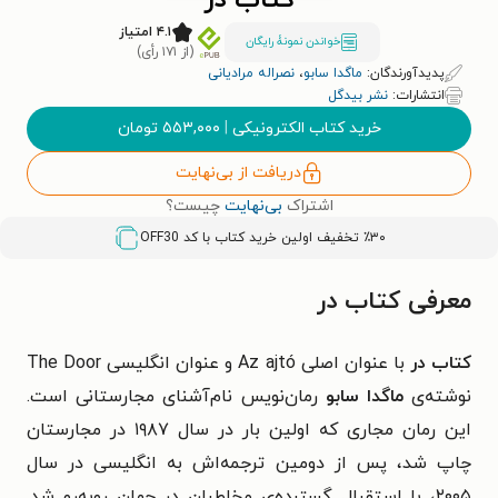
کتاب در
۴.۱ امتیاز
خواندن نمونۀ رایگان
(از ۱۷۱ رأی)
پدیدآورندگان:
ماگدا سابو
،
نصراله مرادیانی
انتشارات:
نشر بیدگل
خرید کتاب الکترونیکی
|
۵۵۳,۰۰۰
تومان
دریافت از بی‌نهایت
اشتراک
بی‌نهایت
چیست؟
٪۳۰ تخفیف اولین خرید کتاب با کد
OFF30
معرفی کتاب در
کتاب در
با عنوان اصلی Az ajtó و عنوان انگلیسی The Door
نوشته‌ی
ماگدا سابو
رمان‌‌نویس نام‌آشنای مجارستانی است.
این رمان مجاری که اولین‌ بار در سال ۱۹۸۷ در مجارستان
چاپ شد، پس از دومین ترجمه‌اش به انگلیسی در سال
۲۰۰۵، با استقبال گسترده‌ی مخاطبان در جهان روبه‌رو شد.