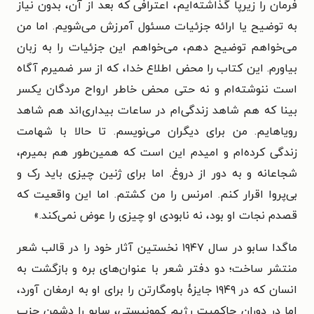
فرمان را زیرپا گذاشته‌ایم، اعترافی که بعد از آن، بدون نیاز
به توضیح یا ارائه جزئیات مسئول آمرزش می‌شویم. اما من
می‌خواهم توضیح دهم، می‌خواهم این جزئیات را به زبان
بیاورم. این کتاب را محض اطلاع خدا، که از سر ضمیرم آگاه
است ننوشته‌ام و نه حتی محض خاطر ارواح مردگان یکسر
بینا که هم شاهد زندگی‌ام در ساعات بیداری‌اند هم شاهد
رویاهایم. من برای دیگران می‌نویسم. تا حالا با شهامت
زندگی کرده‌ام و امیدم این است که همین‌طور هم بمیرم،
شجاعانه و به دور از دروغ. اما برای ژنین چیزی باید رک و
بی‌پروا اقرار کنم. امرنس را من کشتم. اما این واقعیت که
قصدم نجات او بود، نه نابودی او چیزی را عوض نمی‌کند.»
ماگدا سابو در سال ۱۹۴۷ نخستین آثار خود را در قالب شعر
منتشر ساخت؛ دو دفتر شعر با عنوان‌های بره و بازگشت به
انسان که در ۱۹۴۹ جایزۀ باومگارتن را برای او به ارمغان آورد،
اما در دوران حاکمیت رژیم کمونیستی، سابو را دشمن حزب