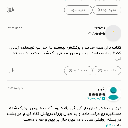
مفید بود (۶)
مفید نبود
۰
۱۳۹۹/۰۱/۲۲
fateme
f
کتاب برای همه جذاب و پرکشش نیست، یه جورایی نویسنده زیادی
کشش داده، داستان حول محور معرفی یک شخصیت خود ساخته
اس
مفید بود (۷)
مفید نبود (۱)
۰
۱۴۰۳/۰۳/۱۷
نگین
توصیه می‌کنم.
دری بسته در میان تاریکی فرو رفته بود. آهسته بهش نزدیک شدم‌‌‌.
دستگیره رو حرکت دادم و به جهان بزرگ درونش نگاه کردم‌. در پشت
درِ بسته روایتی ساده و در عین حال پر پیچ و خم و درست
به
...
بیشتر