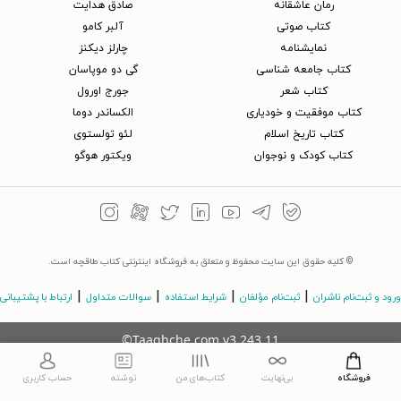
رمان عاشقانه
صادق هدایت
کتاب‌ صوتی
آلبر کامو
نمایشنامه
چارلز دیکنز
کتاب جامعه شناسی
گی دو موپاسان
کتاب شعر
جورج اورول
کتاب موفقیت و خودیاری
الکساندر دوما
کتاب تاریخ اسلام
لئو تولستوی
کتاب کودک و نوجوان
ویکتور هوگو
© کلیه حقوق این سایت محفوظ و متعلق به فروشگاه اینترنتی کتاب طاقچه است.
|
|
|
|
ورود و ثبت‌نام ناشران
ثبت‌نام مؤلفان
شرایط استفاده
سوالات متداول
ارتباط با پشتیبانی
©Taaghche.com
v
3.243.11
فروشگاه
بی‌نهایت
کتاب‌های من
نوشته
حساب کاربری