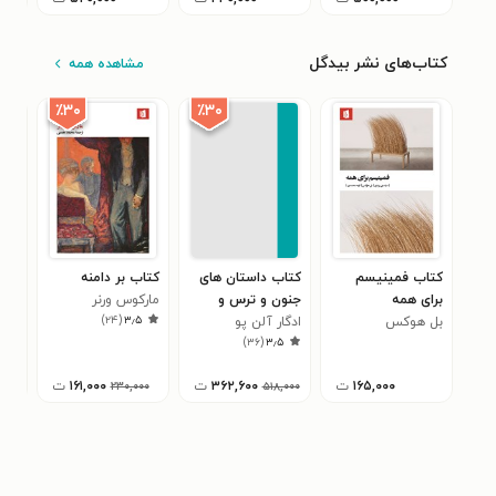
کتاب‌های نشر بیدگل
مشاهده همه
٪۳۰
٪۳۰
کتاب فمینیسم
کتاب داستان های
کتاب بر دامنه
کتا
برای همه
جنون و ترس و
مارکوس ورنر
هشام
۰
)
۲۴
(
۳٫۵
بل هوکس
خیال
ادگار آلن پو
)
۳۶
(
۳٫۵
۱۶۵,۰۰۰
ت
۳۶۲,۶۰۰
ت
۱۶۱,۰۰۰
ت
,۰۰۰
۲۳۰,۰۰۰
۵۱۸,۰۰۰