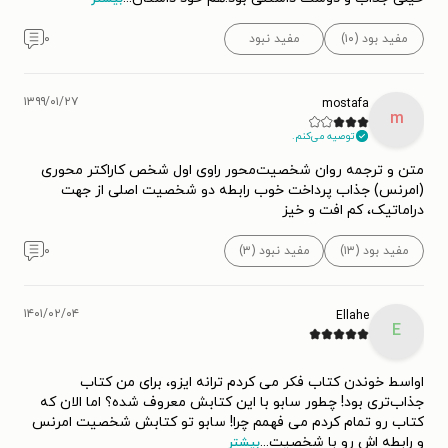
مفید بود (۱۰)
مفید نبود
۰
۱۳۹۹/۰۱/۲۷
mostafa
m
توصیه می‌کنم.
متن و ترجمه روان شخصیت‌محور راوی اول شخص کاراکتر محوری
(امرنس) جذاب پرداخت خوب رابطه دو شخصیت اصلی از جهت
دراماتیک، کم افت و خیز
مفید بود (۱۳)
مفید نبود (۳)
۰
۱۴۰۱/۰۲/۰۴
Ellahe
E
اواسط خوندن کتاب فکر می کردم ترانه ایزو، برای من کتاب
جذاب‌تری بود! چطور سابو با این کتابش معروف شده؟ اما الان که
کتاب رو تمام کردم می فهمم چرا! سابو تو کتابش شخصیت امرنس
و رابطه اش رو با شخصیت
...
بیشتر