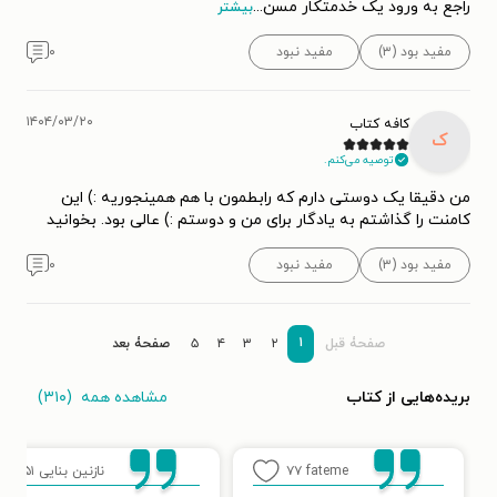
راجع به ورود یک خدمتکار مسن
...
بیشتر
مفید بود (۳)
مفید نبود
۰
۱۴۰۴/۰۳/۲۰
کافه کتاب
ک
توصیه می‌کنم.
من دقیقا یک دوستی دارم که رابطمون با هم همینجوریه :) این
کامنت را گذاشتم به یادگار برای من و دوستم :) عالی بود. بخوانید
مفید بود (۳)
مفید نبود
۰
۱
صفحۀ قبل
۲
۳
۴
۵
صفحۀ بعد
مشاهده همه
(۳۱۰)
بریده‌هایی از کتاب
fateme
۷۷
نازنین بنایی
۵۱