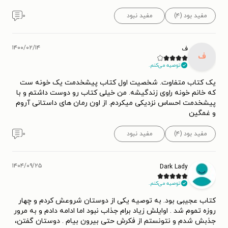
مفید بود (۴)
مفید نبود
۰
۱۴۰۰/۰۲/۱۴
ف
ف
توصیه می‌کنم.
یک کتاب متفاوت. شخصیت اول کتاب پیشخدمت یک خونه ست
که خانم خونه راوی زندگیشه. من خیلی کتاب رو دوست داشتم و با
پیشخدمت احساس نزدیکی میکردم. از اون رمان های داستانی آروم
و غمگین
مفید بود (۴)
مفید نبود
۰
۱۴۰۴/۰۹/۲۵
Dark Lady
توصیه می‌کنم.
کتاب عجیبی بود. به توصیه یکی از دوستان شروعش کردم و چهار
روزه تموم شد . اوایلش زیاد برام جذاب نبود اما ادامه دادم و به مرور
جذبش شدم و نتونستم از فکرش حتی بیرون بیام . دوستان گفتن،