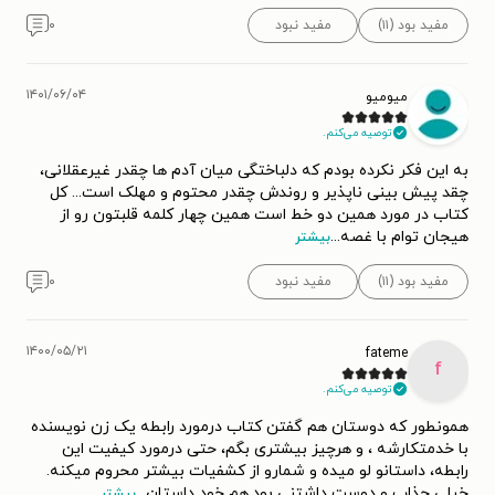
مفید بود (۱۱)
مفید نبود
۰
۱۴۰۱/۰۶/۰۴
میومیو
توصیه می‌کنم.
به این فکر نکرده بودم که دلباختگی میان آدم ها چقدر غیرعقلانی،
چقد پیش بینی ناپذیر و روندش چقدر محتوم و مهلک است... کل
کتاب در مورد همین دو خط است همین چهار کلمه قلبتون رو از
هیجان توام با غصه
...
بیشتر
مفید بود (۱۱)
مفید نبود
۰
۱۴۰۰/۰۵/۲۱
fateme
f
توصیه می‌کنم.
همونطور که دوستان هم گفتن کتاب درمورد رابطه یک زن نویسنده
با خدمتکارشه ، و هرچیز بیشتری بگم، حتی درمورد کیفیت این
رابطه، داستانو لو میده و شمارو از کشفیات بیشتر محروم میکنه.
خیلی جذاب و دوست داشتنی بود.هم خود داستان
...
بیشتر