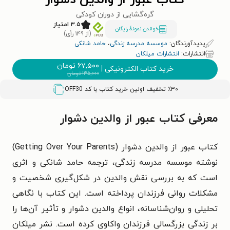
کتاب عبور از والدین دشوار
گره‌گشایی از دوران کودکی
۳.۵ امتیاز
خواندن نمونۀ رایگان
(از ۱۴۹ رأی)
پدیدآورندگان:
موسسه مدرسه زندگی
،
حامد شانکی
انتشارات:
انتشارات میلکان
۶۷,۵۰۰
تومان
خرید کتاب الکترونیکی
|
۱۳۵,۰۰۰
تومان
٪۳۰ تخفیف اولین خرید کتاب با کد
OFF30
معرفی کتاب عبور از والدین دشوار
کتاب عبور از والدین دشوار (Getting Over Your Parents)
نوشته موسسه مدرسه زندگی، ترجمه حامد شانکی و اثری
است که به بررسی نقش والدین در شکل‌گیری شخصیت و
مشکلات روانی فرزندان پرداخته است. این کتاب با نگاهی
تحلیلی و روان‌شناسانه، انواع والدین دشوار و تأثیر آن‌ها را
بر زندگی بزرگسالی فرزندان واکاوی کرده است. نشر میلکان