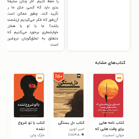
را حفظ کنیم. اگر چنان سلیقهٔ
بدی دارد که کسی مثل ما را
تأیید کند، چطور ممکن است
آن‌طور که فکر می‌کردیم ارزشمند
باشد؟ ما با او با همان
خوارشماری برخورد می‌کنیم که
متعلق به تملق‌گویان دروغین
است.
کتاب‌های مشابه
٪۵۰
کتاب نامه هایی
کتاب دل بستگی
کتاب با تو شروع
کتا
برای وقت هایی که
امیر لوین
نشده
ناب
)
۱۱۵
(
۳٫۸
جولی اسمیت
حالت خوش نیست
مارک ولن
لین