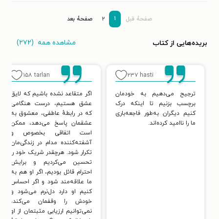
۱
صفحۀ قبل
۲
صفحۀ بعد
مشاهده همه
(۲۷۲)
بریده‌هایی از کتاب
۱۵۸
tarlan
۲۳۷
hasti
ترجیح می‌دهیم به خودمان
اگر متقاعد نشده باشیم که لایق
برچسب بزنیم تا اینکه درک
عشق هستیم، درست هنگامی
کنیم دیگران به‌طور فاجعه‌باری
که در رابطهٔ عاطفی، معشوق به
ما را ناامید کرده‌اند.
عشقمان پاسخ می‌دهد، ممکن
است اتفاقی بخصوص و
آشفته‌کننده مدام در زندگی‌مان
تکرار شود. هرچقدر شریک خود را
تحسین می‌کردیم و برایش
احترام قائل بودیم، اگر او هم به
ما علاقه‌مند شود و اگر احساس
کنیم او دارد دل‌نرم می‌شود و
خودش را وقفمان می‌کند،
نمی‌توانیم ارزیابی مثبتمان از او