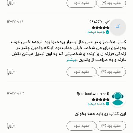
مفید بود (۴)
مفید نبود
۰
۱۴۰۴/۱۰/۲۶
کاربر 964279
ک
توصیه می‌کنم.
کتاب مختصر و در عین حال بسیار پرمحتوا بود. ترجمه خیلی خوب
و‌موضوع برای من شخصا خیلی جذاب بود. اینکه والدین چقدر در
زندگی فرزندان و آینده و شخصیتی که به اون تبدیل میشن نقش
دارند و به صراحت از والدین
...
بیشتر
مفید بود (۳)
مفید نبود
۰
۱۴۰۴/۱۰/۲۳
🐛✨ bookworm ✨📚
توصیه می‌کنم.
این کتاب رو باید همه بخونن
مفید بود (۳)
مفید نبود
۰