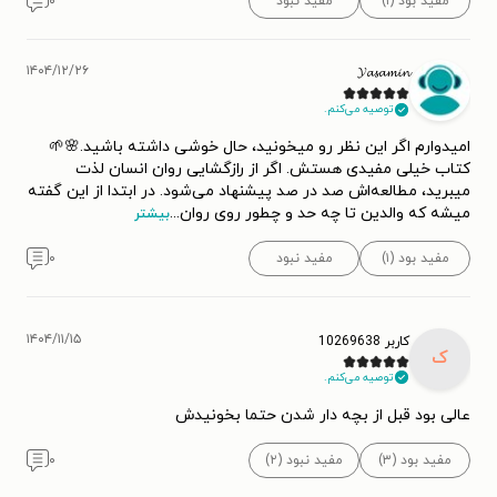
مفید بود (۱)
مفید نبود
۰
۱۴۰۴/۱۲/۲۶
𝓨𝓪𝓼𝓪𝓶𝓲𝓷
توصیه می‌کنم.
امیدوارم اگر این نظر رو میخونید، حال خوشی داشته باشید.🌸🌱
کتاب خیلی مفیدی هستش. اگر از رازگشایی روان انسان لذت
میبرید، مطالعه‌‌اش صد در صد پیشنهاد می‌شود. در ابتدا از این گفته
میشه که والدین تا چه حد و چطور روی روان
...
بیشتر
مفید بود (۱)
مفید نبود
۰
۱۴۰۴/۱۱/۱۵
کاربر 10269638
ک
توصیه می‌کنم.
عالی بود قبل از بچه دار شدن حتما بخونیدش
مفید بود (۳)
مفید نبود (۲)
۰