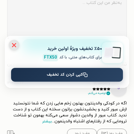
ثبت نظر
٪۵۰ تخفیف ویژۀ اولین خرید
برای کتاب‌های متنی، با کد
FTX50
نظرات کاربران
محبوب‌ترین
کپی کردن کد تخفیف
۱۴۰۴/۱۰/۲۶
strawberry
s
توصیه می‌کنم.
اگه در کودکی والدینتون بهتون زخم هایی زدن که شما نتونستید
ازش عبور کنید و بخشیدنشون براتون سخته این کتاب و از دست
ندید. کتاب عبور از والدین دشوار سعی می‌کنه بهمون تو شناخت
ترومایی که از رفتارهای اشتباه والدینمون
...
بیشتر
مفید بود (۱۱۳)
مفید نبود
۰