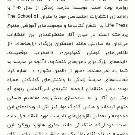
روزمره بوده است. موسسه مدرسه زندگی
از سال ۲۰۱۶ با
راه‌اندازی انتشارات اختصاصی خود با عنوان The School of
Life Press به انتشار کتاب‌ها و مجموعه‌های آموزشی متنوع
پرداخته است. در میان آثار منتشرشده‌ی این انتشارات
می‌توان به عناوینی مانند «متفکران بزرگ»، «رابطه‌ها»، «از
ناکامی‌های کودکی گذرکردن»، «اضطراب موقعیت»،
«ایده‌های بزرگ برای ذهن‌های کنجکاو»، «آنچه در مدرسه به
شما یاد نمی‌دهند»، «
عبور از والدین دشوار
» و... اشاره کرد.
فعالیت‌های مدرسهٔ زندگی با واکنش‌های گوناگونی همراه
بوده؛ برخی منتقدان ازجمله نشریه‌ی لس‌آنجلس ریویو آو
بوکز این آثار را به ساده‌سازی بیش‌ازحد مفاهیم فلسفی
متهم کرده‌اند و هانس گئورگ مولر نیز یکی از ویدئوهای این
مجموعه را به‌دلیل نقل‌قول‌های نادرست مورد انتقاد قرار داده
است؛ درحالی‌که منتقدانی مانند جفری هاوارد رویکرد این
مؤسسه در نقد نگاه رمانتیک به عشق و تلاش برای ارتقای