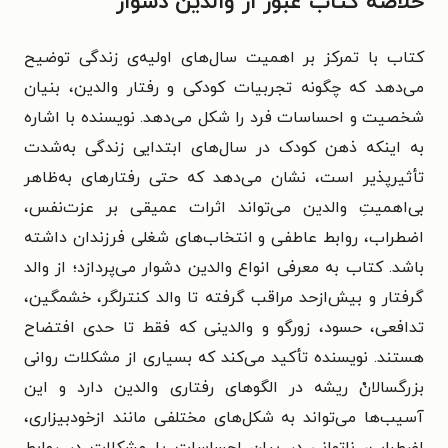
خلاصه کتاب عبور از والدین دشوار
کتاب با تمرکز بر اهمیت سال‌های اولیه‌ی زندگی توضیح
می‌دهد که چگونه تجربیات کودکی و رفتار والدین، بنیان
شخصیت و احساسات فرد را شکل می‌دهد. نویسنده با اشاره
به اینکه ذهن کودک در سال‌های ابتدایی زندگی به‌شدت
تأثیرپذیر است، نشان می‌دهد که حتی رفتارهای به‌ظاهر
بی‌اهمیتِ والدین می‌تواند اثرات عمیقی بر عزت‌نفس،
اضطراب، روابط عاطفی و انتخاب‌های شغلی فرزندان داشته
باشد. کتاب به معرفی انواع والدین دشوار می‌پردازد؛ از والد
گرفتار و بیش‌ازحد مراقب گرفته تا والد کنترلگر، خشمگین،
تدافعی، حسود، زورگو و والدینی که فقط تا حدی افتضاح
هستند. نویسنده تأکید می‌کند که بسیاری از مشکلات روانی
بزرگسالانْ ریشه در الگوهای رفتاری والدین دارد و این
آسیب‌ها می‌تواند به شکل‌های مختلفی مانند ازخودبیزاری،
اضطراب، ناتوانی در بیان احساسات یا مشکلات در روابط