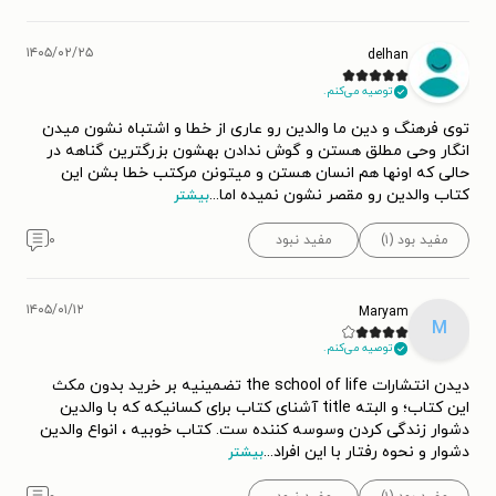
۱۴۰۵/۰۲/۲۵
delhan
توصیه می‌کنم.
توی فرهنگ و دین ما والدین رو عاری از خطا و اشتباه نشون میدن
انگار وحی مطلق هستن و گوش ندادن بهشون بزرگترین گناهه در
حالی که اونها هم انسان هستن و میتونن مرکتب خطا بشن این
کتاب والدین رو مقصر نشون نمیده اما
...
بیشتر
مفید بود (۱)
مفید نبود
۰
۱۴۰۵/۰۱/۱۲
Maryam
M
توصیه می‌کنم.
دیدن انتشارات the school of life تضمینیه بر خرید بدون مکث
این کتاب؛ و البته title آشنای کتاب برای کسانیکه که با والدین
دشوار زندگی کردن وسوسه کننده ست. کتاب خوبیه ، انواع والدین
دشوار و نحوه رفتار با این افراد
...
بیشتر