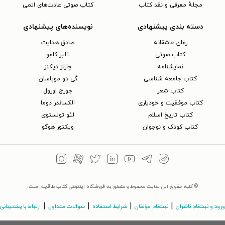
مجلهٔ معرفی و نقد کتاب
کتاب صوتی عادت‌های اتمی
دسته بندی پیشنهادی
نویسنده‌های پیشنهادی
رمان عاشقانه
صادق هدایت
کتاب‌ صوتی
آلبر کامو
نمایشنامه
چارلز دیکنز
کتاب جامعه شناسی
گی دو موپاسان
کتاب شعر
جورج اورول
کتاب موفقیت و خودیاری
الکساندر دوما
کتاب تاریخ اسلام
لئو تولستوی
کتاب کودک و نوجوان
ویکتور هوگو
© کلیه حقوق این سایت محفوظ و متعلق به فروشگاه اینترنتی کتاب طاقچه است.
|
|
|
|
ورود و ثبت‌نام ناشران
ثبت‌نام مؤلفان
شرایط استفاده
سوالات متداول
ارتباط با پشتیبانی