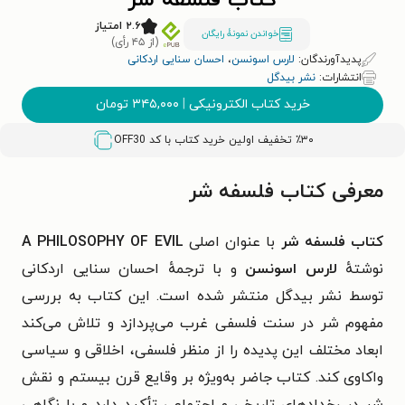
کتاب فلسفه شر
۲.۶ امتیاز
خواندن نمونۀ رایگان
(از ۴۵ رأی)
پدیدآورندگان:
لارس اسونسن
،
احسان سنایی اردکانی
انتشارات:
نشر بیدگل
خرید کتاب الکترونیکی
|
۳۴۵,۰۰۰
تومان
٪۳۰ تخفیف اولین خرید کتاب با کد
OFF30
معرفی کتاب فلسفه شر
کتاب فلسفه شر
با عنوان اصلی
A PHILOSOPHY OF EVIL
نوشتهٔ
لارس اسونسن
و با ترجمهٔ احسان سنایی اردکانی
توسط نشر بیدگل منتشر شده است. این کتاب به بررسی
مفهوم شر در سنت فلسفی غرب می‌پردازد و تلاش می‌کند
ابعاد مختلف این پدیده را از منظر فلسفی، اخلاقی و سیاسی
واکاوی کند. کتاب جاضر به‌ویژه بر وقایع قرن بیستم و نقش
شر در رخدادهای تاریخی و اجتماعی تأکید دارد و با نگاهی