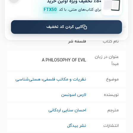
٪۵۰ تخفیف ویژۀ اولین خرید
برای کتاب‌های متنی، با کد
FTX50
نصب
کپی کردن کد تخفیف
مشخصات کتاب الکترونیکی
نام کتاب
فلسفه شر
عنوان در زبان
A PHILOSOPHY OF EVIL
مبدأ
موضوع
نظریات و مکاتب فلسفی
،
هستی‌شناسی
نویسنده
لارس اسونسن
مترجم
احسان سنایی اردکانی
انتشارات
نشر بیدگل