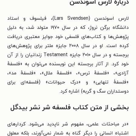
درباره لارس اسوندسن
لارس اسوندسن (Lars Svendsen)، فیلسوف و استاد
دانشگاه برگن نروژ، که در سال ۱۹۷۰ متولد شد، به دلیل
پژوهش‌ها و کتاب‌های فلسفی خود جوایز معتبری دریافت
کرده است. او در سال ۲۰۰۸ جایزه ملتر برای پژوهش‌های
برجسته و در سال ۲۰۱۰ جایزه Testament زندانیان را از آن
خود کرد. از آثار برجسته این نویسنده می‌توان به «فلسفهٔ
آزادی»، «فلسفهٔ ترس»، «فلسفهٔ ملال»، «فلسفهٔ مد»،
«فلسفهٔ تنهایی» و «درک حیوانات» (فلسفه‌ای برای
دوستداران سگ و گربه) اشاره کرد.
بخشی از متن کتاب فلسفه شر نشر بیدگل
«در مباحثات علمی، مفهوم شر ناپدید می‌شود. کردارهای
اشتباه انسانی را دیگر گناه به شمار نمی‌آورند، بلکه معلولِ