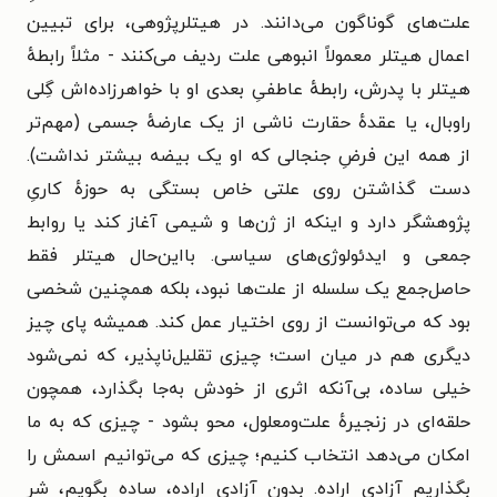
علت‌های گوناگون می‌دانند. در هیتلرپژوهی، برای تبیین
اعمال هیتلر معمولاً انبوهی علت ردیف می‌کنند‌ - ‌مثلاً رابطهٔ
هیتلر با پدرش، رابطهٔ عاطفیِ بعدی او با خواهرزاده‌اش گِلی
راوبال، یا عقدهٔ حقارت ناشی از یک عارضهٔ جسمی (مهم‌تر
از همه این فرضِ جنجالی که او یک بیضه بیشتر نداشت).
دست گذاشتن روی علتی خاص بستگی به حوزهٔ کاریِ
پژوهشگر دارد و اینکه از ژن‌ها و شیمی آغاز کند یا روابط
جمعی و ایدئولوژی‌های سیاسی. بااین‌حال هیتلر فقط
حاصل‌جمع یک سلسله از علت‌ها نبود، بلکه همچنین شخصی
بود که می‌توانست از روی اختیار عمل کند. همیشه پای چیز
دیگری هم در میان است؛ چیزی تقلیل‌ناپذیر، که نمی‌شود
خیلی ساده، بی‌آنکه اثری از خودش به‌جا بگذارد، همچون
حلقه‌ای در زنجیرهٔ علت‌ومعلول، محو بشود‌ - ‌چیزی که به ما
امکان می‌دهد انتخاب کنیم؛ چیزی که می‌توانیم اسمش را
بگذاریم آزادی اراده. بدون آزادی اراده، ساده بگویم، شر