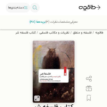
دسته‌بندی‌ها
با کد تخفیف OFF30 اولین کتاب الکترونیکی یا صوتی‌ات را با ۳۰٪
معرفی
مشخصات
نظرات (۳)
بریده‌ها (۴۸)
تخفیف از طاقچه دریافت کن.
طاقچه
فلسفه و منطق
نظریات و مکاتب فلسفی
کتاب فلسفه شر