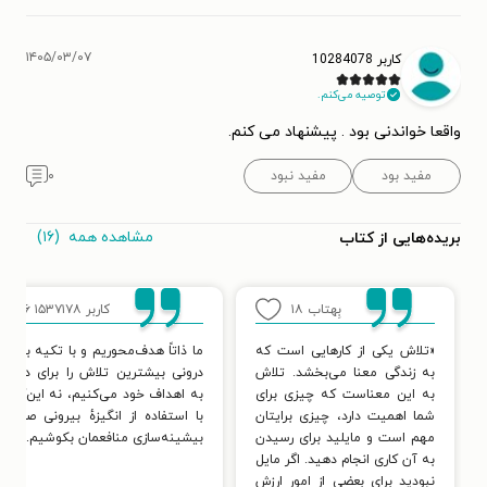
۱۴۰۵/۰۳/۰۷
کاربر 10284078
توصیه می‌کنم.
واقعا خواندنی بود . پیشنهاد می کنم.
مفید بود
مفید نبود
۰
مشاهده همه
(۱۶)
بریده‌هایی از کتاب
بِهتاب
۱۸
کاربر ۱۵۳۷۱۷۸
۶
«تلاش یکی از کارهایی است که
ما ذاتاً هدف‌محوریم و با تکیه بر انگی
به زندگی معنا می‌بخشد. تلاش
درونی بیشترین تلاش را برای دستیا
به این معناست که چیزی برای
به اهداف خود می‌کنیم، نه این‌که ف
شما اهمیت دارد، چیزی برایتان
با استفاده از انگیزهٔ بیرونی صرفاً ب
مهم است و مایلید برای رسیدن
بیشینه‌سازی منافعمان بکوشیم.
به آن کاری انجام دهید. اگر مایل
نبودید برای بعضی از امور ارزش