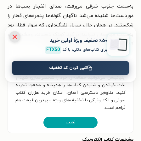
به‌سمت جنوب شرقی می‌رفت، صدای انفجار بمب‌ها در
دوردست‌ها شنیده می‌شد. ناگهان گلوله‌ها پنجره‌های قطار را
شکستند. در همان حال، سرباز تفنگ‌داری که سوار قطار بود
به‌سمت مهاجمان تیراندازی کرد. کودک ده‌ساله، وحشت‌زده و
٪۵۰ تخفیف ویژۀ اولین خرید
کمی خشمگین، زیر صندلی پناه گرفته بود.
»
برای کتاب‌های متنی، با کد
FTX50
برای تجربه‌ای بهتر در دانلود کتاب انگیزه و خواندن آن،
کپی کردن کد تخفیف
اپلیکیشن طاقچه را به‌صورت رایگان نصب کنید. در
اپلیکیشن می‌توانید مطالعه‌ی خود را شخصی‌سازی کنید و
لذت خواندن و شنیدن کتاب‌ها را همیشه و همه‌جا تجربه
کنید. علاوه‌بر دسترسی آسان، امکان خرید هزاران کتاب
صوتی و الکترونیکی با تخفیف‌های ویژه و بهترین قیمت هم
فراهم است.
نصب
مشخصات کتاب الکترونیکی