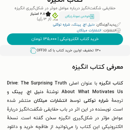
کتاب انگیزه
حقایقی شگفت‌انگیز درباره عوامل موثر در شکل‌گیری انگیزه
۲.۸ امتیاز
خواندن نمونۀ رایگان
(از ۱۳ رأی)
پدیدآورندگان:
دنیل اچ. پینک
،
شراره توکلی
انتشارات:
انتشارات میلکان
خرید کتاب الکترونیکی
|
۱۳۵,۰۰۰
تومان
٪۳۰ تخفیف اولین خرید کتاب با کد
OFF30
معرفی کتاب انگیزه
کتاب انگیزه
با عنوان اصلی
Drive: The Surprising Truth
About What Motivates Us
نوشتهٔ
دنیل اچ. پینک
و
ترجمهٔ
شراره توکلی
توسط
انتشارات میلکان
منتشر شده
است. نویسنده در این اثر در باب حقایقی شگفت‌انگیز دربارهٔ
عوامل مؤثر در شکل‌گیری انگیزه سخن گفته است. نسخهٔ
الکترونیکی این کتاب را می‌توانید از طاقچه خرید و دانلود