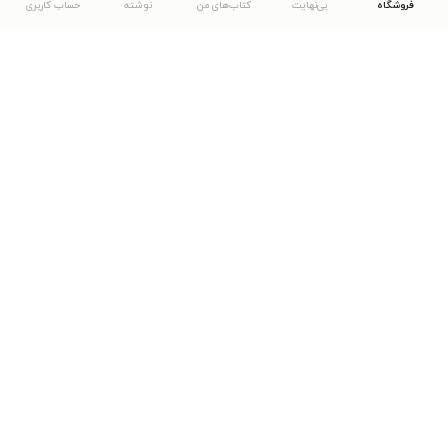
فروشگاه
بی‌نهایت
کتاب‌های من
نوشته
حساب کاربری
دانلود اپلیکیشن طاقچه
... موارد دیگر
مشاهدهٔ دیگر نسخه‌های طاقچه