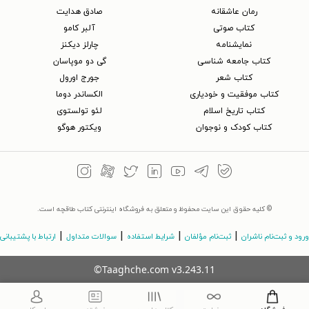
رمان عاشقانه
صادق هدایت
کتاب‌ صوتی
آلبر کامو
نمایشنامه
چارلز دیکنز
کتاب جامعه شناسی
گی دو موپاسان
کتاب شعر
جورج اورول
کتاب موفقیت و خودیاری
الکساندر دوما
کتاب تاریخ اسلام
لئو تولستوی
کتاب کودک و نوجوان
ویکتور هوگو
© کلیه حقوق این سایت محفوظ و متعلق به فروشگاه اینترنتی کتاب طاقچه است.
|
|
|
|
ورود و ثبت‌نام ناشران
ثبت‌نام مؤلفان
شرایط استفاده
سوالات متداول
ارتباط با پشتیبانی
©Taaghche.com
v
3.243.11