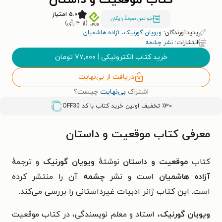
کتاب موقعیت و داستان
۵.۰ امتیاز
خواندن نمونۀ رایگان
(از ۴ رأی)
پدیدآورندگان:
ویویان گورنیک
،
آزاده هاشمیان
انتشارات:
نشر چشمه
خرید کتاب الکترونیکی
|
۷۷,۰۰۰
تومان
دریافت از بی‌نهایت
اشتراک
بی‌نهایت
چیست؟
٪۳۰ تخفیف اولین خرید کتاب با کد
OFF30
معرفی کتاب موقعیت و داستان
کتاب
موقعیت و داستان
نوشتهٔ
ویویان گورنیک
و ترجمهٔ
آزاده هاشمیان
است و نشر
چشمه
آن را منتشر کرده
است. این کتاب ژانر ادبیات غیرداستانی را بررسی می‌کند.
ویویان گورنیک
، استاد و معلم نویسندگی، در کتاب موقعیت