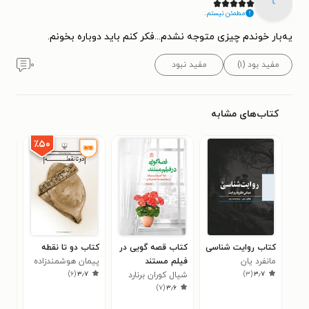
t
مطمئن نیستم.
یەبار خوندم چیزی متوجە نشدم...فکر کنم باید دوبارە بخونم.
مفید بود (۱)
مفید نبود
۰
کتاب‌های مشابه
٪۵۰
کتاب روایت شناسی
کتاب قصه گویی در
کتاب دو تا نقطه
کتا
مانفرد یان
فیلم مستند
پیمان هوشمندزاده
محم
۳
)
۶
(
۳٫۷
)
۳
(
۳٫۷
شیال کوران برنارد
آقاب
)
۷
(
۳٫۶