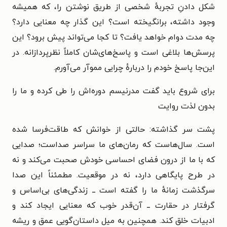
شکل دادنِ تجربهٔ شخصی از طریق نوشتن را، که همیشه
وجود داشته، برانگیخته است؟ این گذار چه معنایی دارد؟
چه مدت دوام خواهد یافت؟ تا کجا می‌تواند پیش برود؟ این
پرسش‌ها بلاغی است و پاسخ‌های‌شان کاملاً نظرپردازانه. در
این‌جا پاسخ خودم را دربارهٔ چرایی مموآر می‌آورم.
برای شروع باید گفت مدرنیسم دوره‌اش را طی کرده و ما را
بدون لذت روایت
پشت سر گذاشته: حالتی از خوانش که طاقت‌فرسا شده
است. سال‌هاست که رمان‌های ما سراسر صداست؛ صدایی
که با ما از درون فضای احساسی خودش صحبت می‌کند و نه
در طرح پایگاهی دارد، نه در موقعیت. مطمئناً این صدا
سرگذشت زمانهٔ ما را گفته است ــ زندگی‌های بی‌اساس و
گرفتار در حقارت ــ آن‌قدر خوب که معنایی ایجاد کند و
ادبیات خلق کند. همچنین به میل داستان‌گویی عمق و ریشه