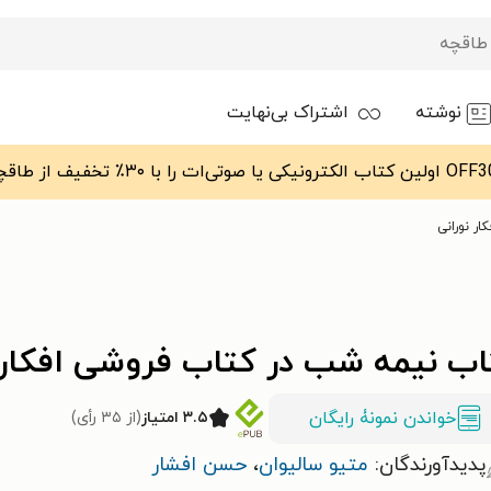
نوشته
اشتراک بی‌نهایت
ر نورانی
اب نیمه شب در کتاب فروشی افکار ن
خواندن نمونۀ رایگان
۳.۵ امتیاز
(از ۳۵ رأی)
پدیدآورندگان:
متیو سالیوان
،
حسن افشار