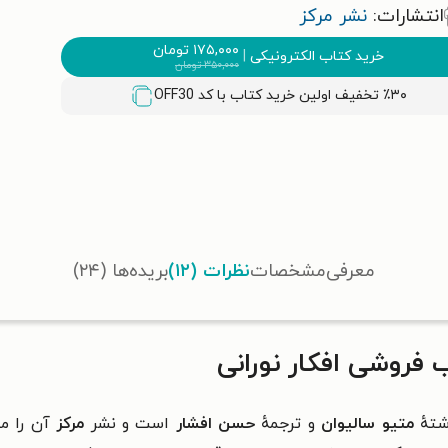
انتشارات:
نشر مرکز
۱۷۵,۰۰۰
تومان
خرید کتاب الکترونیکی
|
۳۵۰,۰۰۰
تومان
٪۳۰ تخفیف اولین خرید کتاب با کد
OFF30
معرفی
مشخصات
نظرات (۱۲)
بریده‌ها (۲۴)
فروشی افکار نورانی
تهٔ
متیو سالیوان
و ترجمهٔ
حسن افشار
است و
نشر
مرکز
آن را من