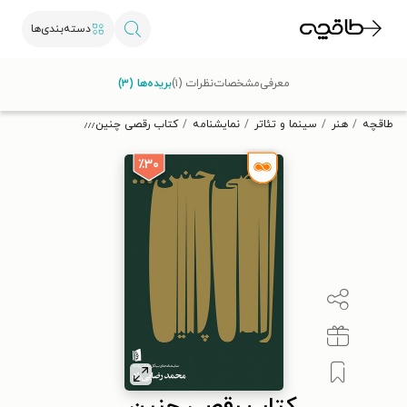
دسته‌بندی‌ها
با کد تخفیف OFF30 اولین کتاب الکترونیکی یا صوتی‌ات را با ۳۰٪
معرفی
مشخصات
نظرات (۱)
بریده‌ها (۳)
تخفیف از طاقچه دریافت کن.
طاقچه
هنر
سینما و تئاتر
نمایشنامه
کتاب رقصی چنین٫٫٫
٪۳۰