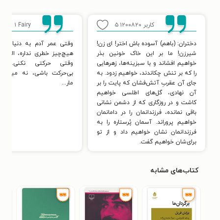
کاربر ۱۲۰۰۸۲۰
۵
Fairy
۱
دختران: (باهم) آسوده باش اختر! ای زن!
وقتی عمر آدم به دنیا باشه
شیرزن! ما بر این خاک خونین بذر
هیچ‌چیز خطری نداره، البته ت
خواهیم افشاند و با سبزینه‌ها، زهرهایی
وقتی حرکتی نکنی. اگ
را که بر تنش چکاندند، خواهیم زدود. به
بی‌حرکت باشی، نه مین، ن
جای آن عقربِ آتش‌فشان که پایت را بر
مار...
آن نهادی، گل‌های اطلسی خواهیم
کاشت و در روزگاری که از دشمن نشانی
باقی نمانده، فرزندانمان را در دامانمان
خواهیم پروراند. آسمان پُرستاره را به
فرزندانمان نشان خواهیم داد و از تو
برای‌شان خواهیم گفت.
کتاب‌های مشابه