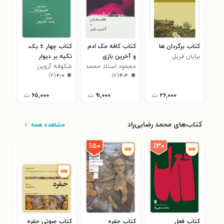
کتاب برگردان ها
کتاب کافه مک ادم
کتاب چهار ± یک،
کتا
برایان فریل
و آخرین بازی
تکیه بر دیوار
خاک
محمود استاد محمد
شکوفه آروین
نمناک، پناهنده،
ها
یوجی
۵
)
۳
(
۳٫۰
)
۳
(
۴٫۳
مرثیه‌ی باد، شرق
دور... شرق نزدیک
۲۶,۰۰۰
ت
۹۱,۰۰۰
ت
۶۵,۰۰۰
ت
کتاب‌های محمد رضایی‌راد
مشاهده همه
٪۳۰
٪۵۰
کتاب فعل
کتاب حفره
کتاب صوتی حفره
کتا