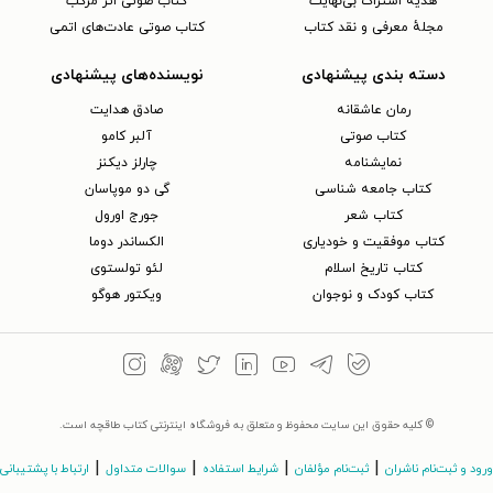
هدیه اشتراک بی‌نهایت
کتاب صوتی اثر مرکب
مجلهٔ معرفی و نقد کتاب
کتاب صوتی عادت‌های اتمی
دسته بندی پیشنهادی
نویسنده‌های پیشنهادی
رمان عاشقانه
صادق هدایت
کتاب‌ صوتی
آلبر کامو
نمایشنامه
چارلز دیکنز
کتاب جامعه شناسی
گی دو موپاسان
کتاب شعر
جورج اورول
کتاب موفقیت و خودیاری
الکساندر دوما
کتاب تاریخ اسلام
لئو تولستوی
کتاب کودک و نوجوان
ویکتور هوگو
© کلیه حقوق این سایت محفوظ و متعلق به فروشگاه اینترنتی کتاب طاقچه است.
|
|
|
|
ورود و ثبت‌نام ناشران
ثبت‌نام مؤلفان
شرایط استفاده
سوالات متداول
ارتباط با پشتیبانی