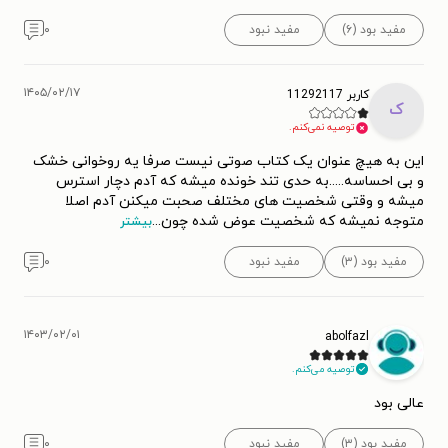
مفید بود (۶)
مفید نبود
۰
۱۴۰۵/۰۲/۱۷
کاربر 11292117
ک
توصیه نمی‌کنم.
این به هیچ عنوان یک کتاب صوتی نیست صرفا یه روخوانی خشک
و بی احساسه.....به حدی تند خونده میشه که آدم دچار استرس
میشه و وقتی شخصیت های مختلف صحبت میکنن آدم اصلا
متوجه نمیشه که شخصیت عوض شده چون
...
بیشتر
مفید بود (۳)
مفید نبود
۰
۱۴۰۳/۰۲/۰۱
abolfazl
توصیه می‌کنم.
عالی بود
مفید بود (۳)
مفید نبود
۰