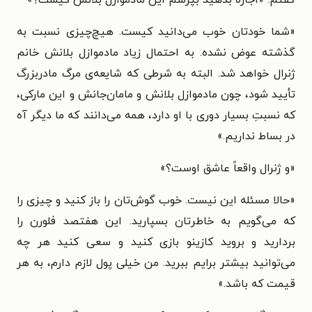
گفتم: «اجازه‌ بدهید بپرسم این مادموازل بلانش کیست؟»
«شما خودتان خوب می‌دانید کیست. هیچ‌چیزی نسبت به
گذشته عوض ‌نشده. به احتمال زیاد مادموازل بلانش خانم
ژنرال خواهد شد. البته به شرطی که شایعه‌ی مرگ مادربزرگ
تأیید شود، چون مادموازل بلانش و مامان‌جانش و این مارکی،
که نسبتِ بسیار دوری با او دارد، همه می‌دانند که ما دیگر آه
در بساط نداریم.»
«و ژنرال واقعاً عاشق اوست؟»
«حالا مسئله این نیست. خوب گوش‌تان را باز کنید و چیزی را
که می‌گویم به خاطرتان بسپارید. این هفتصد فلورن را
بردارید و بروید کازینو بازی ‌کنید و سعی ‌کنید هر چه
می‌توانید بیشتر برایم ببرید. من خیلی پول لازم دارم، به هر
قیمت که باشد.»