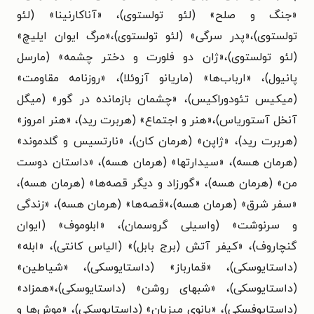
«جنگ و صلح» (لئو تولستوی)، «آناکارنینا» (لئو
تولستوی)،«پدر سرگی» (لئو تولستوی)،«مرگ ایوان ایلیچ»
(لئو تولستوی)،«ژان دو فلورت و دختر چشمه» (مارسل
پانیول)، «ارباب‌ها» (ماریانو آزوئلا)، «روزنامه مقاومت»
(میکیس تئودوراکیس)، «چشمان بازمانده در گور» (میگل
آنخل آستوریاس)،«هنر و اجتماع» (هربرت رید)، «هنر امروز»
(هربرت رید)، «ژاپن» (هرمان کان)، «نارتسیس و گلدموند»
(هرمان هسه)، «سیدارتها» (هرمان هسه)، «داستان دوست
من» (هرمان هسه)، «گورزاد و دیگر قصه‌ها» (هرمان هسه)،
«سفر شرق» (هرمان هسه)،«قصه‌ها» (هرمان هسه)، «زندگی
و سرنوشت» (واسیلی گروسمان)، «ابلوموف» (ایوان
گنچاروف)، «کیفر آتش (برج بابل)» (الیاس کانتی)، «ابله»
(داستایوسکی)، «قمارباز» (داستایوسکی)، «شیاطین»
(داستایوسکی)، «شبهای روشن» (داستایوسکی)،«همزاد»
(داستایوفسکی)، «بانوی میزبان» (داستایوسکی)، «موش‌ها و