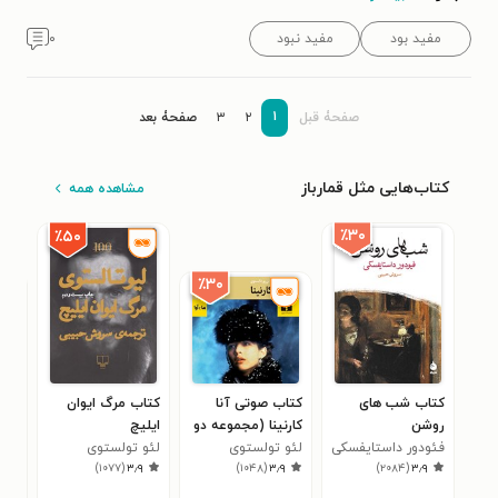
مفید بود
مفید نبود
۰
۱
صفحۀ قبل
۲
۳
صفحۀ بعد
کتاب‌هایی مثل قمارباز
مشاهده همه
٪۳۰
٪۵۰
٪۳۰
کتاب شب های
کتاب صوتی آنا
کتاب مرگ ایوان
کتا
روشن
کارنینا (مجموعه دو
ایلیچ
ایوا
فئودور داستایفسکی
جلدی)
لئو تولستوی
لئو تولستوی
لئو
۰
)
۱۰۷۷
(
۳٫۹
)
۱۰۴۸
(
۳٫۹
)
۲۰۸۴
(
۳٫۹