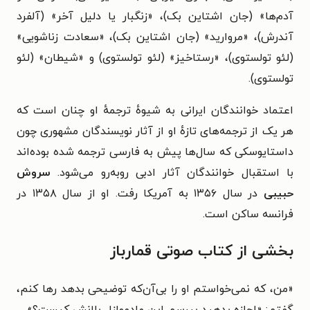
آدم‌ها» (جان اشتاین بک)، «زنگبار یا دلیل آخر» (آلفرد
آندرش)، «مروارید» (جان اشتاین بک)، «سعادت زناشویی»
(لئو تولستوی)، «رستاخیز» (لئو تولستوی) و «شیطان» (لئو
تولستوی).
اعتماد خوانندگان ایرانی به شیوهٔ ترجمهٔ او چنان است که
هر یک از ترجمه‌های تازهٔ او از آثار نویسندگان مشهوری چون
داستایوسکی که سال‌ها پیش به فارسی ترجمه شده بوده‌اند
با استقبال خوانندگان آثار ادبی روبه‌رو می‌شود.
سروش
حبیبی
در سال ۱۳۵۶ به آمریکا رفت. او از سال ۱۳۵۸ در
فرانسه ساکن است.
بخشی از کتاب صوتی قمارباز
«من، که نمی‌خواستم او را بی‌آن‌که توضیحی‌ بدهد رها کنم،