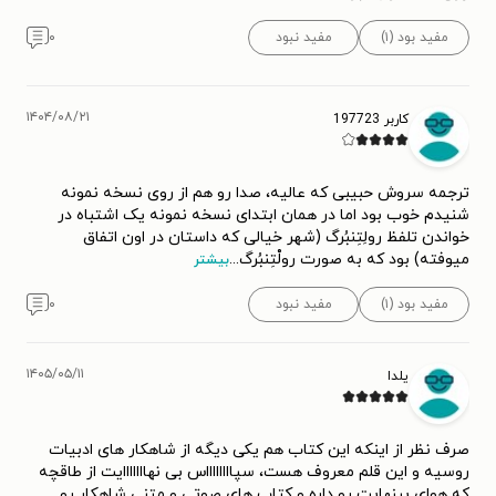
مفید بود (۱)
مفید نبود
۰
۱۴۰۴/۰۸/۲۱
کاربر 197723
ترجمه سروش حبیبی که عالیه، صدا رو هم از روی نسخه نمونه
شنیدم خوب بود اما در همان ابتدای نسخه نمونه یک اشتباه در
خواندن تلفظ رولِتِنبُرگ (شهر خیالی که داستان در اون اتفاق
میوفته) بود که به صورت رولْتِنبُرگ
...
بیشتر
مفید بود (۱)
مفید نبود
۰
۱۴۰۵/۰۵/۱۱
یلدا
صرف نظر از اینکه این کتاب هم یکی دیگه از شاهکار های ادبیات
روسیه و این قلم معروف هست، سپااااااااس بی نهااااااایت از طاقچه
که هوای بینهایت رو داره و کتاب های صوتی و متنی شاهکار رو