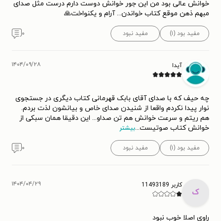
خوانش عالی بود من این جور خوانش دوست دارم درست مثل صدای
مبهم ذهن موقع کتاب خواندن... آرام و یکنواخت🙏
مفید بود (۱)
مفید نبود
۰
۱۴۰۴/۰۹/۲۸
آیدا
چه حیف که با صدای آقای بابک قهرمانی کتاب دیگری در جستجوی
نوار پیدا نکردم واقعا از شنیدن صدای خاص و بیانشون لذت بردم.
هم ریتم و سرعت خوانش هم تن صداو... این دقیقا همان سبکی از
خوانش کتاب صوتیست
...
بیشتر
مفید بود (۱)
مفید نبود
۰
۱۴۰۴/۰۴/۲۹
کاربر 11493189
ک
راوی اصلا خوب نبود