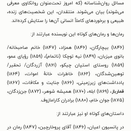
مسائل روان‌شناسانه (که امروز تحت‌عنوان روانکاوی معرفی
می‌شوند) بیان می‌شوند. منتقدان، این شخصیت‌های زنده،
طبیعی و برخوردهای کاملاً انسانی آن‌ها را ستایش کرده‌اند.
رمان‌ها و رمان‌های کوتاه این نویسنده عبارتند از:
(۱۸۴۶) بیچارگان، (۱۸۴۶) همزاد، (۱۸۴۷) خانم صاحبخانه/
بانوی میزبان، (۱۸۴۹) نیه توچکا (ناتمام)، (۱۸۵۹) رؤیای عمو،
(۱۸۵۹) روستای استپان چیکو، (۱۸۶۱) آزردگان/ تحقیر/
توهین‌شدگان، (۱۸۶۲) خاطرات خانهٔ اموات، (۱۸۶۴)
یادداشت‌های زیرزمینی، (۱۸۶۶) جنایت و مکافات، (۱۸۶۷)
قمارباز
، (۱۸۶۹) ابله، (۱۸۷۰) همیشه شوهر، (۱۸۷۲) جن‌زدگان،
(۱۸۷۵) جوان خام، (۱۸۸۰) برادران کارامازوف.
داستان‌های کوتاه او نیز عبارتند از:
در پانسیون اعیان، (۱۸۴۶) آقای پروخارچین، (۱۸۴۷) رمان در