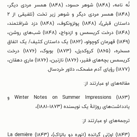
نُه نامه، (۱۸۴۸) شوهر حسود، (۱۸۴۸) همسر مردی دیگر،
(۱۸۴۸) همسر مردی دیگر و شوهر زیر تخت (تلفیقی از ۲
داستان قبلی)، (۱۸۴۸) پولزونکوف، (۱۸۴۸) دزد شرافتمند،
(۱۸۴۸) درخت کریسمس و ازدواج، (۱۸۴۸) شب‌های روشن،
(۱۸۴۹) قهرمان کوچولو، (۱۸۶۲) یک داستان کثیف/ یک اتفاق
مسخره، (۱۸۶۵) کروکدیل، (۱۸۷۳) بوبوک، (۱۸۷۶) درخت
کریسمس بچه‌های فقیر، (۱۸۷۶) نازنین، (۱۸۷۶) ماریِ دهقان،
(۱۸۷۷) رؤیای آدم مضحک، دلاور خردسال.
مقاله‌های او عبارتند از:
Winter Notes on Summer Impressions (۱۸۶۳) و
یادداشت‌های روزانهٔ یک نویسنده (۱۸۷۳–۱۸۸۱)،
ترجمه‌های او عبارتند از:
(۱۸۴۳) اوژنی گرانده (انوره دو بالزاک)، (۱۸۴۳) La dernière