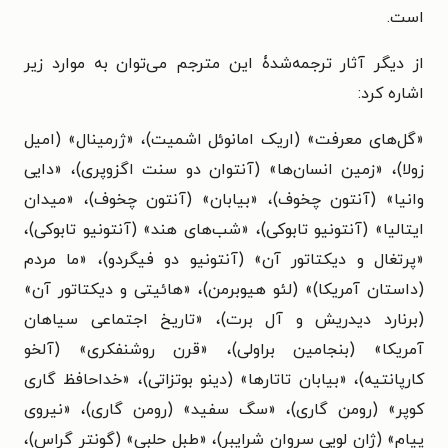
است.
از دیگر آثار ترجمه‌شدۀ این مترجم می‌توان به موارد زیر
اشاره کرد:
«گل‌های معرفت» (اریک امانوئل اشمیت)، «ژرمینال» (امیل
زولا)، «زمین انسان‌ها» (آنتوان دو سنت اگزوپری)، «دایی
وانیا» (آنتون چخوف)، «بیابان» (آنتون چخوف)، «میدان
ایتالیا» (آنتونیو تابوکی)، «شب‌های هند» (آنتونیو تابوکی)،
«پرتغال و دیکتاتور آن» (آنتونیو دو فیگردو)، «ما مردم
(داستان آمریکا)» (لئو هیوبرمن)، «هائیتی و دیکتاتور آن»
(برنارد دیدریش و آل برت)، «تاریخ اجتماعی سیاهان
آمریکا» (بنجامین براولی)، «قرن روشنفکری» (آلخو
کارپانتیه)، «بیابان تاتارها» (دینو بوتزاتی)، «خداحافظ گاری
کوپر» (رومن گاری)، «سگ سفید» (رومن گاری)، «نیروی
پیام» (ژان لویی سروان شرایبر)، «طبل حلبی» (گونتر گراس)،