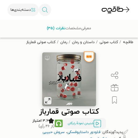
دسته‌بندی‌ها
با کد تخفیف OFF30 اولین کتاب الکترونیکی یا صوتی‌ات را با ۳۰٪
معرفی
مشخصات
نظرات (۳۵)
تخفیف از طاقچه دریافت کن.
طاقچه
کتاب صوتی
داستان و رمان
رمان
کتاب صوتی قمارباز
کتاب صوتی قمارباز
۳.۶ امتیاز
شنیدن نمونۀ رایگان
(از ۴۶ رأی)
پدیدآورندگان:
فئودور داستایوفسکی
،
سروش حبیبی