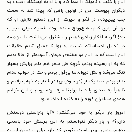
این را گفت و نادینکا را صدا کرد و با او به ایستگاه رفت و به
دیگران پیوست. من در اولین راهی که پیدا شد به سمت
چپ پیچیدم، در فکر و حیرت. از این دستور تازه‌ی او که
برایش بازی‌ کنم، هاج‌و‌واج مانده‌ بودم. قضیه خیلی عجیب
بود! اگرچه افکار زیادی ذهنم را مشغول ‌می‌داشت با این‌همه
در تحلیل احساساتم نسبت به پولینا عمیق ‌شدم. حقیقت
این است که در این دو هفته‌ی حرمان آسوده‌تر از حالا بودم
که به او رسیده ‌بودم، گرچه طی سفر هم دلم برایش بسیار
تنگ ‌می‌شد و مثل دیوانه‌ها بی‌قرار بودم و حتا در خواب مدام
با او بودم. حتا یک‌بار (در سوئیس) در قطار به خواب رفتم و
ظاهراً به‌ صدای بلند با پولینا حرف‌ زده‌ بودم و این خوابم
همه‌ی مسافران کوپه را به خنده انداخته ‌بود.
امروز بار دیگر با خود می‌گفتم: «آیا به‌راستی دوستش
دارم؟» و بار دیگر نتوانستم به این پرسش خود پاسخی
بدهم، یعنی بهتر است بگویم که باز، برای صدمین‌بار، به