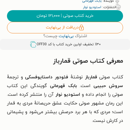
گوینده:
بابک قهرمانی
انتشارات:
استودیو نوار
خرید کتاب صوتی
|
۱۲۱,۰۰۰
تومان
دریافت از بی‌نهایت
اشتراک
بی‌نهایت
چیست؟
٪۳۰ تخفیف اولین خرید کتاب با کد
OFF30
معرفی کتاب صوتی قمارباز
کتاب صوتی
قمارباز
نوشتهٔ
فئودور داستایوفسکی
و ترجمهٔ
سروش حبیبی
است.
بابک قهرمانی
گویندگی این کتاب
صوتی را انجام داده و
استودیو نوار
آن را منتشر کرده است.
این رمان مشهور صوتی حکایت عشق حریصانهٔ مردی به قمار
است؛ مردی که با هر برد حرصش بیشتر می‌شود و پشیمانی
در کارش نیست.