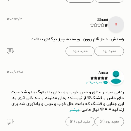
۱۴۰۴/۱۲/۱۴
nani✍🏻
n
راستش به جز قلم روون نویسنده، چیز دیگه‌ای نداشت.
مفید بود
مفید نبود
۰
۱۴۰۰/۰۷/۰۱
Anisa
توصیه می‌کنم.
رمانی سراسر عشق و حس خوب و هیجان با دیالوگ ها و شخصیت
های خاص و قشنگ💚 از نویسنده رمان ممنونم واسه خلق اثری به
این جذابی و قشنگ که باعث حال خوب و درس و یادآوری شد برای
زندگیم⚘⚘💚 نیاز حامی
...
بیشتر
مفید بود (۳)
مفید نبود (۳)
۰