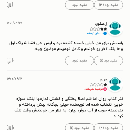
مفید بود (۳)
مفید نبود
۱
۱۴۰۱/۰۴/۱۷
ل.صفوی
مطمئن نیستم.
راستش برای من خیلی خسته کننده بود و لوس. من فقط ۵ پلک اول
و ۱۰ پلک آخر رو خوندم و کامل فهمیدم موضوع چیه.
مفید بود (۱)
مفید نبود
۰
۱۴۰۰/۰۹/۱۳
مریم
توصیه نمی‌کنم.
نثر کتاب روان اما قلم اصلا پختگی و کشش نداره.با اینکه سوژه
خوبی انتخاب شده اما نویسنده خیلی بچگانه بهش پرداخته و
نتونسته خوب از آب درش بیاره. به نظر من خوندنش وقت تلف
کردنه.
مفید بود (۲)
مفید نبود (۱)
۰