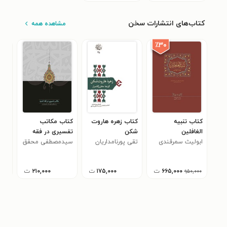
کتاب‌های انتشارات سخن
مشاهده همه
٪۳۰
کتاب تنبیه
کتاب زهره هاروت
کتاب مکاتب
کتا
الغافلین
شکن
تفسیری در فقه
کاش
ابولیث سمرقندی
تقی پورنامداریان
امامیه
سیدمصطفی محقق
افض
داماد
مرق
۶۶۵,۰۰۰
ت
۱۷۵,۰۰۰
ت
۲۱۰,۰۰۰
ت
۹۵۰,۰۰۰