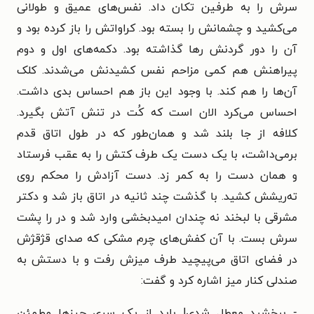
سرش را به طرفین تکان داد. نفس‌های عمیق و طولانی
می‌کشید و چشمانش را بسته بود. کراواتش را باز کرده بود و
آن را دور گردنش رها گذاشته بود. دکمه‌های اول و دوم
پیراهنش هم کمی مزاحم نفس کشیدنش می‌شدند. کلک
آن‌ها را هم کند. با وجود این باز هم احساس بدی داشت.
احساس می‌کرد الان است که کُت در تنش آتش بگیرد.
کلافه از جا بلند شد و همان‌طور که در طول اتاق قدم
برمی‌داشت، با یک دست یک طرف کتش را به عقب فرستاد
و همان دست را به کمر زد. دست آزادش را محکم روی
ته‌ریشش کشید. با گذشت چند ثانیه در اتاق باز شد و دکتر
مشرقی با لبخند نه چندان امیدبخشی وارد شد و در را پشت
سرش بست. با آن کفش‌های چرم مشکی که صدای قژقژش
در فضای اتاق می‌پیچید طرف میزش رفت و با دستش به
صندلی کنار میز اشاره کرد و گفت:
- ببخشید معطل شدی! باید از یک سری چیزها مطمئن