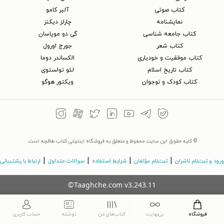
کتاب‌ صوتی
آلبر کامو
نمایشنامه
چارلز دیکنز
کتاب جامعه شناسی
گی دو موپاسان
کتاب شعر
جورج اورول
کتاب موفقیت و خودیاری
الکساندر دوما
کتاب تاریخ اسلام
لئو تولستوی
کتاب کودک و نوجوان
ویکتور هوگو
© کلیه حقوق این سایت محفوظ و متعلق به فروشگاه اینترنتی کتاب طاقچه است.
|
|
|
|
ورود و ثبت‌نام ناشران
ثبت‌نام مؤلفان
شرایط استفاده
سوالات متداول
ارتباط با پشتیبانی
©Taaghche.com
v
3.243.11
فروشگاه
بی‌نهایت
کتاب‌های من
نوشته
حساب کاربری