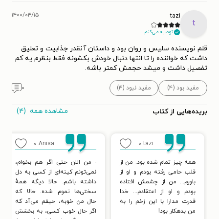
۱۴۰۰/۰۴/۱۵
tazi
t
توصیه می‌کنم.
قلم نویسنده سلیس و روان بود و داستان آنقدر جذابیت و تعلیق
داشت که خواننده را تا انتها دنبال خودش بکشونه فقط بنظرم یه کم
تفصیل داشت و میشد حجمش کمتر باشه.
مفید بود (۴)
مفید نبود (۴)
۰
مشاهده همه
(۴)
بریده‌هایی از کتاب
۰
Anisa
۰
tazi
همه چیز تمام شده بود. من از
- من الان حتی اگر هم بخوام،
قلب حامی رفته بودم و او از
نمی‌تونم کینه‌ای از کسی به دل
باورم... من از چشمش افتاده
داشته باشم. حالا دیگه همهٔ
بودم و او از اعتقادم... خدا
سختی‌ها تموم شده. حالا که
قدرت مدارا با این زخم را به
حال من خوبه، حیفم می‌آد که
من بدهکار بود!
اگر حال خوب کسی، به بخشش