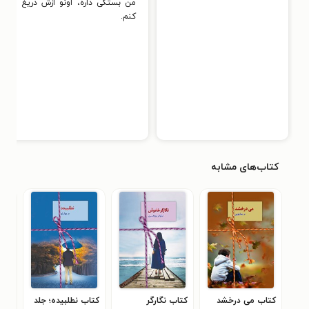
من بستگی داره، اونو ازش دریغ
کنم.
کتاب‌های مشابه
کتاب می درخشد
کتاب نگارگر
کتاب نطلبیده؛ جلد
کتا