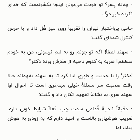
- چه‌ته پسر؟ تو خودت می‌دونی اینجا نکشوندمت که خدای
نکرده خبر مرگ...
حامی بی‌اختیار لیوان را تقریباً روی میز هُل داد و با حرص
کنترل شده‌ای گفت:
- سهند لطفاً! اگه تو جونم رو به لبم نرسونی، من به خودم
مسلطم! ضربه به کدوم ناحیه از مغزش بوده دکتر؟
'دکتر' را با جدیت و طوری ادا کرد تا به سهند بفهماند حالا
وقت صحبت سر مسئلهٔ خیلی مهم‌تری است تا احوال او!
سهند سری به نشانهٔ تفهیم تکان داد و گفت:
- دقیقاً ناحیهٔ قُدامی سمت چپ. فعلاً شرایط خوبی داره،
ضریب هوشیاری بالاست و امید دارم که به زودی به هوش
بیاد، اما...