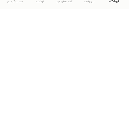
فروشگاه
بی‌نهایت
کتاب‌های من
نوشته
حساب کاربری
دانلود اپلیکیشن طاقچه
... موارد دیگر
مشاهدهٔ دیگر نسخه‌های طاقچه