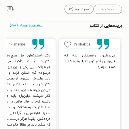
مفید بود
مفید نبود (۶)
۰
مشاهده همه
(۵۸)
بریده‌هایی از کتاب
۱۶
shakiba
۲۱
shakiba
می‌دونین، واقعیتش اینه که
دکتر استوکمان: حق هیچ‌وقت با
قوی‌ترین آدم توی دنیا اونیه که از
اکثریت نیست. تأکید می‌کنم،
همه تنهاتره.
هیچ‌وقت! این یکی از اون دروغ‌های
مرسومه که انسانِ آزاده و فکور
باید علیه‌ش بشوره. اون‌هایی که
اکثریت‌رو در یک کشور تشکیل
می‌دن کی‌ها هستن؟ عقلا یا سفها؟
فکر می‌کنم دراین‌باره باید موافق
باشیم که، در حال حاضر، در سراسر
دنیا اکثریتِ وحشتناک و سرکوبگرِ
سفها اطرافمون‌رو گرفته‌ن. ولی،
مرده‌شور، یقیناً هرگز درست نیست
که سفها باید بر عقلا حکومت کنن.