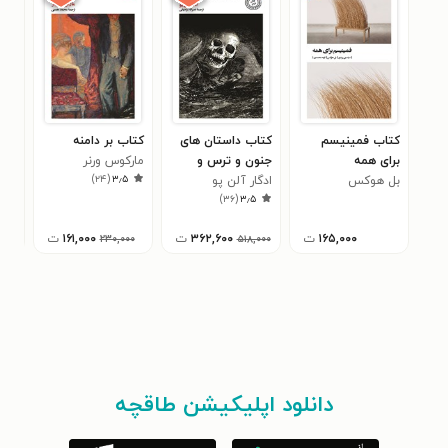
کتاب فمینیسم
کتاب داستان های
کتاب بر دامنه
کتا
برای همه
جنون و ترس و
مارکوس ورنر
هشام
۰
)
۲۴
(
۳٫۵
بل هوکس
خیال
ادگار آلن پو
)
۳۶
(
۳٫۵
۱۶۵,۰۰۰
ت
۳۶۲,۶۰۰
ت
۱۶۱,۰۰۰
ت
,۰۰۰
۲۳۰,۰۰۰
۵۱۸,۰۰۰
دانلود اپلیکیشن طاقچه