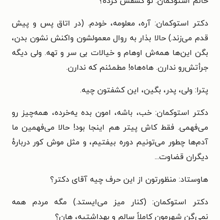
خانم استوکمان: تو کشفش کردهٔ؟
دکتر استوکمان: آره، معلومه، خودم. (در اتاق پس و پیش
قدم می‌زند.) حالا بذار به روال معمولشون واکنش نشون بدن،
بگن این‌ها همه‌ش اوهام و خیالات بی سر و تهه. ولی دیگه
جرأتش‌رو ندارن. هاه‌هاه! مطمئنم که ندارن.
پترا: ولی، پدر، بگین، این کشفتون چیه.
دکتر استوکمان: خب، باشه، امون بده یه‌خرده، همه‌چیز رو
می‌فهمی. فقط کاش پیتر هم اینجا بود! حالا می‌فهمین ما
آدم‌ها چطور می‌تونیم دوره بیفتیم، و مثل موش کور دربارهٔ
دیگران قضاوت...
هاوستاد: منظورتون از این حرف چیه آقای دکتر؟
دکتر استوکمان: (کنار میز می‌ایستد.) مگه مردم همه
نمی‌گن شهرمون کاملاً سالم و بهداشتیه، هان؟