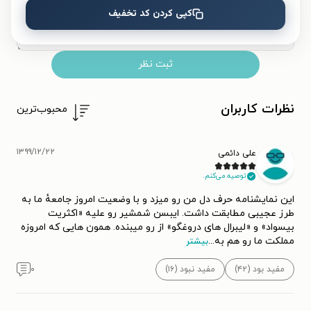
کپی کردن کد تخفیف
ثبت نظر
نظرات کاربران
محبوب‌ترین
۱۳۹۹/۱۲/۲۲
علی دائمی
توصیه می‌کنم.
این نمایشنامه حرف دل من رو میزد و با وضعیت امروز جامعهٔ ما به
طرز عجیبی مطابقت داشت. ایبسن شمشیر رو علیه «اکثریت
بیسواد» و «لیبرال های دروغگو» از رو میبنده. همون هایی که امروزه
مملکت ما رو هم به
...
بیشتر
مفید بود (۴۲)
مفید نبود (۱۶)
۰