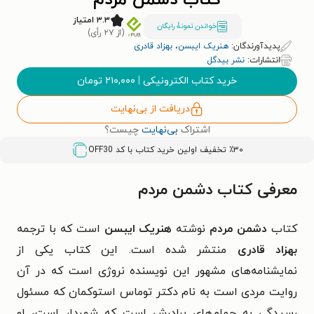
کتاب دشمن مردم
۳.۳ امتیاز
خواندن نمونۀ رایگان
(از ۲۷ رأی)
پدیدآورندگان:
هنریک ایبسن
،
بهزاد قادری
انتشارات:
نشر بیدگل
خرید کتاب الکترونیکی
|
۲۱۰,۰۰۰
تومان
دریافت از بی‌نهایت
اشتراک
بی‌نهایت
چیست؟
٪۳۰ تخفیف اولین خرید کتاب با کد
OFF30
معرفی کتاب دشمن مردم
کتاب
دشمن مردم
نوشته
هنریک ایبسن
است که با ترجمه
بهزاد قادری
منتشر شده است. این کتاب یکی از
نمایشنامه‌های مشهور این نویسنده نروژی است که در آن
روایت مردی است به نام دکتر توماس استوکمان که مسئول
رسیدگی به حمام‌های برادرش است که شهردار است، او