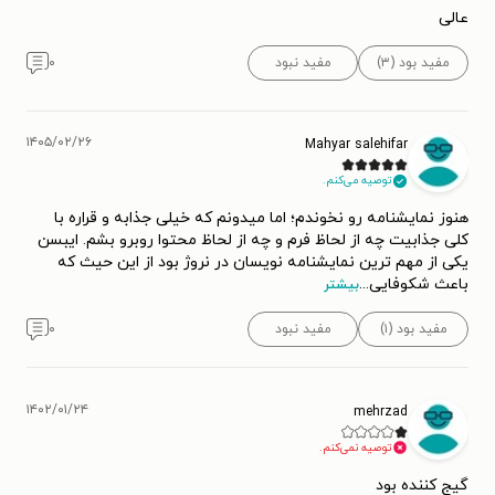
عالی
مفید بود (۳)
مفید نبود
۰
۱۴۰۵/۰۲/۲۶
Mahyar salehifar
توصیه می‌کنم.
هنوز نمایشنامه رو نخوندم؛ اما میدونم که خیلی جذابه و قراره با
کلی جذابیت چه از لحاظ فرم و چه از لحاظ محتوا روبرو بشم. ایبسن
یکی از مهم ترین نمایشنامه نویسان در نروژ بود از این حیث که
باعث شکوفایی
...
بیشتر
مفید بود (۱)
مفید نبود
۰
۱۴۰۲/۰۱/۲۴
mehrzad
توصیه نمی‌کنم.
گیج کننده بود