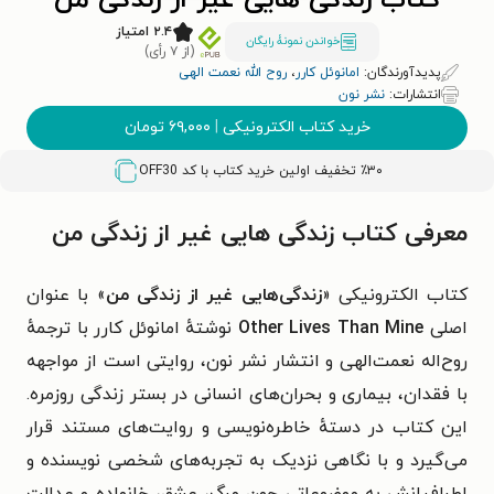
کتاب زندگی هایی غیر از زندگی من
۲.۴ امتیاز
خواندن نمونۀ رایگان
(از ۷ رأی)
پدیدآورندگان:
امانوئل کارر
،
روح الله نعمت الهی
انتشارات:
نشر نون
خرید کتاب الکترونیکی
|
۶۹,۰۰۰
تومان
٪۳۰ تخفیف اولین خرید کتاب با کد
OFF30
معرفی کتاب زندگی هایی غیر از زندگی من
کتاب الکترونیکی «
زندگی‌هایی غیر از زندگی من
» با عنوان
اصلی
Other Lives Than Mine
نوشتهٔ امانوئل کارر با ترجمهٔ
روح‌اله نعمت‌الهی و انتشار نشر نون، روایتی است از مواجهه
با فقدان، بیماری و بحران‌های انسانی در بستر زندگی روزمره.
این کتاب در دستهٔ خاطره‌نویسی و روایت‌های مستند قرار
می‌گیرد و با نگاهی نزدیک به تجربه‌های شخصی نویسنده و
اطرافیانش به موضوعاتی چون مرگ، عشق، خانواده و عدالت