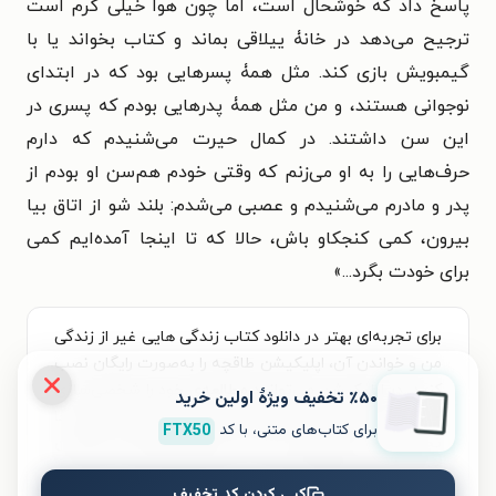
پاسخ داد که خوشحال است، اما چون هوا خیلی گرم است
ترجیح می‌دهد در خانۀ ییلاقی بماند و کتاب بخواند یا با
گیمبویش بازی کند. مثل همۀ پسرهایی بود که در ابتدای
نوجوانی هستند، و من مثل همۀ پدرهایی بودم که پسری در
این سن داشتند. در کمال حیرت می‌شنیدم که دارم
حرف‌هایی را به او می‌زنم که وقتی خودم هم‌سن او بودم از
پدر و مادرم می‌شنیدم و عصبی می‌شدم: بلند شو از اتاق بیا
بیرون، کمی کنجکاو باش، حالا که تا اینجا آمده‌ایم کمی
برای خودت بگرد...»
برای تجربه‌ای بهتر در دانلود کتاب زندگی هایی غیر از زندگی
من و خواندن آن، اپلیکیشن طاقچه را به‌صورت رایگان نصب
کنید. در اپلیکیشن می‌توانید مطالعه‌ی خود را شخصی‌سازی
٪۵۰ تخفیف ویژۀ اولین خرید
کنید و لذت خواندن و شنیدن کتاب‌ها را همیشه و همه‌جا
برای کتاب‌های متنی، با کد
FTX50
تجربه کنید. علاوه‌بر دسترسی آسان، امکان خرید هزاران
کتاب صوتی و الکترونیکی با تخفیف‌های ویژه و بهترین
کپی کردن کد تخفیف