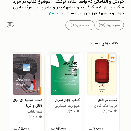
خودش و اتفاقاتی که واقعا افتاده نوشته. . موضوع کتاب در مورد
مرگ و بیماریه مرگ فرزند و مواجهه پدر و مادر با اون مرگ مادری
جوان و مواجهه فرزندان و همسرش با
...
بیشتر
مفید بود (۲۵)
مفید نبود (۱)
۰
کتاب‌های مشابه
کتاب در قفل
کتاب چهار سرباز
کتاب مرثیه ای برای
کتا
فریدا مک فادن
هیوبرت مینگرلی
آفاق و ثریا
كی. 
۳
)
۲
(
۳٫۰
)
۳۱
(
۴٫۰
سما بابایی
)
۲
(
۴٫۵
۷۰,۰۰۰
ت
۸۴,۰۰۰
ت
۸۵,۰۰۰
ت