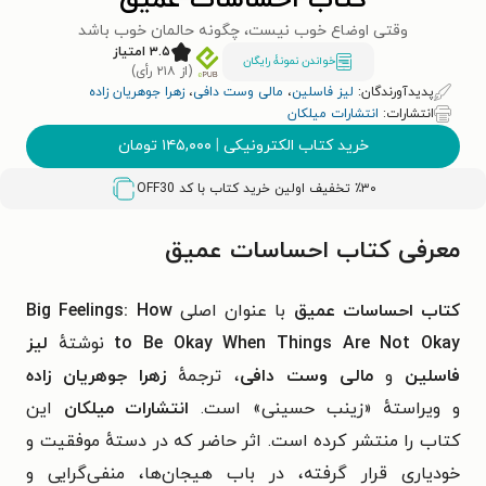
کتاب احساسات عمیق
وقتی اوضاع خوب نیست، چگونه حالمان خوب باشد
۳.۵ امتیاز
خواندن نمونۀ رایگان
(از ۲۱۸ رأی)
پدیدآورندگان:
لیز فاسلین
،
مالی وست دافی
،
زهرا جوهریان زاده
انتشارات:
انتشارات میلکان
خرید کتاب الکترونیکی
|
۱۴۵,۰۰۰
تومان
٪۳۰ تخفیف اولین خرید کتاب با کد
OFF30
معرفی کتاب احساسات عمیق
کتاب احساسات عمیق
با عنوان اصلی
Big Feelings: How
to Be Okay When Things Are Not Okay
نوشتهٔ
لیز
فاسلین
و
مالی وست دافی
، ترجمهٔ
زهرا جوهریان زاده
و ویراستهٔ «زینب حسینی» است.
انتشارات میلکان
این
کتاب را منتشر کرده است. اثر حاضر که در دستهٔ موفقیت و
خودیاری قرار گرفته، در باب هیجان‌ها، منفی‌گرایی و