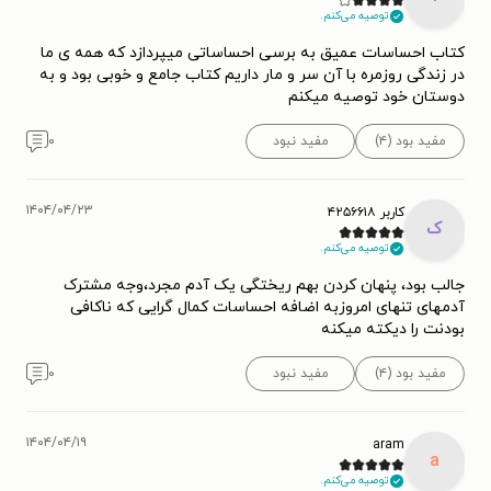
توصیه می‌کنم.
کتاب احساسات عمیق به برسی احساساتی میپردازد که همه ی ما
در زندگی روزمره با آن سر و مار داریم کتاب جامع و خوبی بود و به
دوستان خود توصیه میکنم
مفید بود (۴)
مفید نبود
۰
۱۴۰۴/۰۴/۲۳
کاربر ۴۲۵۶۶۱۸
ک
توصیه می‌کنم.
جالب بود، پنهان کردن بهم ریختگی یک آدم مجرد،وجە مشترک
آدمهای تنهای امروزبە اضافە احساسات کمال گرایی کە ناکافی
بودنت را دیکتە میکنە
مفید بود (۴)
مفید نبود
۰
۱۴۰۴/۰۴/۱۹
aram
a
توصیه می‌کنم.