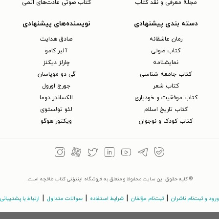
مجلهٔ معرفی و نقد کتاب
کتاب صوتی عادت‌های اتمی
دسته بندی پیشنهادی
نویسنده‌های پیشنهادی
رمان عاشقانه
صادق هدایت
کتاب‌ صوتی
آلبر کامو
نمایشنامه
چارلز دیکنز
کتاب جامعه شناسی
گی دو موپاسان
کتاب شعر
جورج اورول
کتاب موفقیت و خودیاری
الکساندر دوما
کتاب تاریخ اسلام
لئو تولستوی
کتاب کودک و نوجوان
ویکتور هوگو
© کلیه حقوق این سایت محفوظ و متعلق به فروشگاه اینترنتی کتاب طاقچه است.
|
|
|
|
ورود و ثبت‌نام ناشران
ثبت‌نام مؤلفان
شرایط استفاده
سوالات متداول
ارتباط با پشتیبانی