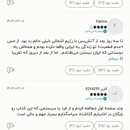
مفید بود (۲۹)
مفید نبود (۴)
۰
۱۴۰۴/۰۴/۰۸
Fatima
F
توصیه می‌کنم.
تا سه روز بعد از آتش‌بس با رژیم اشغالی خیلی حالم بد بود. از حس
«عدم قطعیت» تو زندگی یه ایرانی واقعا دلزده بودم و همه‌اش یاد
دوستانی که ایران نیستن می‌افتادم... اما از بعد از دیروز که تقریبا
تا
...
بیشتر
مفید بود (۵۳)
مفید نبود (۳۱)
۴
۱۴۰۴/۰۴/۰۷
کاربر 9294295
ک
توصیه می‌کنم.
چند صفحه اول مطالعه کردم و از فرد یا سیستمی که این کتاب رو
رایگان در اختیارم گذاشته سپاسگذارم بسیار مهم و عالی است
مفید بود (۲۵)
مفید نبود (۳)
۰