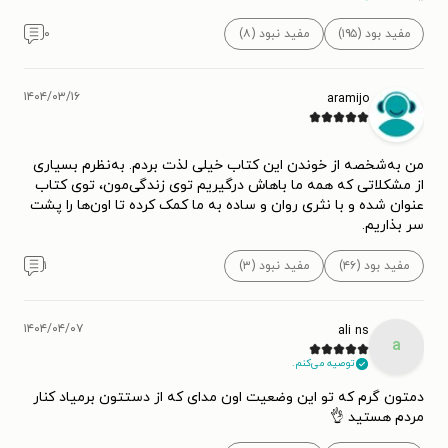
مفید بود (۱۹۵)
مفید نبود (۸)
۰
۱۴۰۴/۰۳/۱۶
aramijo
من به‌شخصه از خوندن این کتاب خیلی لذت بردم. به‌نظرم بسیاری
از مشکلاتی که همه ما باهاش درگیریم توی زندگی‌مون، توی کتاب
عنوان شده و با نثری روان و ساده به ما کمک کرده تا اون‌ها را پشت
سر بذاریم.
مفید بود (۴۶)
مفید نبود (۳)
۱
۱۴۰۴/۰۴/۰۷
ali ns
a
توصیه می‌کنم.
دمتون گرم که تو این وضعیت اون مدای که از دستتون برمیاد کنار
مردم هستید 👌