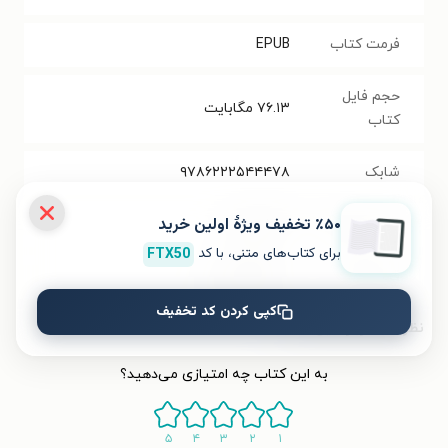
فرمت کتاب
EPUB
حجم فایل
۷۶.۱۳
مگابایت
کتاب
شابک
۹۷۸۶۲۲۲۵۴۴۴۷۸
٪۵۰ تخفیف ویژۀ اولین خرید
تعداد صفحه‌ها
۲۶۴
صفحه
برای کتاب‌های متنی، با کد
FTX50
قیمت کتاب
۱۴۵۰۰۰
تومان
کپی کردن کد تخفیف
نظر شما دربارهٔ این کتاب
به این کتاب چه امتیازی می‌دهید؟
۵
۴
۳
۲
۱