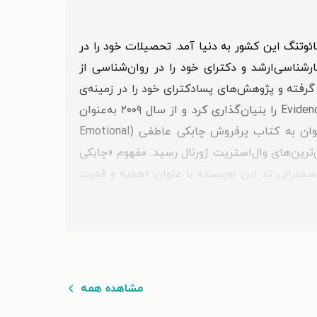
وان‌شناس، سخنران و نویسنده‌ای اهل آفریقای جنوبی است که در سال ۱۹۷۰ در ایالت گائوتنگ این کشور به دنیا آمد. تحصیلات خود را در
شناسی‌ارشد و دکترای خود را در روان‌شناسی از
گرفته و پژوهش‌های پسادکترای خود را در زمینه‌ی
هیجان‌ها در دانشگاه ییل انجام داده است. او در سال ۱۹۹۹ میلادی، شرکت مشاوره‌ی مدیریتی Evidence Based Psychology را بنیان‌گذاری کرد و از سال ۲۰۰۹ به‌عنوان
یکی از مؤسسان و مدیران مؤسسه‌ی Harvard/McLean Institute of Coaching فعالیت داشت. از آثار مهم او می‌توان به کتاب پرفروش چابکی عاطفی (Emotional
رست پرفروش‌ترین‌های وال‌استریت ژورنال رسید. مفهوم «چابکی
‌وکار» شناخته شد. سخنرانی تد این نویسنده با عنوان «هدیه و قدرت
مشاهده همه