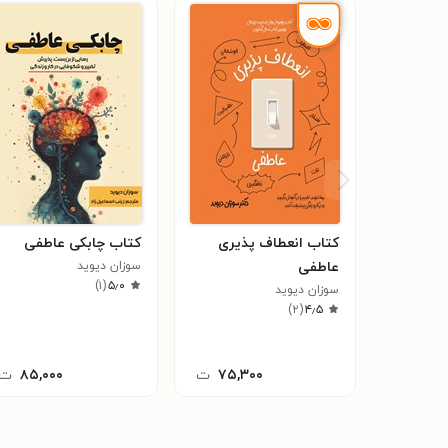
مدال‌آور جایزه‌ی کتاب برتر کسب‌وکار اکسیوم (Axiom Business Book Award) در سال ۷
کتاب انعطاف پذیری
کتاب چابکی عاطفی
عاطفی
سوزان دیوید
)
۱
(
۵٫۰
سوزان دیوید
)
۲
(
۴٫۵
۷۵,۳۰۰
ت
۸۵,۰۰۰
ت